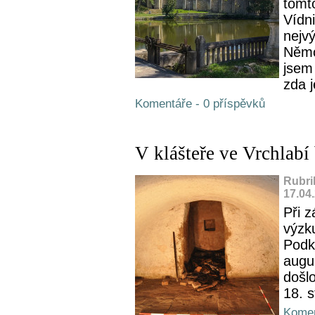
tomt
Vídni
nejv
Němco
jsem 
zda j
Komentáře - 0 příspěvků
V klášteře ve Vrchlabí
Rubri
17.04
Při 
výzk
Podk
augu
došl
18. s
Komen