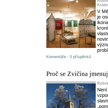
Rubri
Králo
V Mě
je o
ikon
kroni
vlast
novin
význ
probí
Komentáře - 0 příspěvků
Proč se Zvičina jmenuj
Rubri
Není
vzpo
slavn
„pomí