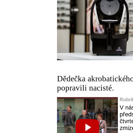
Dědečka akrobatického
popravili nacisté.
Rubri
V ná
před
čtvr
zmiz