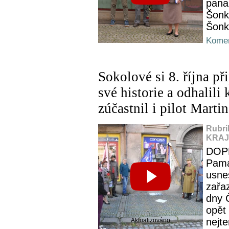
pana
Šonka
Šonk
Komen
Sokolové si 8. října p
své historie a odhalil
zúčastnil i pilot Marti
Rubri
KRAJ,
DOP
Pamá
usne
zařa
dny Č
opět 
nejte
Aktualizováno