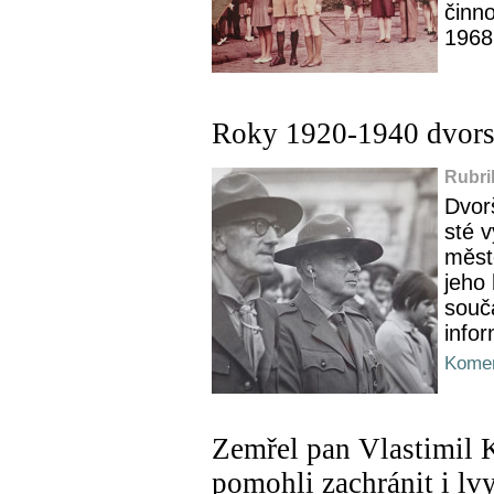
činno
1968
Roky 1920-1940 dvors
Rubri
Dvorš
sté 
měst
jeho 
souč
infor
Komen
Zemřel pan Vlastimil K
pomohli zachránit i lv