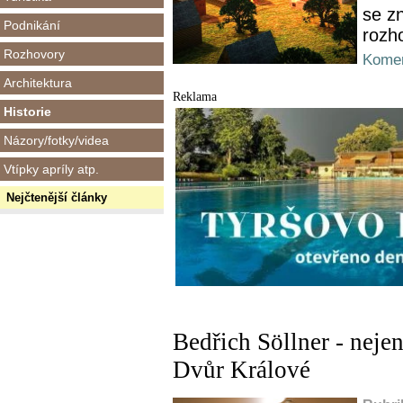
se z
Podnikání
rozho
Rozhovory
Komen
Architektura
Reklama
Historie
Názory/fotky/videa
Vtípky apríly atp.
Nejčtenější články
Bedřich Söllner - nej
Dvůr Králové