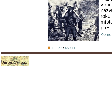
v ro
názv
roku
míst
přes
Komen
|<
<
1
2
3
4
5
6
7
>
>|