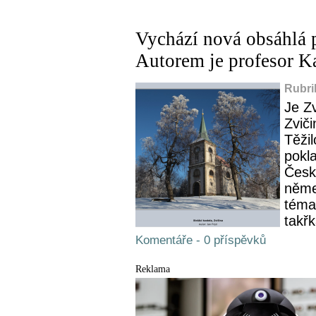
Vychází nová obsáhlá p
Autorem je profesor K
Rubri
Je Z
Zvič
Těžil
pokla
Česk
něme
témat
takřk
Komentáře - 0 příspěvků
Reklama