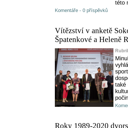
této 
Komentáře - 0 příspěvků
Vítězství v anketě Soko
Špatenkové a Heleně 
Rubri
Minu
vyhl
spor
dospě
také 
kultu
poči
Komen
Roky 1989-2020 dvors