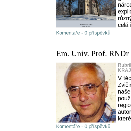
náro
expli
různ
celá 
Komentáře - 0 příspěvků
Em. Univ. Prof. RNDr 
Rubri
KRAJ,
V tě
Zviči
naše
použ
regio
auto
které
Komentáře - 0 příspěvků