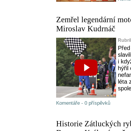
Zemřel legendární mo
Miroslav Kudrnáč
Rubri
Před
slavi
i kdy
hýři
nefa
léta 
spol
Komentáře - 0 příspěvků
Historie Zátluckých ryb