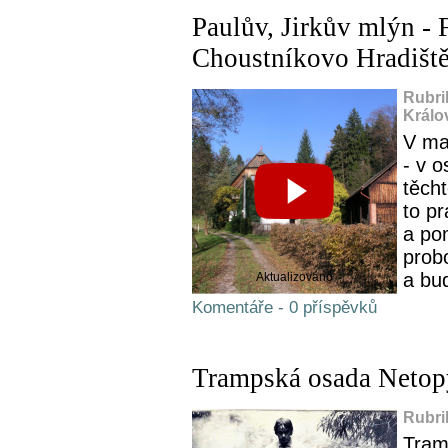
Paulův, Jirkův mlýn - 
Choustníkovo Hradišt
Rubri
Králo
V ma
- v 
těch
to p
a po
probo
a bud
Aktualizováno
Komentáře - 0 příspěvků
Trampská osada Netopý
Rubri
Tram