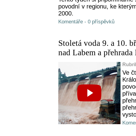
povodní v regionu, ke který
2000.
Komentáře - 0 příspěvků
Stoletá voda 9. a 10. 
nad Labem a přehrada 
Rubri
Ve č
Král
povod
příva
přeh
přeh
vyst
Komen