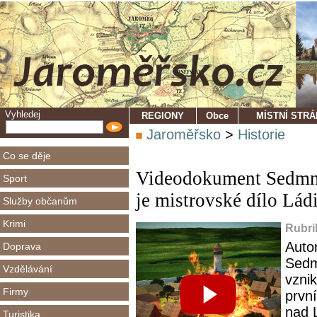
Vyhledej
REGIONY
Obce
MÍSTNÍ STR
Jaroměřsko
>
Historie
Co se děje
Videodokument Sedmná
Sport
je mistrovské dílo Lád
Služby občanům
Krimi
Rubri
Auto
Doprava
Sedm
Vzdělávání
vznik
Firmy
prvn
nad 
Turistika