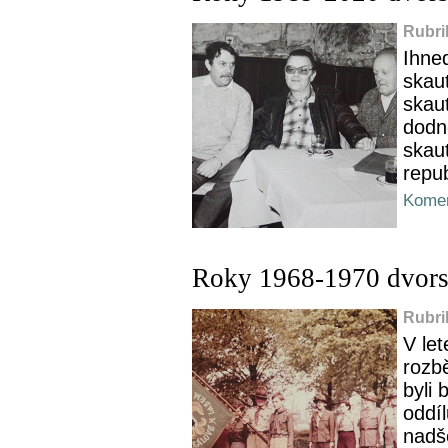
Rubri
Ihne
skaut
skau
dodn
skaut
repu
Komen
Roky 1968-1970 dvors
Rubri
V let
rozbě
byli 
oddíl
nadš