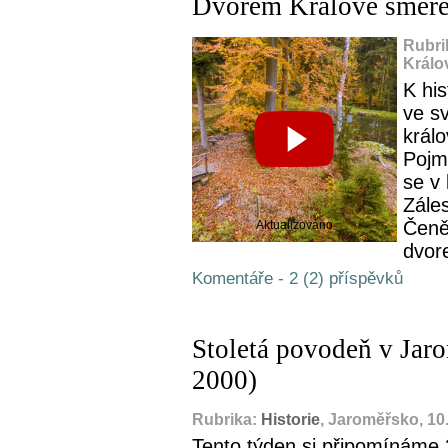
Dvorem Králové směre
Rubri
Králo
K his
ve s
král
Pojm
se v
Zále
Čeně
Aktualizováno
dvor
Komentáře - 2 (2) příspěvků
Stoletá povodeň v Jar
2000)
Rubrika:
Historie
, Jaroměřsko, 10
Tento týden si připomínáme 2