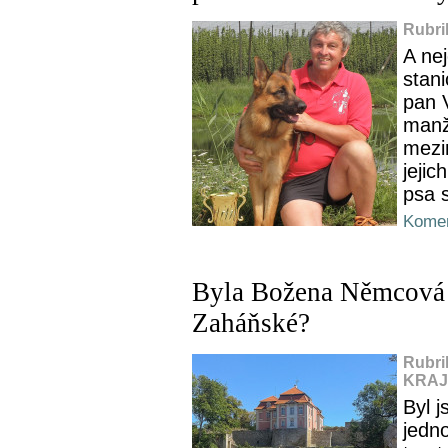
Rubri
A ne
stan
pan V
manž
mezi
jejic
psa s
Komen
Byla Božena Němcová 
Zaháňské?
Rubri
KRAJ,
Byl 
jedn