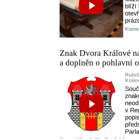
blíží
otevř
práz
Komen
Znak Dvora Králové n
a doplněn o pohlavní 
Rubri
Králo
Souč
znak
neod
v Re
popi
před
Parl