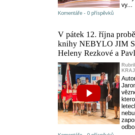
vy...
Komentáře - 0 příspěvků
V pátek 12. října prob
knihy NEBYLO JIM S
Heleny Rezkové a Pav
Rubri
KRAJ,
Auto
Jaro
vězn
ktero
letec
nebu
zapo
odbo.