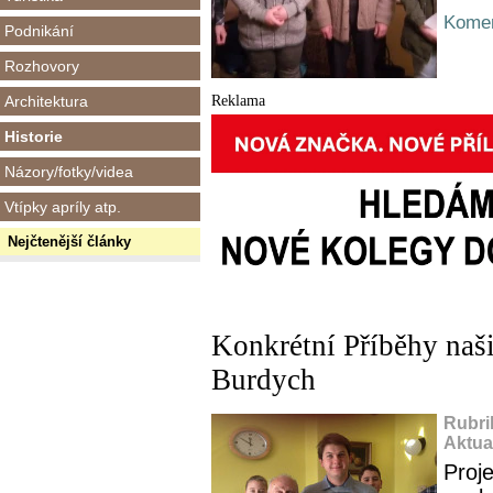
Komen
Podnikání
Rozhovory
Reklama
Architektura
Historie
Názory/fotky/videa
Vtípky apríly atp.
Nejčtenější články
Konkrétní Příběhy naš
Burdych
Rubri
Aktua
Proj