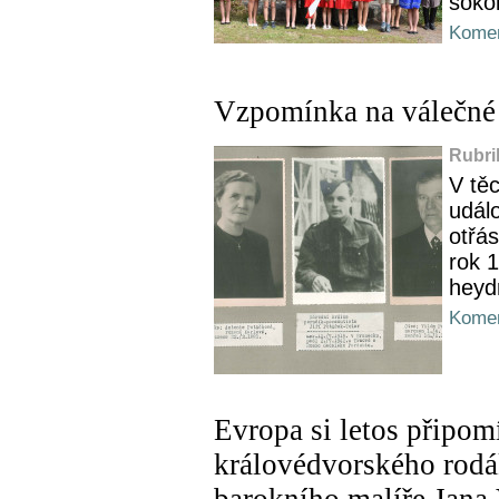
sokol
Komen
Vzpomínka na válečné 
Rubri
V tě
událo
otřá
rok 
heyd
Komen
Evropa si letos připom
královédvorského rod