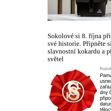
Sokolové si 8. října p
své historie. Připněte 
slavnostní kokardu a p
světel
Rubri
Pamá
usne
zařa
dny Č
přip
datum
těloc