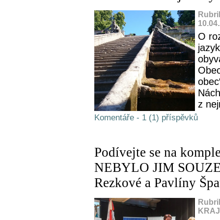
Rubri
10.04
O ro
jazy
obyva
Obec
obec
Nách
z nej
Komentáře - 1 (1) příspěvků
Podívejte se na kompl
NEBYLO JIM SOUZENO
Rezkové a Pavlíny Šp
Rubri
KRAJ,