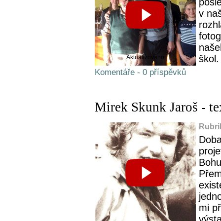
posl
v na
rozh
fotog
našeh
škol.
Aktualizováno
Komentáře - 0 příspěvků
Mirek Skunk Jaroš - te
Rubri
Doba
proje
Bohu
Přemý
exis
jedn
mi př
výsta