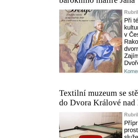
barokního malíře Jana
Rubri
Při t
kultu
v Čes
Rakou
dvorn
Zají
Dvoř
Komen
Textilní muzeum se st
do Dvora Králové nad
Rubri
Přípr
prost
služ