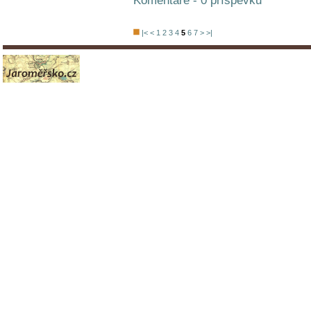
Komentáře - 0 příspěvků
|<
<
1
2
3
4
5
6
7
>
>|