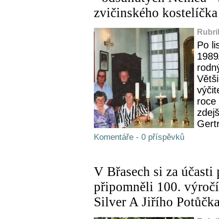
zvičinského kostelíčka
Rubri
Po l
1989/
rodn
Větši
výčit
roce 
zdej
Gertr
Komentáře - 0 příspěvků
V Břasech si za účast
připomněli 100. výročí
Silver A Jiřího Potůčk