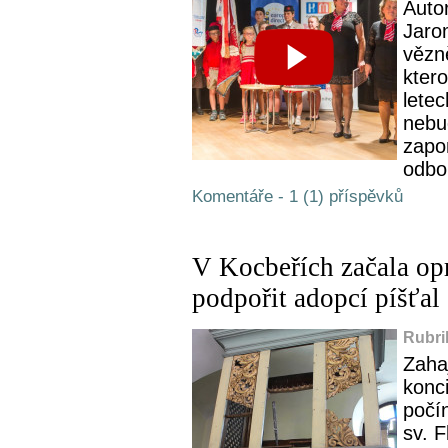
Auto
Jaro
vězn
ktero
letec
nebu
zapo
odbo.
Komentáře - 1 (1) příspěvků
V Kocbeřích začala opr
podpořit adopcí píšťal
Rubri
Zaha
konc
počí
sv. F