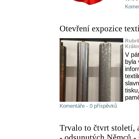
Komen
Otevření expozice text
Rubri
Králo
V pá
byla 
infor
texti
slavn
tisku
pamět
Komentáře - 0 příspěvků
Trvalo to čtvrt století,
- odsunutých Němců - s