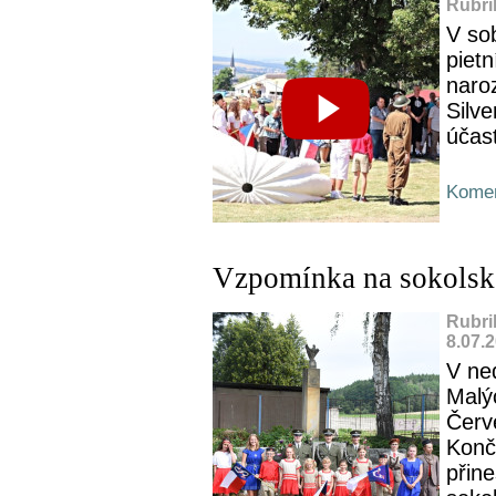
Rubri
V so
piet
naroz
Silve
účas
Komen
Vzpomínka na sokolské
Rubri
8.07.
V ned
Malý
Červ
Konči
přine