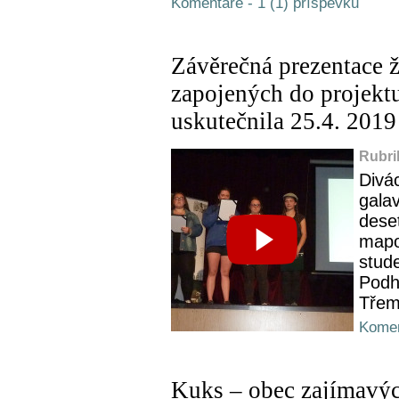
Komentáře - 1 (1) příspěvků
Závěrečná prezentace
zapojených do projekt
uskutečnila 25.4. 201
Rubri
Divác
gala
deset
mapov
stude
Podh
Třem
Komen
Kuks – obec zajímavýc