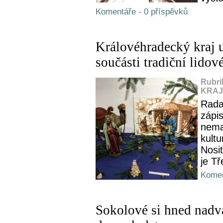
Komentáře - 0 příspěvků
Královéhradecký kraj u
součásti tradiční lidov
Rubri
KRAJ,
Rada
zápi
nemat
kult
Nosit
je T
Komen
Sokolové si hned nadv