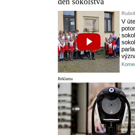
den sokolstva
Rubri
V úte
potom
soko
soko
parl
význ
Komen
Reklama