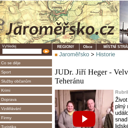
Vyhledej
REGIONY
Obce
MÍSTNÍ STR
Jaroměřsko
>
Historie
Co se děje
JUDr. Jiří Heger - Vel
Sport
Teheránu
Služby občanům
Krimi
Rubri
Život
Doprava
plný 
Vzdělávání
událo
Firmy
snad
lidsk
Turistika