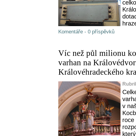
celk
Králo
dotac
hraze
Komentáře - 0 příspěvků
Víc než půl milionu ko
varhan na Královédvor
Královéhradeckého kra
Rubri
Celk
varha
v na
Kocb
roce
rozp
kter