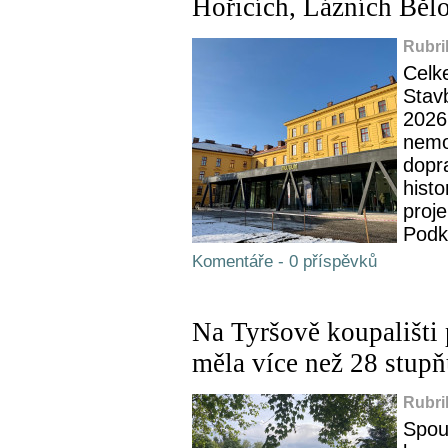
Hořicích, Lázních Běl
Rubri
Celke
Stav
2026
nemo
dopr
histo
proj
Podk
Komentáře - 0 příspěvků
Na Tyršově koupališti 
měla více než 28 stup
Rubri
Spou