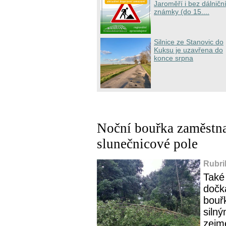
Jaroměří i bez dálničn
známky (do 15....
Silnice ze Stanovic do
Kuksu je uzavřena do
konce srpna
Noční bouřka zaměstnal
slunečnicové pole
Rubri
Také
dočka
bouř
silný
zejm