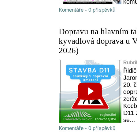
komun
Komentáře - 0 příspěvků
Dopravu na hlavním ta
kyvadlová doprava u V
2026)
Rubri
Řidič
Jaro
20. 
dopr
zdrž
Kocbe
D11 
se...
Komentáře - 0 příspěvků