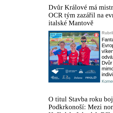
Dvůr Králové má mist
OCR tým zazářil na e
italské Mantově
Rubri
Fanta
Evro
víken
odvá
Dvůr
mimoj
indiv
Komen
O titul Stavba roku boj
Podkrkonoší: Mezi nom