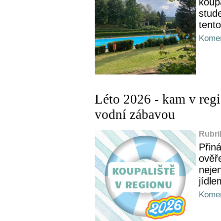
koupa
stud
tent
Komen
Léto 2026 - kam v regi
vodní zábavou
Rubri
Přin
ověře
nejen
jídle
Komen