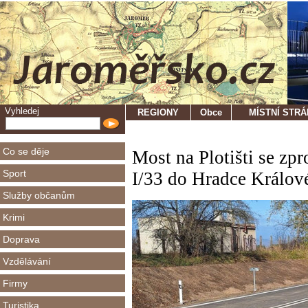
Vyhledej
REGIONY
Obce
MÍSTNÍ STR
Co se děje
Most na Plotišti se zpr
Sport
I/33 do Hradce Králov
Služby občanům
Krimi
Doprava
Vzdělávání
Firmy
Turistika