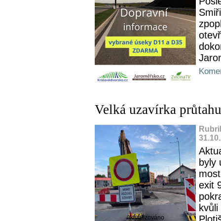
Posl
Smiři
zpop
otev
doko
Jarom
Komen
Velká uzavírka průtahu
Rubri
31.10
Aktu
byly
most
exit 
pokr
kvůl
Plotiš
Aktualizováno