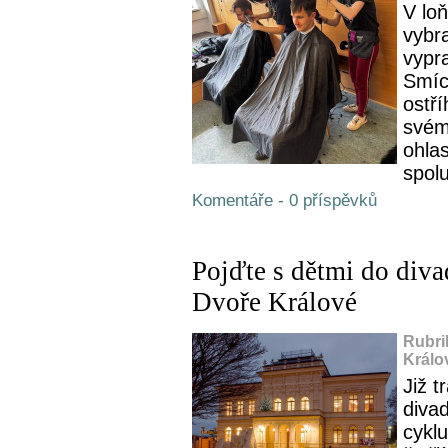
V lo
vybr
vypra
Smíc
ostří
svém 
ohlas
spolu
Komentáře - 0 příspěvků
Pojďte s dětmi do divad
Dvoře Králové
Rubri
Králo
Již 
diva
cykl