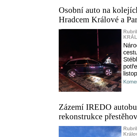
Osobní auto na kolejí
Hradcem Králové a Pa
Rubri
KRÁL
Nároč
cestu
Stéb
potře
listo
Komen
Zázemí IREDO autobus
rekonstrukce přestěho
Rubri
Králo