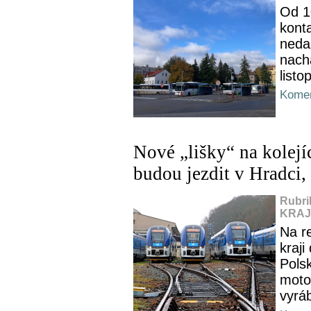
Od 1
kont
neda
nach
listo
Komen
Nové „lišky“ na kolej
budou jezdit v Hradci,
Rubri
KRAJ,
Na r
kraji
Pols
moto
vyrá