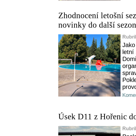
Zhodnocení letošní sez
novinky do další sezo
Rubri
Jako 
letní
Domi
orga
sprav
Pokl
provo
Komen
Úsek D11 z Hořenic do
Rubri