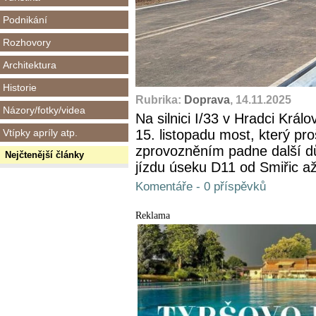
Podnikání
Rozhovory
Architektura
Historie
Rubrika:
Doprava
, 14.11.2025
Názory/fotky/videa
Na silnici I/33 v Hradci Králo
Vtípky apríly atp.
15. listopadu most, který pr
zprovozněním padne další d
Nejčtenější články
jízdu úseku D11 od Smiřic a
Komentáře - 0 příspěvků
Reklama