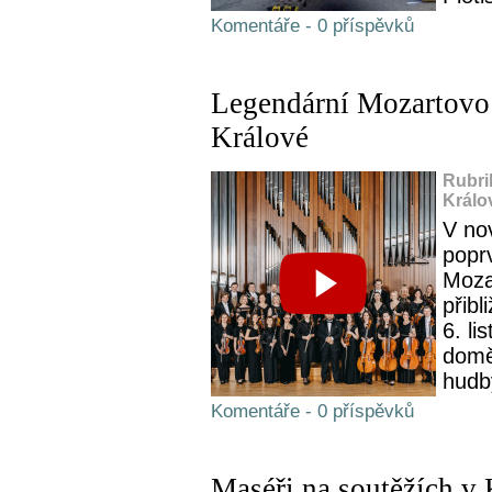
Komentáře - 0 příspěvků
Legendární Mozartovo
Králové
Rubri
Králo
V no
popr
Moza
přibl
6. l
domě
hudb
Komentáře - 0 příspěvků
Maséři na soutěžích v 