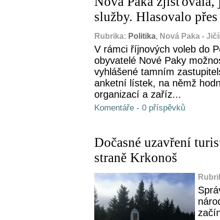
Nová Paka zjišťovala, 
služby. Hlasovalo přes 
Rubrika:
Politika
, Nová Paka - Jič
V rámci říjnových voleb do 
obyvatelé Nové Paky možnost 
vyhlášené tamním zastupitel
anketní lístek, na němž hodno
organizací a zaříz...
Komentáře - 0 příspěvků
Dočasné uzavření turis
straně Krkonoš
Rubri
Sprá
náro
začín