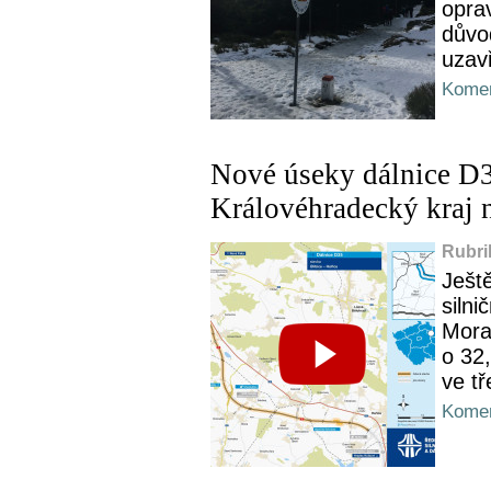
oprav
důvo
uzav
Komen
Nové úseky dálnice D35
Královéhradecký kraj
Rubri
Ješt
siln
Mora
o 32,
ve tř
Komen