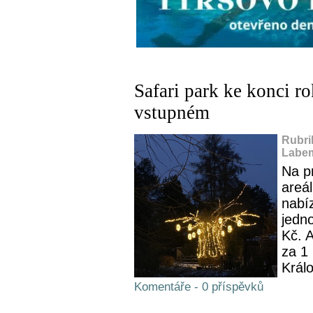
Safari park ke konci ro
vstupném
Rubri
Labem
Na p
areá
nabíz
jedn
Kč. A
za 1
Král
Komentáře - 0 příspěvků