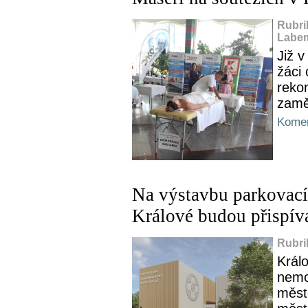
Rubri
Labem
Již 
žáci
rekon
zamě
Komen
Na výstavbu parkovac
Králové budou přispíva
Rubri
Králo
nemo
měst