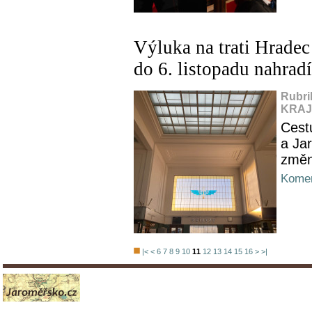
Výluka na trati Hradec
do 6. listopadu nahrad
Rubri
KRAJ,
Cest
a Ja
změn
Komen
|<
<
6
7
8
9
10
11
12
13
14
15
16
>
>|