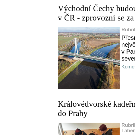
Východní Čechy budou 
v ČR - zprovozní se za
Rubri
Přes
nejv
v Pa
seve
Komen
Královédvorské kadeřni
do Prahy
Rubri
Labem