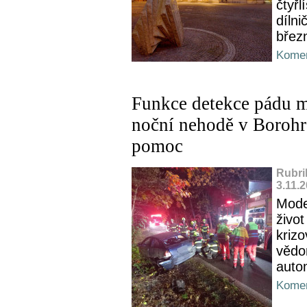
čtyřl
dílni
břez
Komen
Funkce detekce pádu mů
noční nehodě v Borohr
pomoc
Rubri
3.11.
Mode
živo
krizo
vědo
auto
Komen