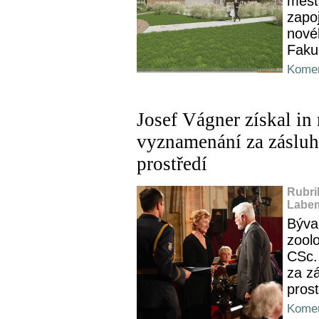
měst
zapoj
nové
Faku
Komen
Josef Vágner získal in
vyznamenání za zásluhy
prostředí
Rubri
Labem
Býval
zool
CSc.
za zá
prost
Komen