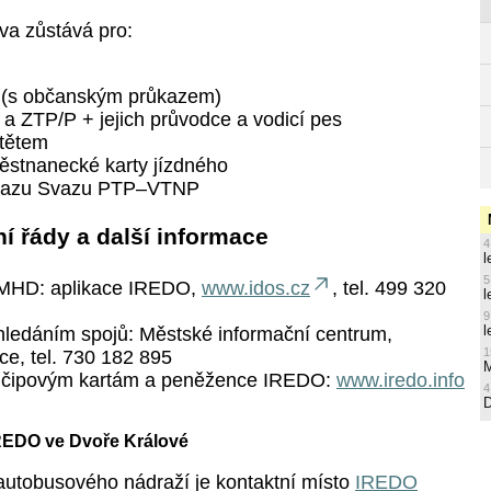
va zůstává pro:
 (s občanským průkazem)
 a ZTP/P + jejich průvodce a vodicí pes
ítětem
městnanecké karty jízdného
růkazu Svazu PTP–VTNP
ní řády a další informace
4
l
5
 MHD:
aplikace IREDO,
www.idos.cz
, tel. 499 320
l
9
l
ledáním spojů:
Městské informační centrum,
1
ce, tel. 730 182 895
M
 čipovým kartám a peněžence IREDO:
www.iredo.info
4
IREDO ve Dvoře Králové
i autobusového nádraží je kontaktní místo
IREDO