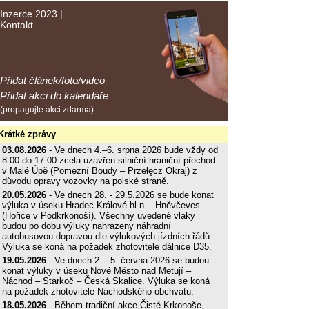
Inzerce 2023
|
Kontakt
Přidat článek/foto/video
Přidat akci do kalendáře
(propagujte akci zdarma)
Krátké zprávy
03.08.2026
- Ve dnech 4.–6. srpna 2026 bude vždy od
8:00 do 17:00 zcela uzavřen silniční hraniční přechod
v Malé Úpě (Pomezní Boudy – Przełęcz Okraj) z
důvodu opravy vozovky na polské straně.
20.05.2026
- Ve dnech 28. - 29.5.2026 se bude konat
výluka v úseku Hradec Králové hl.n. - Hněvčeves -
(Hořice v Podkrkonoší). Všechny uvedené vlaky
budou po dobu výluky nahrazeny náhradní
autobusovou dopravou dle výlukových jízdních řádů.
Výluka se koná na požadek zhotovitele dálnice D35.
19.05.2026
- Ve dnech 2. - 5. června 2026 se budou
konat výluky v úseku Nové Město nad Metují –
Náchod – Starkoč – Česká Skalice. Výluka se koná
na požadek zhotovitele Náchodského obchvatu.
18.05.2026
- Během tradiční akce Čisté Krkonoše,