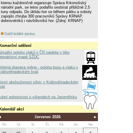
kterou každoročně organizuje Správa Krkonošský
národní park, se letos podařilo sesbírat přibližně 2,5
tuny odpadu. Do úklidu hor se během pátku a soboty
zapojilo zhruba 300 pracovníků Správy KRNAP,
dobrovolníků i návštěvníků hor. (Zdroj: KRNAP)
Další krátké zprávy
Komerční sdělení
ktuální polohu vlaků v ČR najdete v této
nteraktivní mapě SŽDC
eřejná doprava online - poloha busu a vlaku v
rálovéhradeckém kraji
imní obslouženost silnic v Královéhradeckém
raji
ubní pohotovost o víkendech na Jaroměřsku
Kalendář akcí
červenec 2026
Po
Út
St
Čt
Pá
So
Ne