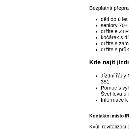
Bezplatná přepra
děti do 6 let
seniory 70+
držitele ZTP
kočárek s d
držitele za
držitele p
Kde najít jízd
Jízdní řády
351
Pomoc s vyh
Švehlova uli
Informace k
Kontaktní místo 
Kvůli revitalizac