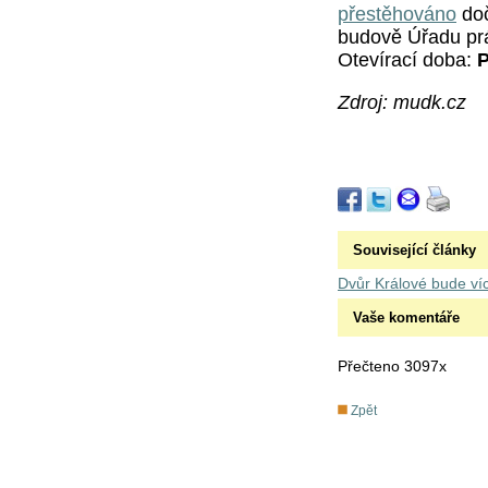
přestěhováno
doč
budově Úřadu prác
Otevírací doba:
P
Zdroj: mudk.cz
Související články
Dvůr Králové bude ví
Vaše komentáře
Přečteno 3097x
Zpět