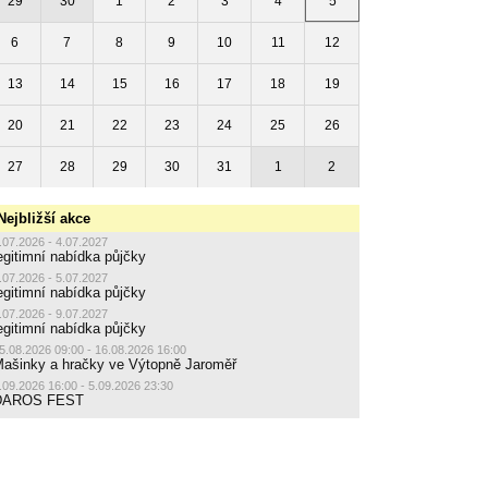
29
30
1
2
3
4
5
6
7
8
9
10
11
12
13
14
15
16
17
18
19
20
21
22
23
24
25
26
27
28
29
30
31
1
2
Nejbližší akce
.07.2026 - 4.07.2027
egitimní nabídka půjčky
.07.2026 - 5.07.2027
egitimní nabídka půjčky
.07.2026 - 9.07.2027
egitimní nabídka půjčky
5.08.2026 09:00 - 16.08.2026 16:00
ašinky a hračky ve Výtopně Jaroměř
.09.2026 16:00 - 5.09.2026 23:30
DAROS FEST