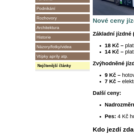
Podnikání
Rozhovory
Nové ceny jí
Architektura
Základní jízdné 
Historie
18 Kč
–
pla
Názory/fotky/videa
14 Kč
–
pla
Vtípky apríly atp.
Zvýhodněné jízdn
Nejčtenější články
9 Kč
–
hoto
7 Kč
–
elek
Další ceny:
Nadrozměrné
Pes:
4 Kč ho
Kdo jezdí zd