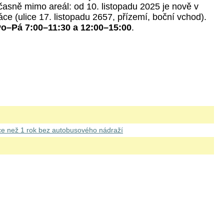
asně mimo areál: od 10. listopadu 2025 je nově v
e (ulice 17. listopadu 2657, přízemí, boční vchod).
o–Pá 7:00–11:30 a 12:00–15:00
.
ce než 1 rok bez autobusového nádraží