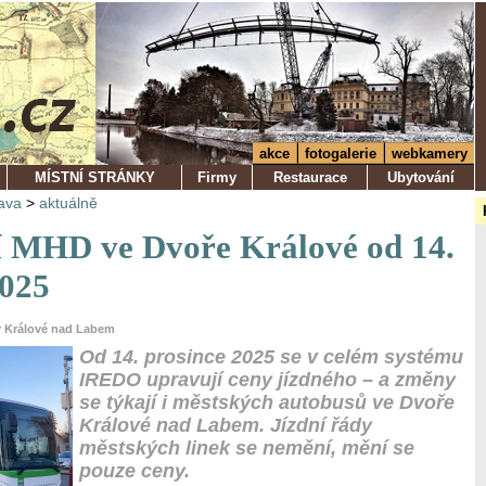
akce
fotogalerie
webkamery
MÍSTNÍ STRÁNKY
Firmy
Restaurace
Ubytování
ava
>
aktuálně
jí MHD ve Dvoře Králové od 14.
2025
ůr Králové nad Labem
Od 14. prosince 2025 se v celém systému
IREDO upravují ceny jízdného – a změny
se týkají i městských autobusů ve Dvoře
Králové nad Labem. Jízdní řády
městských linek se nemění, mění se
pouze ceny.