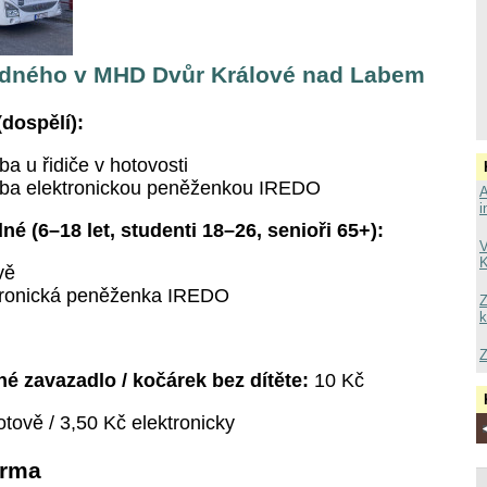
zdného v MHD Dvůr Králové nad Labem
(dospělí):
tba u řidiče v hotovosti
tba elektronickou peněženkou IREDO
A
i
é (6–18 let, studenti 18–26, senioři 65+):
V
K
vě
tronická peněženka IREDO
Z
k
Z
 zavazadlo / kočárek bez dítěte:
10 Kč
tově / 3,50 Kč elektronicky
arma