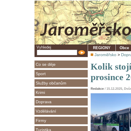
Vyhledej
REGIONY
Obce
Jaroměřsko
>
Dopr
Kolik sto
Co se děje
Sport
prosince 
Služby občanům
Redakce
/ 15.12.2025, Dv
Krimi
Doprava
Vzdělávání
Firmy
Turistika