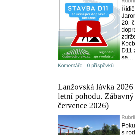
Rubri
Řidič
Jaro
20. 
dopr
zdrž
Kocbe
D11 
se...
Komentáře - 0 příspěvků
Lanžovská lávka 2026 
letní pohodu. Zábavný 
července 2026)
Rubri
Poku
s rod