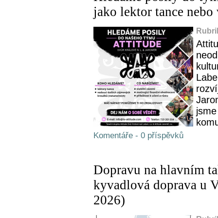
jako lektor tance neb
Rubri
Attit
neod
kult
Labe
rozví
Jaro
jsme
komun
Komentáře - 0 příspěvků
Dopravu na hlavním ta
kyvadlová doprava u V
2026)