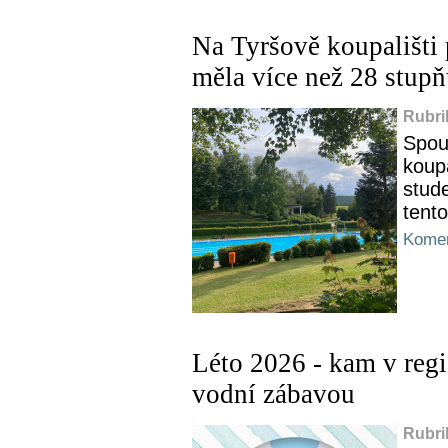
Na Tyršově koupališti 
měla více než 28 stup
Rubri
Spou
koupa
stud
tent
Komen
Léto 2026 - kam v regi
vodní zábavou
Rubri