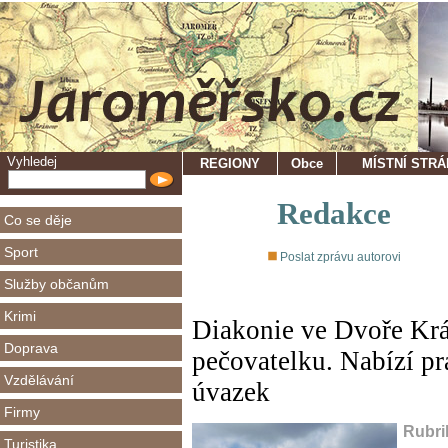
Vyhledej
REGIONY
Obce
MÍSTNÍ STR
Redakce
Co se děje
Sport
Poslat zprávu autorovi
Služby občanům
Krimi
Diakonie ve Dvoře Krá
Doprava
pečovatelku. Nabízí pr
Vzdělávání
úvazek
Firmy
Rubri
Turistika