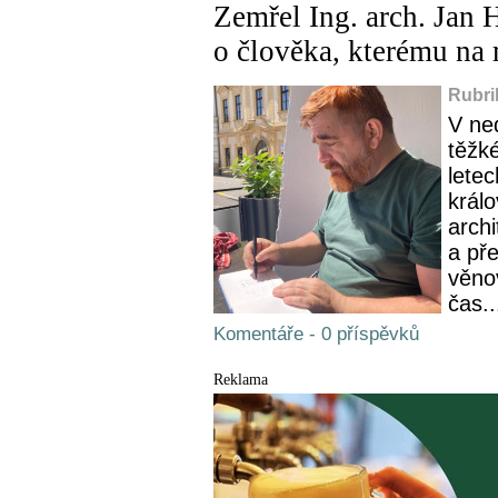
Zemřel Ing. arch. Jan 
o člověka, kterému na 
Rubri
V ne
těžk
letec
králo
archi
a př
věno
čas..
Komentáře - 0 příspěvků
Reklama