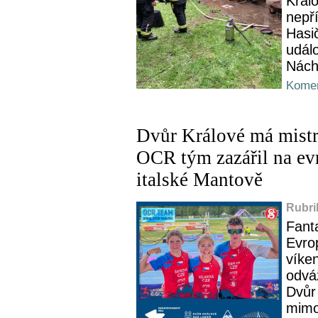
Král
nepř
Hasič
udál
Nách
Komen
Dvůr Králové má mist
OCR tým zazářil na e
italské Mantově
Rubri
Fanta
Evro
víken
odvá
Dvůr
mimoj