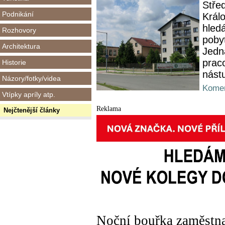
Stře
Podnikání
Král
hled
Rozhovory
poby
Architektura
Jedn
prac
Historie
nást
Názory/fotky/videa
Komen
Vtípky apríly atp.
Reklama
Nejčtenější články
Noční bouřka zaměstnal