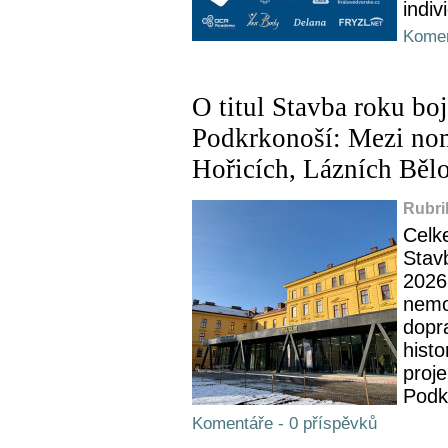
indiv
Komen
O titul Stavba roku boj
Podkrkonoší: Mezi nom
Hořicích, Lázních Běl
Rubri
Celke
Stav
2026
nemo
dopr
histo
proj
Podk
Komentáře - 0 příspěvků