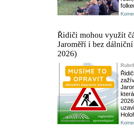
folk
Komen
Řidiči mohou využít č
Jaroměří i bez dálničn
2026)
Rubri
Řidič
zažív
Jarom
která
2026
uzav
Holo
Komen