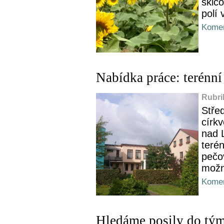
skic
polí
Komen
Nabídka práce: terénní
Rubri
Stře
círk
nad 
terén
pečo
možn
Komen
Hledáme posily do tým