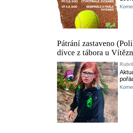
Komen
Pátrání zastaveno (Polic
dívce z tábora u Vítězn
Rubri
Aktua
pořá
Komen
Aktualizováno