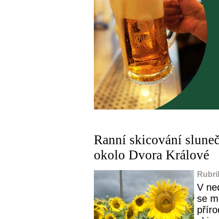
Ranní skicování sluneč
okolo Dvora Králové
Rubri
V ne
se mo
přír