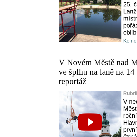
25. 
Lanž
míst
pořá
oblíb
Komen
V Novém Městě nad Me
ve šplhu na laně na 14 
reportáž
Rubri
V ne
Měst
ročn
Hlavn
prvn
čtrná