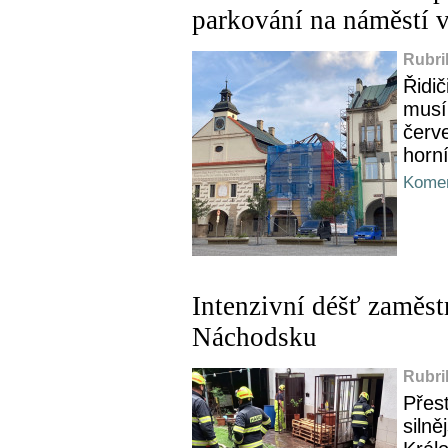
parkování na náměstí 
Rubri
Řidi
musí 
červ
horn
Komen
Intenzivní déšť zaměst
Náchodsku
Rubri
Přes
silně