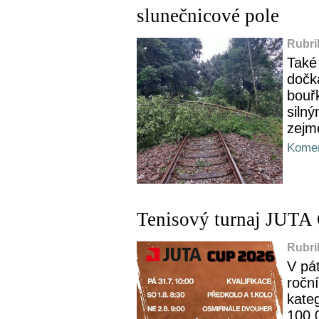
slunečnicové pole
Rubri
Také
dočka
bouř
silný
zejm
Komen
Tenisový turnaj JUTA
Rubri
V pá
roční
kateg
100.