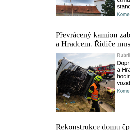
stan
Komen
Převrácený kamion zab
a Hradcem. Řidiče muse
Rubri
Dopr
a Hr
hodi
vozid
Komen
Rekonstrukce domu čp.