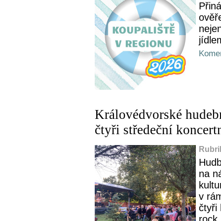
Přin
ověře
nejen
jídle
Komen
Královédvorské hudebn
čtyři středeční koncert
Rubri
Hudb
na n
kultu
v rá
čtyři
rock,