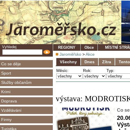
Vyhledej
REGIONY
Obce
MÍSTNÍ STR
Jaroměřsko
>
Akce
Všechny
Dnes
Zítra
Tento
Co se děje
Měsíc:
Rok:
Typ:
Sport
Služby občanům
Krimi
výstava: MODROTISK: 
Doprava
Co se
Vzdělávání
20.0
Firmy
Výst
Turistika