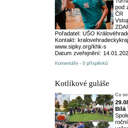
Turn
pod 
ČR
Vstup
ZDA
Pořadatel: UŠO Královéhrad
Kontakt: kralovehradeckykra
www.sipky.org/khk-s
Datum zveřejnění: 14.01.20
Komentáře - 0 příspěvků
Kotlíkové guláše
Co se
29.0
Bílá
Spol
roční