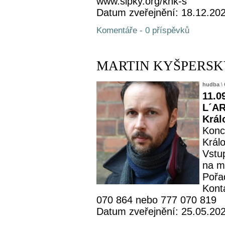
www.sipky.org/khk-s
Datum zveřejnění: 18.12.20
Komentáře - 0 příspěvků
MARTIN KYŠPERSKÝ -
hudba
\
11.0
L´AR
Král
Konc
Král
Vstu
na m
Pořa
Kont
070 864 nebo 777 070 819
Datum zveřejnění: 25.05.20