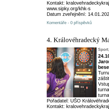
Kontakt: kralovehradeckykra
www.sipky.org/khk-s
Datum zveřejnění: 14.01.20
Komentáře - 0 příspěvků
4. Královéhradecký M
Sport
24.1
Jaro
bese
Turn
zášt
Vstu
turn
turna
Pořadatel: UŠO Královéhrad
Kontakt: kralovehradeckykra