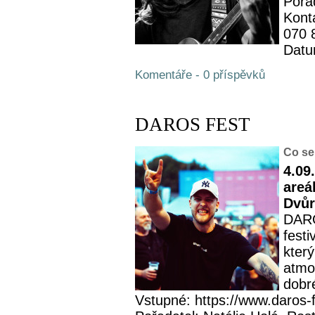
Pořa
Kont
070 
Datu
Komentáře - 0 příspěvků
DAROS FEST
Co se
4.09
areá
Dvůr
DARO
fest
kter
atmos
dobré
Vstupné: https://www.daros-f