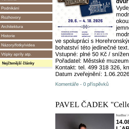
dvůr
Vydej
Podnikání
modro
Rozhovory
okou
Architektura
jemno
modr
Historie
ve spolupráci s Horehronsk
Názory/fotky/videa
bohatství této jedinečné text.
Vstupné: plné 50 Kč / sníže
Vtípky apríly atp.
Pořadatel: Městské muzeum
Nejčtenější články
Kontakt: tel. 499 318 326,
Datum zveřejnění: 1.06.202
Komentáře - 0 příspěvků
PAVEL ČADEK "Celle
hudba
\
14.0
L´AR