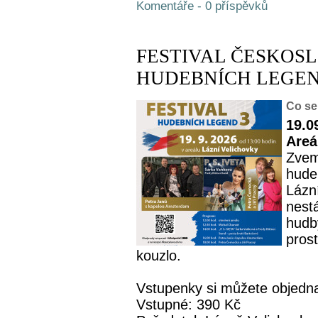
Komentáře - 0 příspěvků
FESTIVAL ČESKOS
HUDEBNÍCH LEGEND
Co se
19.0
Areá
Zvem
hude
Lázní
nest
hudby
pros
kouzlo.
Vstupenky si můžete objednat
Vstupné: 390 Kč