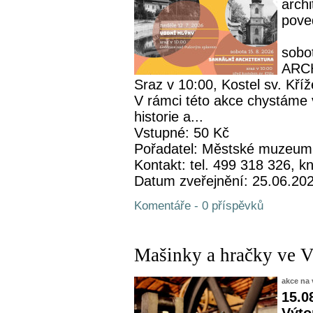
archi
pove
sobo
ARC
Sraz v 10:00, Kostel sv. Kříž
V rámci této akce chystáme 
historie a...
Vstupné: 50 Kč
Pořadatel: Městské muzeum
Kontakt: tel. 499 318 326,
Datum zveřejnění: 25.06.20
Komentáře - 0 příspěvků
Mašinky a hračky ve 
akce na 
15.0