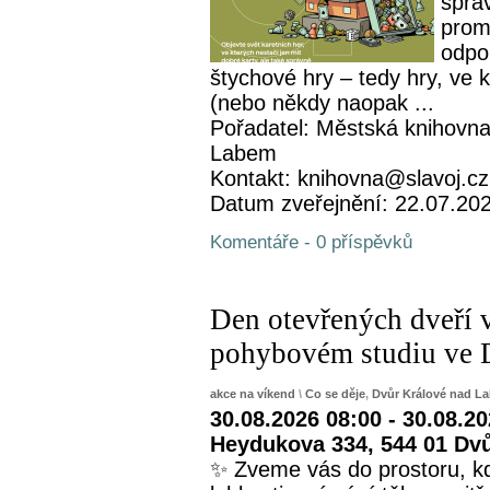
sprá
prom
odpo
štychové hry – tedy hry, ve 
(nebo někdy naopak ...
Pořadatel: Městská knihovna
Labem
Kontakt: knihovna@slavoj.cz
Datum zveřejnění: 22.07.20
Komentáře - 0 příspěvků
Den otevřených dveří 
pohybovém studiu ve 
akce na víkend
\
Co se děje
,
Dvůr Králové nad L
30.08.2026 08:00 - 30.08.2
Heydukova 334, 544 01 Dv
✨ Zveme vás do prostoru, kd