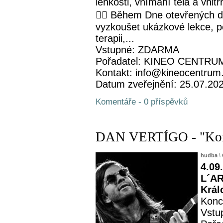
lehkosti, vnímání těla a vnit
🧘‍♀️ Během Dne otevřených 
vyzkoušet ukázkové lekce, p
terapii,...
Vstupné: ZDARMA
Pořadatel: KINEO CENTRUM 
Kontakt: info@kineocentrum
Datum zveřejnění: 25.07.20
Komentáře - 0 příspěvků
DAN VERTÍGO - "Konce
hudba
\
4.09
L´AR
Král
Konc
Vstu