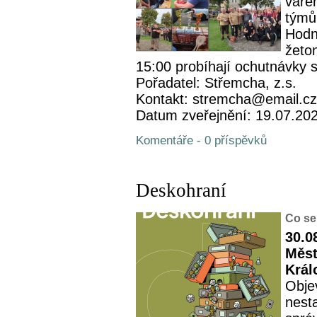
vaře
týmů 
Hodn
žeto
15:00 probíhají ochutnávky s
Pořadatel: Střemcha, z.s.
Kontakt: stremcha@email.cz
Datum zveřejnění: 19.07.20
Komentáře - 0 příspěvků
Deskohraní
Co se
30.0
Měst
Král
Objev
nesta