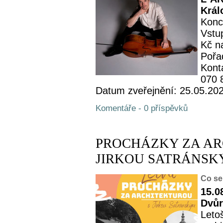
Král
Konc
Vstup
Kč n
Pořa
Kont
070 
Datum zveřejnění: 25.05.20
Komentáře - 0 příspěvků
PROCHÁZKY ZA AR
JIRKOU SATRÁNSKÝM -
Co se
15.0
Dvůr
Leto