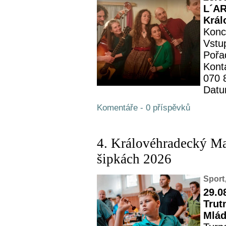
L´AR
Král
Konc
Vstu
Pořa
Kont
070 
Datu
Komentáře - 0 příspěvků
4. Královéhradecký M
šipkách 2026
Sport
29.0
Trut
Mlád