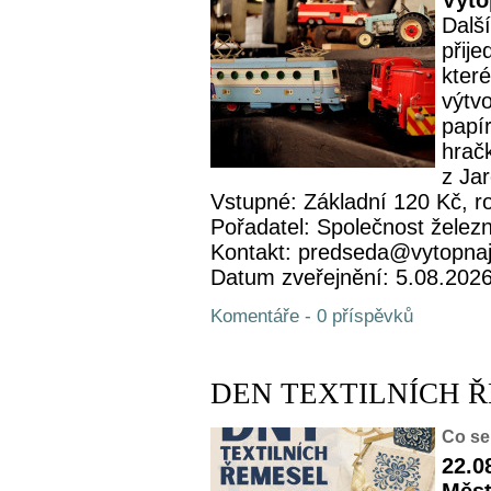
Výto
Další
přije
které
výtv
papí
hrač
z Ja
Vstupné: Základní 120 Kč, r
Pořadatel: Společnost železn
Kontakt: predseda@vytopna
Datum zveřejnění: 5.08.202
Komentáře - 0 příspěvků
DEN TEXTILNÍCH 
Co se
22.0