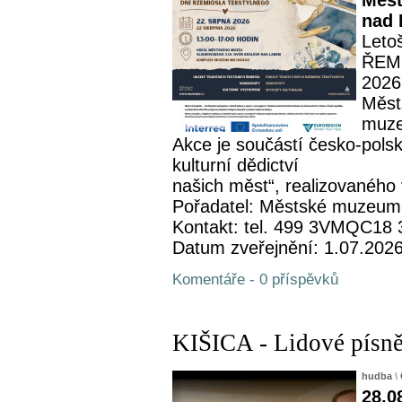
Měst
nad 
Leto
ŘEME
2026
Měst
muze
Akce je součástí česko-pols
kulturní dědictví
našich měst“, realizovaného 
Pořadatel: Městské muzeum
Kontakt: tel. 499 3VMQC18
Datum zveřejnění: 1.07.202
Komentáře - 0 příspěvků
KIŠICA - Lidové písně
hudba
\
28.0