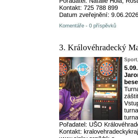
Pořadatel: Natálie Holá, Rost
Kontakt: 725 788 899
Datum zveřejnění: 9.06.202
Komentáře - 0 příspěvků
3. Královéhradecký M
Sport
5.09
Jaro
bese
Turn
zášt
Vstu
turn
turna
Pořadatel: UŠO Královéhrad
Kontakt: kralovehradeckykra