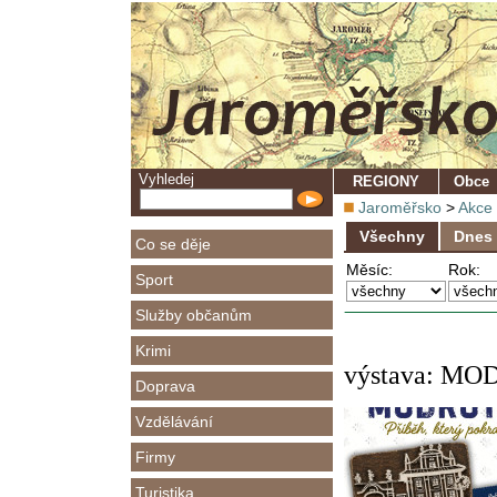
Vyhledej
REGIONY
Obce
Jaroměřsko
>
Akce
Všechny
Dnes
Co se děje
Měsíc:
Rok:
Sport
Služby občanům
Krimi
výstava: MOD
Doprava
Vzdělávání
Firmy
Turistika