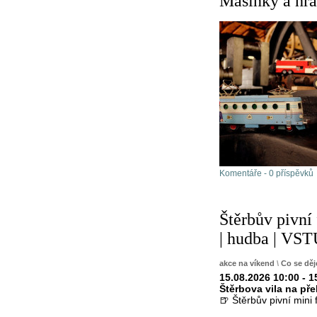
Mašinky a hr
Komentáře - 0 příspěvků
Štěrbův pivní
| hudba | V
akce na víkend
\
Co se děj
15.08.2026 10:00 - 1
Štěrbova vila na př
🍺 Štěrbův pivní mini 