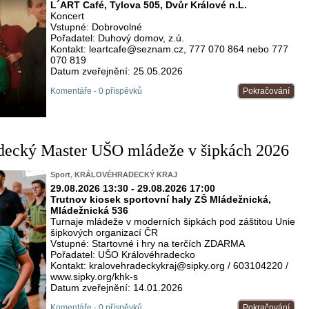
L´ART Café, Tylova 505, Dvůr Králové n.L.
Koncert
Vstupné: Dobrovolné
Pořadatel: Duhový domov, z.ú.
Kontakt: leartcafe@seznam.cz, 777 070 864 nebo 777
070 819
Datum zveřejnění: 25.05.2026
Komentáře - 0 příspěvků
Pokračování
adecký Master UŠO mládeže v šipkách 2026
Sport
,
KRÁLOVÉHRADECKÝ KRAJ
29.08.2026 13:30 - 29.08.2026 17:00
Trutnov kiosek sportovní haly ZŠ Mládežnická,
Mládežnická 536
Turnaje mládeže v moderních šipkách pod záštitou Unie
šipkových organizací ČR
Vstupné: Startovné i hry na terčích ZDARMA
Pořadatel: UŠO Královéhradecko
Kontakt: kralovehradeckykraj@sipky.org / 603104220 /
www.sipky.org/khk-s
Datum zveřejnění: 14.01.2026
Komentáře - 0 příspěvků
Pokračování