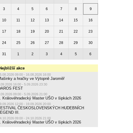
3
4
5
6
7
8
9
10
11
12
13
14
15
16
17
18
19
20
21
22
23
24
25
26
27
28
29
30
31
1
2
3
4
5
6
Nejbližší akce
5.08.2026 09:00 - 16.08.2026 16:00
ašinky a hračky ve Výtopně Jaroměř
.09.2026 16:00 - 5.09.2026 23:30
DAROS FEST
.09.2026 09:00 - 5.09.2026 21:00
. Královéhradecký Master UŠO v šipkách 2026
9.09.2026 12:00 - 19.09.2026 20:00
FESTIVAL ČESKOSLOVENSKÝCH HUDEBNÍCH
EGEND III.
4.10.2026 09:00 - 24.10.2026 21:00
. Královéhradecký Master UŠO v šipkách 2026