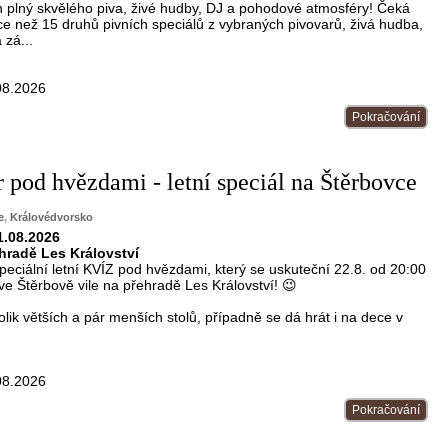
 den plný skvělého piva, živé hudby, DJ a pohodové atmosféry! Čeká
e než 15 druhů pivních speciálů z vybraných pivovarů, živá hudba,
 zá...
08.2026
Pokračování
 pod hvězdami - letní speciál na Štěrbovce
e
,
Královédvorsko
1.08.2026
ehradě Les Království
peciální letní KVÍZ pod hvězdami, který se uskuteční 22.8. od 20:00
e Štěrbově vile na přehradě Les Království! 😉
lik větších a pár menších stolů, případně se dá hrát i na dece v
08.2026
Pokračování