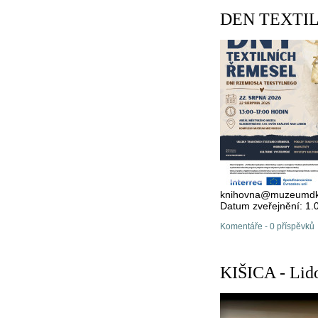
DEN TEXTI
knihovna@muzeumdk
Datum zveřejnění: 1.
Komentáře - 0 příspěvků
KIŠICA - Lido