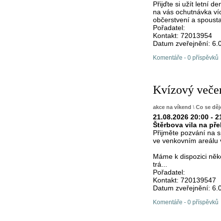
Přijďte si užít letní
na vás ochutnávka víc
občerstvení a spousta
Pořadatel:
Kontakt: 72013954
Datum zveřejnění: 6.
Komentáře - 0 příspěvků
Kvízový večer
akce na víkend
\
Co se děj
21.08.2026 20:00 - 2
Štěrbova vila na př
Přijměte pozvání na s
ve venkovním areálu v
Máme k dispozici něko
trá...
Pořadatel:
Kontakt: 720139547
Datum zveřejnění: 6.
Komentáře - 0 příspěvků