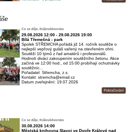
áše
Co se děje
,
Královédvorsko
29.08.2026 12:00 - 29.08.2026 19:00
Bílá Třemešná - park
Spolek STŘEMCHA pořádá již 14. ročník soutěže o
nejlepší vepřový guláš vařený na otevřeném ohni.
Soutěží 10 týmů z řad amatérů i profesionálů.
Hodnotí diváci zakoupením soutěžního žetonu. Akce
začíná ve 12:00 hod., od 15:00 probíhají ochutnávky
soutěžníc...
Pořadatel: Střemcha, z.s.
Kontakt: stremcha@email.cz
Datum zveřejnění: 19.07.2026
Pokračování
Co se děje
,
Královédvorsko
30.08.2026 14:00
Městská knihovna Slavoj ve Dvoře Králové nad