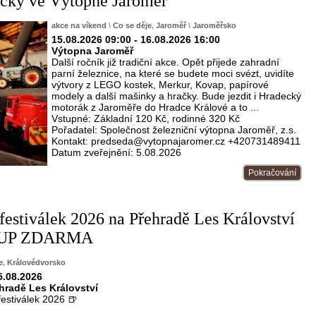
ačky ve Výtopně Jaroměř
akce na víkend
\
Co se děje
,
Jaroměř
\
Jaroměřsko
15.08.2026 09:00 - 16.08.2026 16:00
Výtopna Jaroměř
Další ročník již tradiční akce. Opět přijede zahradní
parní železnice, na které se budete moci svézt, uvidíte
výtvory z LEGO kostek, Merkur, Kovap, papírové
modely a další mašinky a hračky. Bude jezdit i Hradecký
motorák z Jaroměře do Hradce Králové a to ...
Vstupné: Základní 120 Kč, rodinné 320 Kč
Pořadatel: Společnost železniční výtopna Jaroměř, z.s.
Kontakt: predseda@vytopnajaromer.cz +420731489411
Datum zveřejnění: 5.08.2026
Pokračování
 festiválek 2026 na Přehradě Les Království
STUP ZDARMA
e
,
Královédvorsko
5.08.2026
ehradě Les Království
festiválek 2026 🍺