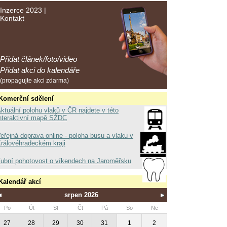
Inzerce 2023
|
Kontakt
Přidat článek/foto/video
Přidat akci do kalendáře
(propagujte akci zdarma)
Komerční sdělení
ktuální polohu vlaků v ČR najdete v této
nteraktivní mapě SŽDC
eřejná doprava online - poloha busu a vlaku v
rálovéhradeckém kraji
ubní pohotovost o víkendech na Jaroměřsku
Kalendář akcí
srpen 2026
Po
Út
St
Čt
Pá
So
Ne
27
28
29
30
31
1
2