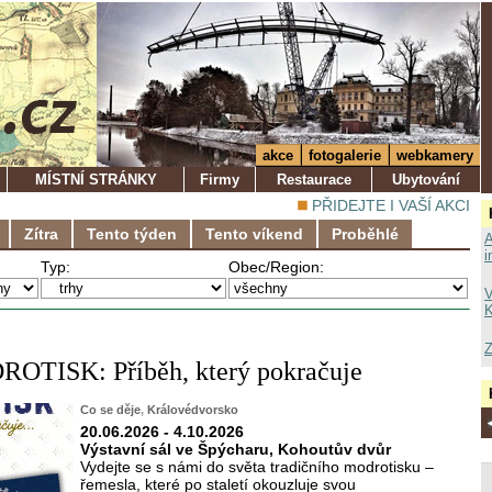
akce
fotogalerie
webkamery
MÍSTNÍ STRÁNKY
Firmy
Restaurace
Ubytování
PŘIDEJTE I VAŠÍ AKCI
Zítra
Tento týden
Tento víkend
Proběhlé
A
i
Typ:
Obec/Region:
V
K
Z
ROTISK: Příběh, který pokračuje
Co se děje
,
Královédvorsko
20.06.2026 - 4.10.2026
Výstavní sál ve Špýcharu, Kohoutův dvůr
Vydejte se s námi do světa tradičního modrotisku –
řemesla, které po staletí okouzluje svou