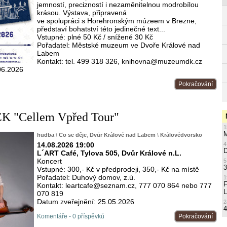
jemností, precizností i nezaměnitelnou modrobílou
krásou. Výstava, připravená
ve spolupráci s Horehronským múzeem v Brezne,
představí bohatství této jedinečné text...
Vstupné: plné 50 Kč / snížené 30 Kč
Pořadatel: Městské muzeum ve Dvoře Králové nad
Labem
Kontakt: tel. 499 318 326, knihovna@muzeumdk.cz
06.2026
Pokračování
 "Cellem Vpřed Tour"
1
M
hudba
\
Co se děje
,
Dvůr Králové nad Labem
\
Královédvorsko
14.08.2026 19:00
4
L´ART Café, Tylova 505, Dvůr Králové n.L.
Koncert
5
3
Vstupné: 300,- Kč v předprodeji, 350,- Kč na místě
Pořadatel: Duhový domov, z.ú.
1
Kontakt: leartcafe@seznam.cz, 777 070 864 nebo 777
L
070 819
Datum zveřejnění: 25.05.2026
2
4
Komentáře - 0 příspěvků
Pokračování