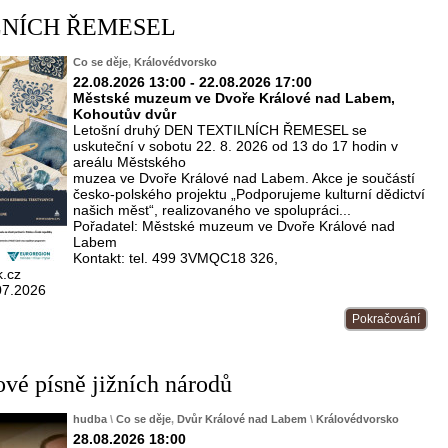
LNÍCH ŘEMESEL
Co se děje
,
Královédvorsko
22.08.2026 13:00 - 22.08.2026 17:00
Městské muzeum ve Dvoře Králové nad Labem,
Kohoutův dvůr
Letošní druhý DEN TEXTILNÍCH ŘEMESEL se
uskuteční v sobotu 22. 8. 2026 od 13 do 17 hodin v
areálu Městského
muzea ve Dvoře Králové nad Labem. Akce je součástí
česko-polského projektu „Podporujeme kulturní dědictví
našich měst“, realizovaného ve spolupráci...
Pořadatel: Městské muzeum ve Dvoře Králové nad
Labem
Kontakt: tel. 499 3VMQC18 326,
.cz
07.2026
Pokračování
vé písně jižních národů
hudba
\
Co se děje
,
Dvůr Králové nad Labem
\
Královédvorsko
28.08.2026 18:00