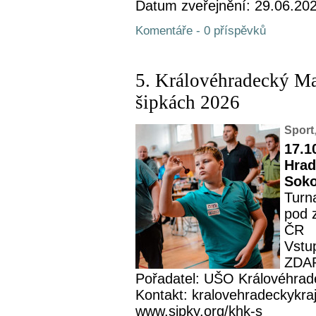
Datum zveřejnění: 29.06.20
Komentáře - 0 příspěvků
5. Královéhradecký M
šipkách 2026
Sport
17.1
Hrad
Soko
Turn
pod 
ČR
Vstup
ZDA
Pořadatel: UŠO Královéhrad
Kontakt: kralovehradeckykra
www.sipky.org/khk-s