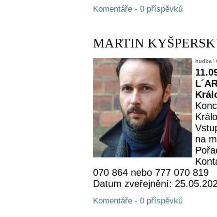
Komentáře - 0 příspěvků
MARTIN KYŠPERSKÝ -
hudba
\
11.0
L´AR
Král
Konc
Král
Vstu
na m
Pořa
Kont
070 864 nebo 777 070 819
Datum zveřejnění: 25.05.20
Komentáře - 0 příspěvků