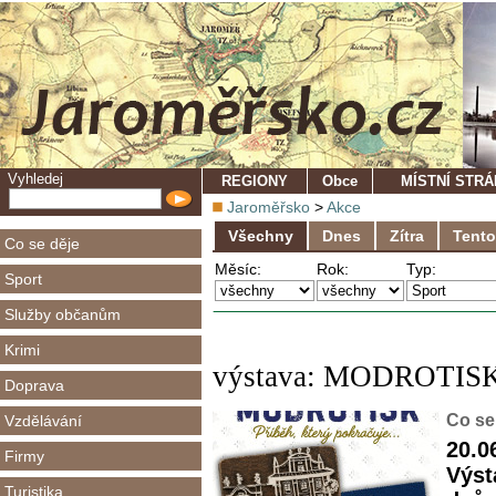
Vyhledej
REGIONY
Obce
MÍSTNÍ STR
Jaroměřsko
>
Akce
Všechny
Dnes
Zítra
Tento
Co se děje
Měsíc:
Rok:
Typ:
Sport
Služby občanům
Krimi
výstava: MODROTISK: 
Doprava
Co se
Vzdělávání
20.0
Firmy
Výst
Turistika