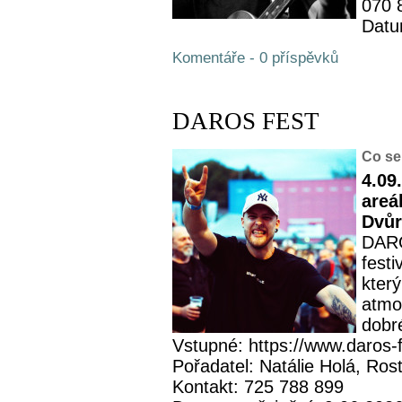
070 
Datu
Komentáře - 0 příspěvků
DAROS FEST
Co se
4.09
areá
Dvůr
DARO
fest
kter
atmos
dobré
Vstupné: https://www.daros-f
Pořadatel: Natálie Holá, Rost
Kontakt: 725 788 899