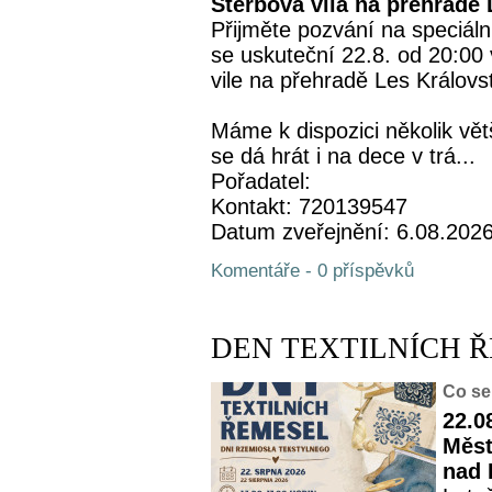
Štěrbova vila na přehradě 
Přijměte pozvání na speciáln
se uskuteční 22.8. od 20:00
vile na přehradě Les Královst
Máme k dispozici několik vět
se dá hrát i na dece v trá...
Pořadatel:
Kontakt: 720139547
Datum zveřejnění: 6.08.202
Komentáře - 0 příspěvků
DEN TEXTILNÍCH 
Co se
22.0
Měst
nad 