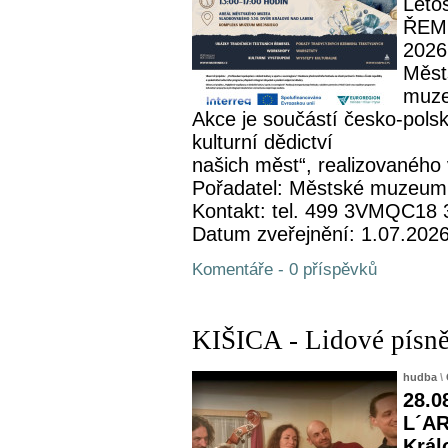
Leto
ŘEME
2026
Měst
muze
Akce je součástí česko-pols
kulturní dědictví
našich měst“, realizovaného 
Pořadatel: Městské muzeum
Kontakt: tel. 499 3VMQC18
Datum zveřejnění: 1.07.202
Komentáře - 0 příspěvků
KIŠICA - Lidové písně
hudba
\
28.0
L´AR
Král