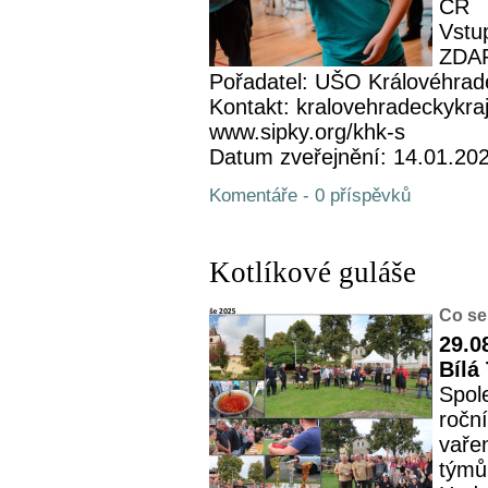
ČR
Vstup
ZDA
Pořadatel: UŠO Královéhrad
Kontakt: kralovehradeckykra
www.sipky.org/khk-s
Datum zveřejnění: 14.01.20
Komentáře - 0 příspěvků
Kotlíkové guláše
Co se
29.0
Bílá
Spol
roční
vaře
týmů 