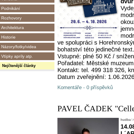
dvůr
Vydej
Podnikání
modro
Rozhovory
okou
Architektura
jemno
modr
Historie
ve spolupráci s Horehronsk
Názory/fotky/videa
bohatství této jedinečné text.
Vstupné: plné 50 Kč / sníže
Vtípky apríly atp.
Pořadatel: Městské muzeum
Nejčtenější články
Kontakt: tel. 499 318 326,
Datum zveřejnění: 1.06.202
Komentáře - 0 příspěvků
PAVEL ČADEK "Celle
hudba
\
14.0
L´AR