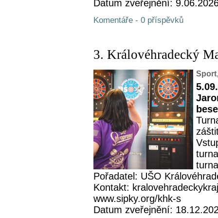
Datum zveřejnění: 9.06.202
Komentáře - 0 příspěvků
3. Královéhradecký M
Sport
5.09
Jaro
bese
Turn
zášt
Vstu
turn
turna
Pořadatel: UŠO Královéhrad
Kontakt: kralovehradeckykra
www.sipky.org/khk-s
Datum zveřejnění: 18.12.20