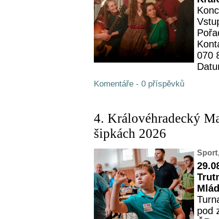
Konc
Vstu
Pořa
Kont
070 
Datu
Komentáře - 0 příspěvků
4. Královéhradecký M
šipkách 2026
Sport
29.0
Trut
Mlád
Turn
pod 