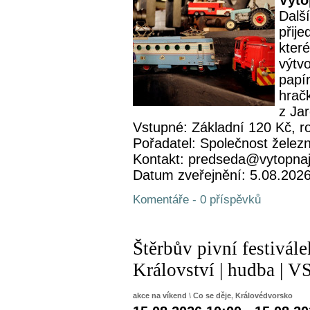
Výto
Další
přije
které
výtv
papí
hrač
z Ja
Vstupné: Základní 120 Kč, r
Pořadatel: Společnost železn
Kontakt: predseda@vytopna
Datum zveřejnění: 5.08.202
Komentáře - 0 příspěvků
Štěrbův pivní festivál
Království | hudba 
akce na víkend
\
Co se děje
,
Královédvorsko