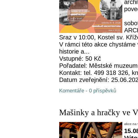
archi
pove
sobo
ARC
Sraz v 10:00, Kostel sv. Kříž
V rámci této akce chystáme 
historie a...
Vstupné: 50 Kč
Pořadatel: Městské muzeum
Kontakt: tel. 499 318 326,
Datum zveřejnění: 25.06.20
Komentáře - 0 příspěvků
Mašinky a hračky ve 
akce na 
15.0