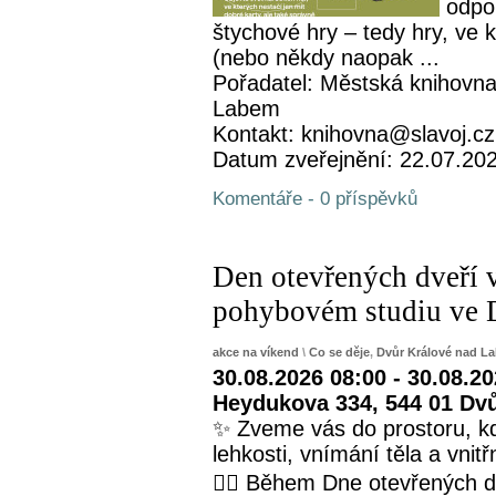
odpo
štychové hry – tedy hry, ve 
(nebo někdy naopak ...
Pořadatel: Městská knihovna
Labem
Kontakt: knihovna@slavoj.cz
Datum zveřejnění: 22.07.20
Komentáře - 0 příspěvků
Den otevřených dveří 
pohybovém studiu ve 
akce na víkend
\
Co se děje
,
Dvůr Králové nad L
30.08.2026 08:00 - 30.08.2
Heydukova 334, 544 01 Dv
✨ Zveme vás do prostoru, kd
lehkosti, vnímání těla a vnit
🧘‍♀️ Během Dne otevřených 