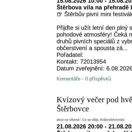
15.08.2026 10:00 - 15.08.2
Štěrbova vila na přehradě 
🍺 Štěrbův pivní mini festivá
Přijďte si užít letní den plný
pohodové atmosféry! Čeká n
druhů pivních speciálů z vyb
občerstvení a spousta zá...
Pořadatel:
Kontakt: 72013954
Datum zveřejnění: 6.08.202
Komentáře - 0 příspěvků
Kvízový večer pod hvěz
Štěrbovce
akce na víkend
\
Co se děje
,
Královédvorsko
21.08.2026 20:00 - 21.08.2