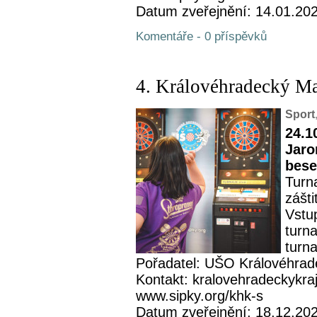
Datum zveřejnění: 14.01.20
Komentáře - 0 příspěvků
4. Královéhradecký M
Sport
24.1
Jaro
bese
Turn
zášt
Vstu
turn
turna
Pořadatel: UŠO Královéhrad
Kontakt: kralovehradeckykra
www.sipky.org/khk-s
Datum zveřejnění: 18.12.20