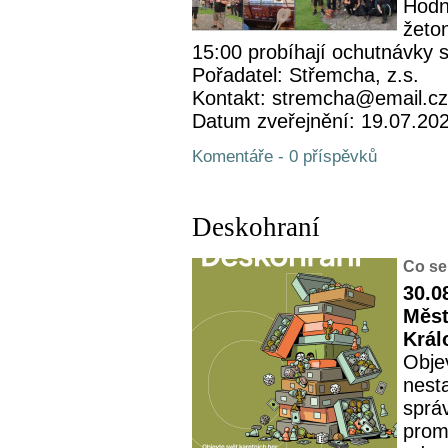
Hodn
žeto
15:00 probíhají ochutnávky s
Pořadatel: Střemcha, z.s.
Kontakt: stremcha@email.cz
Datum zveřejnění: 19.07.20
Komentáře - 0 příspěvků
Deskohraní
Co se
30.0
Měst
Král
Objev
nesta
sprá
prom