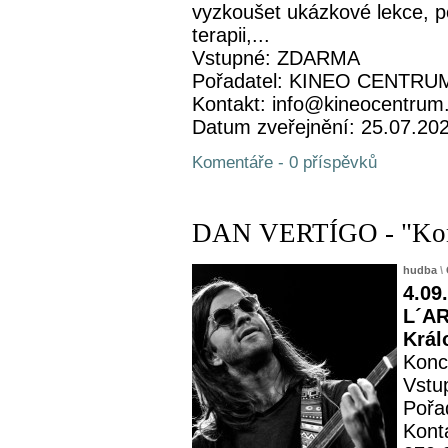
vyzkoušet ukázkové lekce, p
terapii,...
Vstupné: ZDARMA
Pořadatel: KINEO CENTRUM 
Kontakt: info@kineocentrum
Datum zveřejnění: 25.07.20
Komentáře - 0 příspěvků
DAN VERTÍGO - "Konce
hudba
\
4.09
L´AR
Král
Konc
Vstu
Pořa
Kont