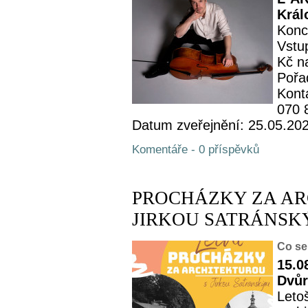
Král
Konc
Vstup
Kč n
Pořa
Kont
070 
Datum zveřejnění: 25.05.20
Komentáře - 0 příspěvků
PROCHÁZKY ZA AR
JIRKOU SATRÁNSKÝM -
Co se
15.0
Dvůr
Leto