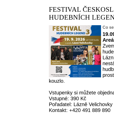
FESTIVAL ČESKOS
HUDEBNÍCH LEGEND
Co se
19.0
Areá
Zvem
hude
Lázní
nest
hudby
pros
kouzlo.
Vstupenky si můžete objednat
Vstupné: 390 Kč
Pořadatel: Lázně Velichovky
Kontakt: +420 491 889 890