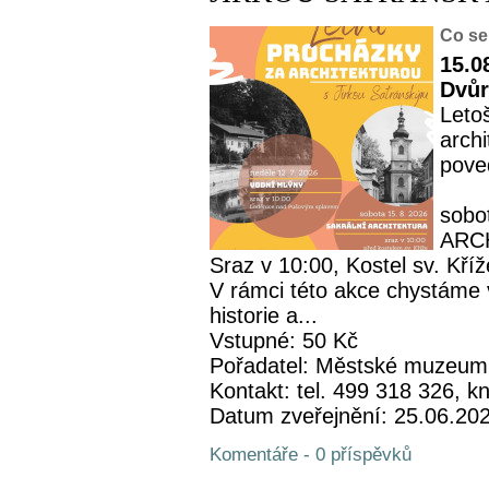
Co se
15.0
Dvůr
Leto
archi
pove
sobo
ARC
Sraz v 10:00, Kostel sv. Kříž
V rámci této akce chystáme 
historie a...
Vstupné: 50 Kč
Pořadatel: Městské muzeum
Kontakt: tel. 499 318 326,
Datum zveřejnění: 25.06.20
Komentáře - 0 příspěvků