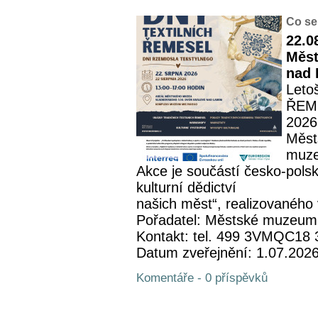
Co se
22.0
Měst
nad 
Leto
ŘEME
2026
Měst
muze
Akce je součástí česko-pols
kulturní dědictví
našich měst“, realizovaného 
Pořadatel: Městské muzeum
Kontakt: tel. 499 3VMQC18
Datum zveřejnění: 1.07.202
Komentáře - 0 příspěvků