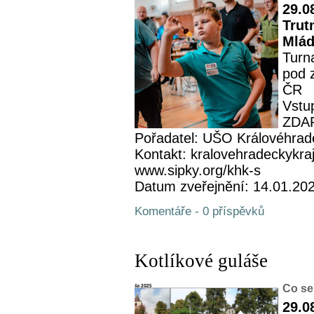
29.0
Trut
Mlád
Turn
pod 
ČR
Vstup
ZDA
Pořadatel: UŠO Královéhrad
Kontakt: kralovehradeckykra
www.sipky.org/khk-s
Datum zveřejnění: 14.01.20
Komentáře - 0 příspěvků
Kotlíkové guláše
Co se
29.0