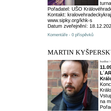
turna
Pořadatel: UŠO Královéhrad
Kontakt: kralovehradeckykra
www.sipky.org/khk-s
Datum zveřejnění: 18.12.20
Komentáře - 0 příspěvků
MARTIN KYŠPERSKÝ -
hudba
\
11.0
L´AR
Král
Konc
Král
Vstu
na m
Pořa