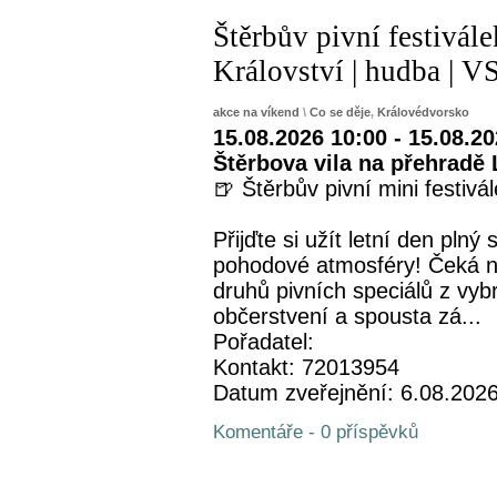
Štěrbův pivní festivál
Království | hudba 
akce na víkend
\
Co se děje
,
Královédvorsko
15.08.2026 10:00 - 15.08.2
Štěrbova vila na přehradě 
🍺 Štěrbův pivní mini festivá
Přijďte si užít letní den plný
pohodové atmosféry! Čeká n
druhů pivních speciálů z vyb
občerstvení a spousta zá...
Pořadatel:
Kontakt: 72013954
Datum zveřejnění: 6.08.202
Komentáře - 0 příspěvků