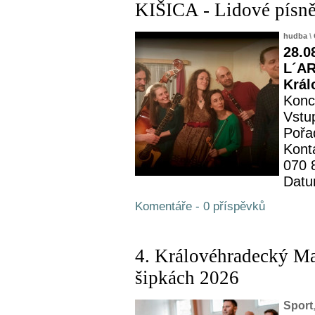
KIŠICA - Lidové písně
hudba
\
28.0
L´AR
Král
Konc
Vstu
Pořa
Kont
070 
Datu
Komentáře - 0 příspěvků
4. Královéhradecký M
šipkách 2026
Sport