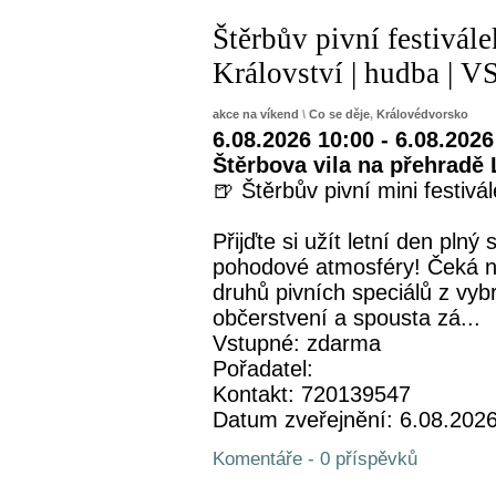
Štěrbův pivní festivál
Království | hudba 
akce na víkend
\
Co se děje
,
Královédvorsko
6.08.2026 10:00 - 6.08.2026
Štěrbova vila na přehradě 
🍺 Štěrbův pivní mini festivá
Přijďte si užít letní den plný
pohodové atmosféry! Čeká n
druhů pivních speciálů z vyb
občerstvení a spousta zá...
Vstupné: zdarma
Pořadatel:
Kontakt: 720139547
Datum zveřejnění: 6.08.202
Komentáře - 0 příspěvků