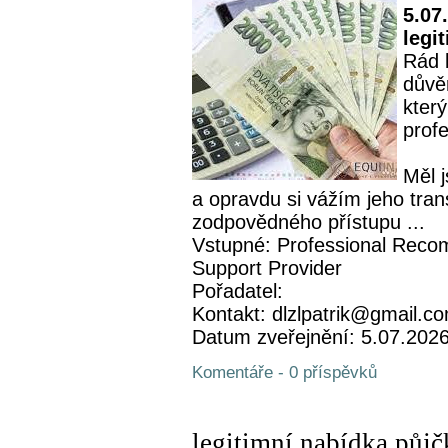
5.07
legi
Rád 
důvě
který
profe
Měl 
a opravdu si vážím jeho tran
zodpovědného přístupu ...
Vstupné: Professional Recom
Support Provider
Pořadatel:
Kontakt: dlzlpatrik@gmail.c
Datum zveřejnění: 5.07.202
Komentáře - 0 příspěvků
legitimní nabídka půjč