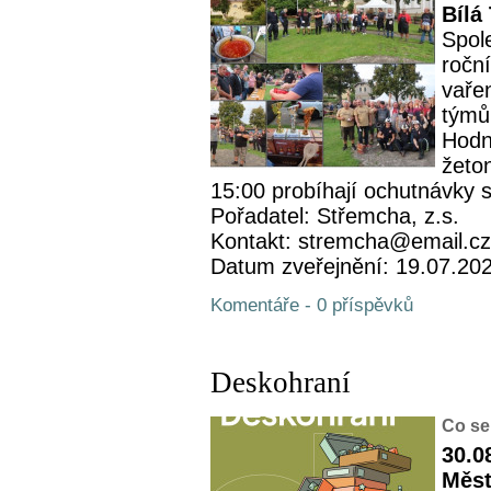
Bílá
Spol
roční
vaře
týmů 
Hodn
žeto
15:00 probíhají ochutnávky s
Pořadatel: Střemcha, z.s.
Kontakt: stremcha@email.cz
Datum zveřejnění: 19.07.20
Komentáře - 0 příspěvků
Deskohraní
Co se
30.0
Měst