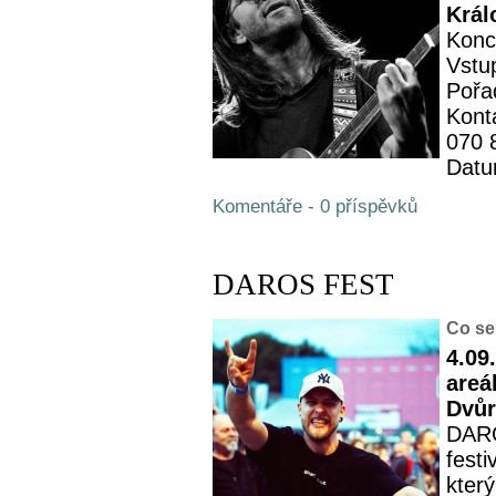
Král
Konc
Vstu
Pořa
Kont
070 
Datu
Komentáře - 0 příspěvků
DAROS FEST
Co se
4.09
areá
Dvůr
DARO
fest
kter