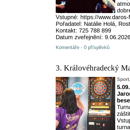
atmos
dobré
Vstupné: https://www.daros-f
Pořadatel: Natálie Holá, Rost
Kontakt: 725 788 899
Datum zveřejnění: 9.06.202
Komentáře - 0 příspěvků
3. Královéhradecký M
Sport
5.09
Jaro
bese
Turn
zášt
Vstu
turn