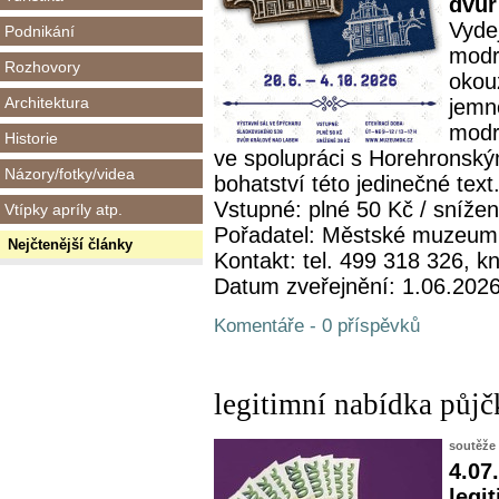
dvůr
Vydej
Podnikání
modro
Rozhovory
okou
Architektura
jemno
modr
Historie
ve spolupráci s Horehronsk
Názory/fotky/videa
bohatství této jedinečné text.
Vstupné: plné 50 Kč / sníže
Vtípky apríly atp.
Pořadatel: Městské muzeum
Nejčtenější články
Kontakt: tel. 499 318 326,
Datum zveřejnění: 1.06.202
Komentáře - 0 příspěvků
legitimní nabídka půjč
soutěže
4.07
legi