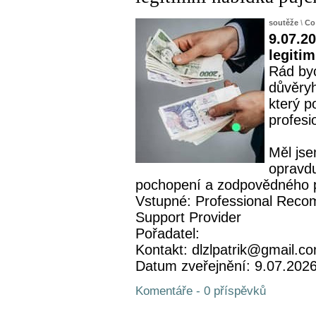
soutěže
\
Co
9.07.20
legiti
Rád byc
důvěryh
který p
profesi
Měl jse
opravdu
pochopení a zodpovědného př
Vstupné: Professional Recom
Support Provider
Pořadatel:
Kontakt: dlzlpatrik@gmail.c
Datum zveřejnění: 9.07.202
Komentáře - 0 příspěvků