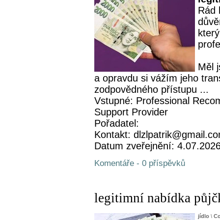
Rád 
důvě
který
profe
Měl 
a opravdu si vážím jeho tran
zodpovědného přístupu ...
Vstupné: Professional Recom
Support Provider
Pořadatel:
Kontakt: dlzlpatrik@gmail.c
Datum zveřejnění: 4.07.202
Komentáře - 0 příspěvků
legitimní nabídka půjč
jídlo
\
Co