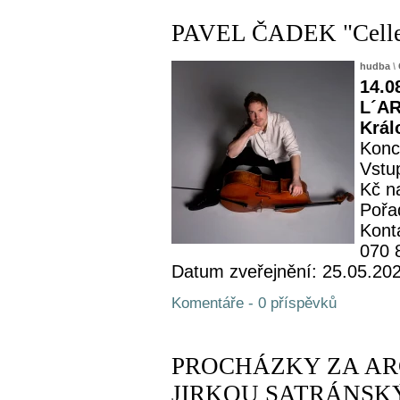
PAVEL ČADEK "Celle
hudba
\
14.0
L´AR
Král
Konc
Vstup
Kč n
Pořa
Kont
070 
Datum zveřejnění: 25.05.20
Komentáře - 0 příspěvků
PROCHÁZKY ZA AR
JIRKOU SATRÁNSKÝM -