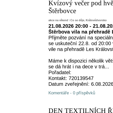
Kvízový večer pod hvěz
Štěrbovce
akce na víkend
\
Co se děje
,
Královédvorsko
21.08.2026 20:00 - 21.08.2
Štěrbova vila na přehradě 
Přijměte pozvání na speciáln
se uskuteční 22.8. od 20:00
vile na přehradě Les Královst
Máme k dispozici několik vět
se dá hrát i na dece v trá...
Pořadatel:
Kontakt: 720139547
Datum zveřejnění: 6.08.202
Komentáře - 0 příspěvků
DEN TEXTILNÍCH 