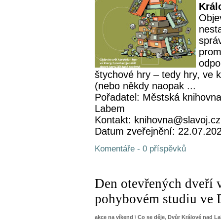
Král
Objev
nesta
sprá
prom
odpo
štychové hry – tedy hry, ve 
(nebo někdy naopak ...
Pořadatel: Městská knihovna
Labem
Kontakt: knihovna@slavoj.cz
Datum zveřejnění: 22.07.20
Komentáře - 0 příspěvků
Den otevřených dveří 
pohybovém studiu ve 
akce na víkend
\
Co se děje
,
Dvůr Králové nad L