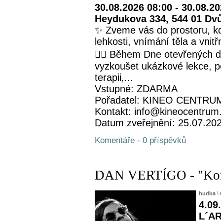
30.08.2026 08:00 - 30.08.2
Heydukova 334, 544 01 Dv
✨ Zveme vás do prostoru, kd
lehkosti, vnímání těla a vnit
🧘‍♀️ Během Dne otevřených 
vyzkoušet ukázkové lekce, p
terapii,...
Vstupné: ZDARMA
Pořadatel: KINEO CENTRUM 
Kontakt: info@kineocentrum
Datum zveřejnění: 25.07.20
Komentáře - 0 příspěvků
DAN VERTÍGO - "Konce
hudba
\
4.09
L´AR