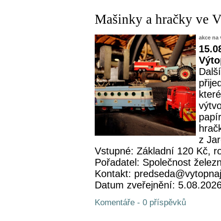
Mašinky a hračky ve 
akce na 
15.0
Výto
Další
přije
které
výtv
papí
hrač
z Ja
Vstupné: Základní 120 Kč, r
Pořadatel: Společnost železn
Kontakt: predseda@vytopna
Datum zveřejnění: 5.08.202
Komentáře - 0 příspěvků