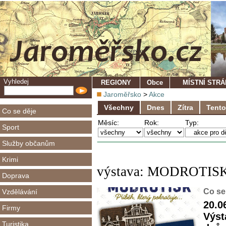
Vyhledej
REGIONY
Obce
MÍSTNÍ STR
Jaroměřsko
>
Akce
Všechny
Dnes
Zítra
Tento
Co se děje
Měsíc:
Rok:
Typ:
Sport
Služby občanům
Krimi
výstava: MODROTISK: 
Doprava
Co se
Vzdělávání
20.0
Firmy
Výst
Turistika