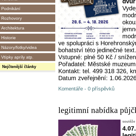
dvůr
Vydej
Podnikání
modro
Rozhovory
okou
Architektura
jemno
modr
Historie
ve spolupráci s Horehronsk
Názory/fotky/videa
bohatství této jedinečné text.
Vstupné: plné 50 Kč / sníže
Vtípky apríly atp.
Pořadatel: Městské muzeum
Nejčtenější články
Kontakt: tel. 499 318 326,
Datum zveřejnění: 1.06.202
Komentáře - 0 příspěvků
legitimní nabídka půjč
soutěže
4.07
legi