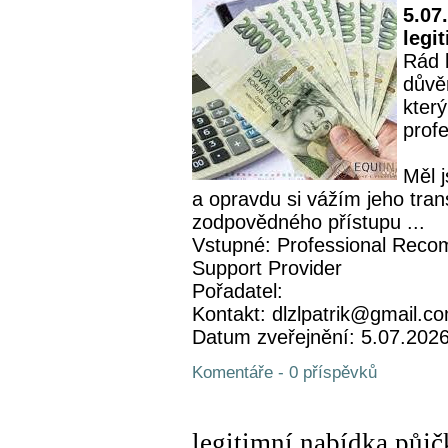
5.07
legi
Rád 
důvě
který
profe
Měl 
a opravdu si vážím jeho tran
zodpovědného přístupu ...
Vstupné: Professional Recom
Support Provider
Pořadatel:
Kontakt: dlzlpatrik@gmail.c
Datum zveřejnění: 5.07.202
Komentáře - 0 příspěvků
legitimní nabídka půjč