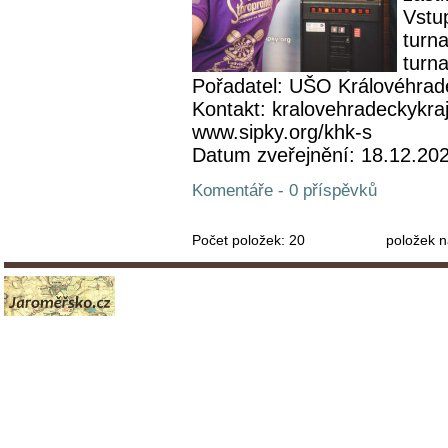
Vstu
turn
turna
Pořadatel: UŠO Královéhrad
Kontakt: kralovehradeckykra
www.sipky.org/khk-s
Datum zveřejnění: 18.12.20
Komentáře - 0 příspěvků
Počet položek:
20
položek n