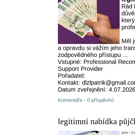
Rád 
důvě
který
profe
Měl 
a opravdu si vážím jeho tran
zodpovědného přístupu ...
Vstupné: Professional Recom
Support Provider
Pořadatel:
Kontakt: dlzlpatrik@gmail.c
Datum zveřejnění: 4.07.202
Komentáře - 0 příspěvků
legitimní nabídka půjč
jídlo
\
Co