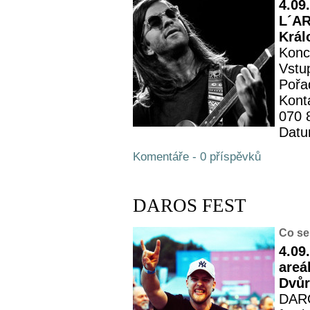
4.09
L´AR
Král
Konc
Vstu
Pořa
Kont
070 
Datu
Komentáře - 0 příspěvků
DAROS FEST
Co se
4.09
areá
Dvůr
DARO