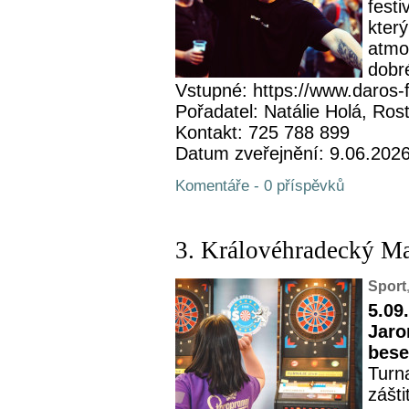
fest
kter
atmos
dobré
Vstupné: https://www.daros-f
Pořadatel: Natálie Holá, Rost
Kontakt: 725 788 899
Datum zveřejnění: 9.06.202
Komentáře - 0 příspěvků
3. Královéhradecký M
Sport
5.09
Jaro
bese
Turn
zášt