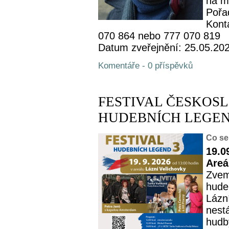
na m
Pořa
Kont
070 864 nebo 777 070 819
Datum zveřejnění: 25.05.20
Komentáře - 0 příspěvků
FESTIVAL ČESKOS
HUDEBNÍCH LEGEND
Co se
19.0
Areá
Zvem
hude
Lázní
nest
hudby