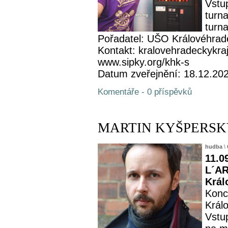
Vstu
turn
turna
Pořadatel: UŠO Královéhrad
Kontakt: kralovehradeckykra
www.sipky.org/khk-s
Datum zveřejnění: 18.12.20
Komentáře - 0 příspěvků
MARTIN KYŠPERSKÝ -
hudba
\
11.0
L´AR
Král
Konc
Král
Vstu