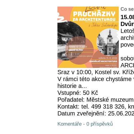
Co se
15.0
Dvůr
Leto
archi
pove
sobo
ARC
Sraz v 10:00, Kostel sv. Kříž
V rámci této akce chystáme 
historie a...
Vstupné: 50 Kč
Pořadatel: Městské muzeum
Kontakt: tel. 499 318 326,
Datum zveřejnění: 25.06.20
Komentáře - 0 příspěvků