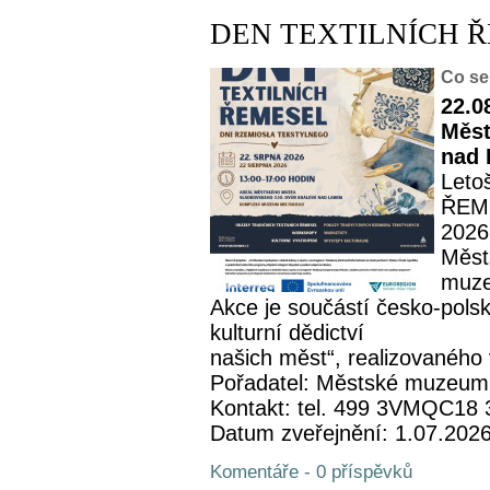
DEN TEXTILNÍCH 
Co se
22.0
Měst
nad 
Leto
ŘEME
2026
Měst
muze
Akce je součástí česko-pols
kulturní dědictví
našich měst“, realizovaného 
Pořadatel: Městské muzeum
Kontakt: tel. 499 3VMQC18
Datum zveřejnění: 1.07.202
Komentáře - 0 příspěvků