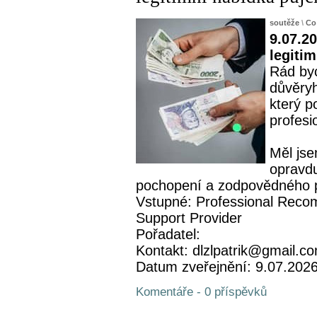
soutěže
\
Co
9.07.20
legiti
Rád byc
důvěryh
který p
profesi
Měl jse
opravdu
pochopení a zodpovědného př
Vstupné: Professional Recom
Support Provider
Pořadatel:
Kontakt: dlzlpatrik@gmail.c
Datum zveřejnění: 9.07.202
Komentáře - 0 příspěvků