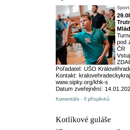
Sport
29.0
Trut
Mlád
Turn
pod 
ČR
Vstup
ZDA
Pořadatel: UŠO Královéhrad
Kontakt: kralovehradeckykra
www.sipky.org/khk-s
Datum zveřejnění: 14.01.20
Komentáře - 0 příspěvků
Kotlíkové guláše