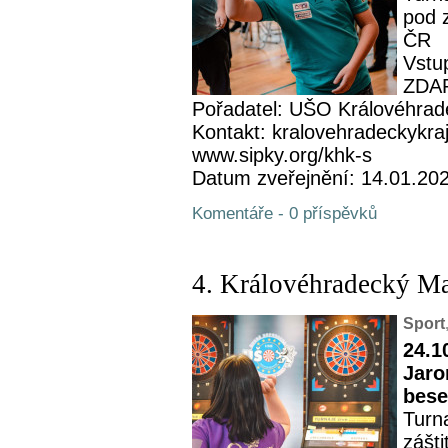
pod 
ČR
Vstup
ZDA
Pořadatel: UŠO Královéhrad
Kontakt: kralovehradeckykra
www.sipky.org/khk-s
Datum zveřejnění: 14.01.20
Komentáře - 0 příspěvků
4. Královéhradecký M
Sport
24.1
Jaro
bese
Turn
zášt