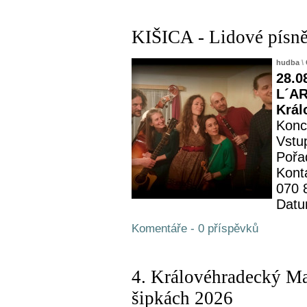
KIŠICA - Lidové písně
hudba
\
28.0
L´AR
Král
Konc
Vstu
Pořa
Kont
070 
Datu
Komentáře - 0 příspěvků
4. Královéhradecký M
šipkách 2026