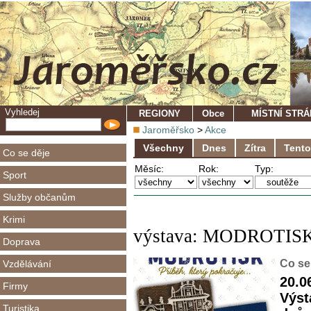
Vyhledej
REGIONY
Obce
MÍSTNÍ STR
Jaroměřsko
>
Akce
Všechny
Dnes
Zítra
Tento
Co se děje
Měsíc:
Rok:
Typ:
Sport
Služby občanům
Krimi
výstava: MODROTISK: 
Doprava
Co se
Vzdělávání
20.0
Firmy
Výst
Turistika