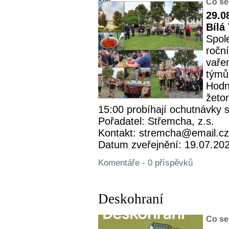
Co se
29.0
Bílá
Spol
roční
vaře
týmů 
Hodn
žeto
15:00 probíhají ochutnávky s
Pořadatel: Střemcha, z.s.
Kontakt: stremcha@email.cz
Datum zveřejnění: 19.07.20
Komentáře - 0 příspěvků
Deskohraní
Co se