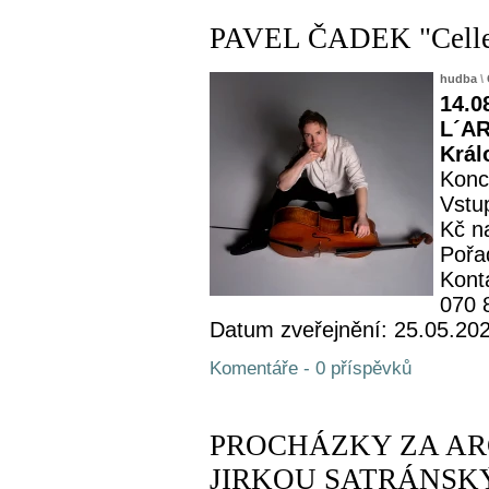
PAVEL ČADEK "Celle
hudba
\
14.0
L´AR
Král
Konc
Vstup
Kč n
Pořa
Kont
070 
Datum zveřejnění: 25.05.20
Komentáře - 0 příspěvků
PROCHÁZKY ZA AR
JIRKOU SATRÁNSKÝM -