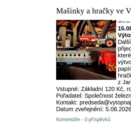
Mašinky a hračky ve 
akce na 
15.0
Výto
Další
přije
které
výtv
papí
hrač
z Ja
Vstupné: Základní 120 Kč, r
Pořadatel: Společnost železn
Kontakt: predseda@vytopna
Datum zveřejnění: 5.08.202
Komentáře - 0 příspěvků