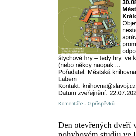
30.0
Měst
Král
Objev
nesta
sprá
prom
odpo
štychové hry – tedy hry, ve 
(nebo někdy naopak ...
Pořadatel: Městská knihovna
Labem
Kontakt: knihovna@slavoj.cz
Datum zveřejnění: 22.07.20
Komentáře - 0 příspěvků
Den otevřených dveří 
pohybovém studiu ve 