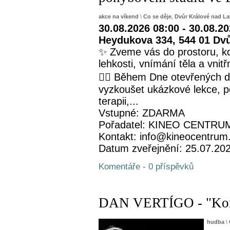
akce na víkend
\
Co se děje
,
Dvůr Králové nad L
30.08.2026 08:00 - 30.08.2
Heydukova 334, 544 01 Dv
✨ Zveme vás do prostoru, kd
lehkosti, vnímání těla a vnit
🧘‍♀️ Během Dne otevřených 
vyzkoušet ukázkové lekce, p
terapii,...
Vstupné: ZDARMA
Pořadatel: KINEO CENTRUM 
Kontakt: info@kineocentrum
Datum zveřejnění: 25.07.20
Komentáře - 0 příspěvků
DAN VERTÍGO - "Konce
hudba
\