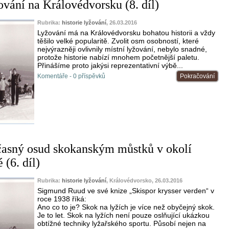
ování na Královédvorsku (8. díl)
Rubrika:
historie lyžování
, 26.03.2016
Lyžování má na Královédvorsku bohatou historii a vždy
těšilo velké popularitě. Zvolit osm osobností, které
nejvýrazněji ovlivnily místní lyžování, nebylo snadné,
protože historie nabízí mnohem početnější paletu.
Přinášíme proto jakýsi reprezentativní výbě...
Komentáře - 0 příspěvků
Pokračování
učasný osud skokanským můstků v okolí
(6. díl)
Rubrika:
historie lyžování
, Královédvorsko, 26.03.2016
Sigmund Ruud ve své knize „Skispor krysser verden“ v
roce 1938 říká:
Ano co to je? Skok na lyžích je více než obyčejný skok.
Je to let. Skok na lyžích není pouze oslňující ukázkou
obtížné techniky lyžařského sportu. Působí nejen na