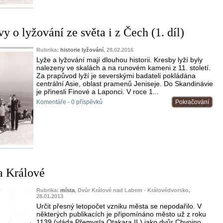
vy o lyžování ze světa i z Čech (1. díl)
Rubrika:
historie lyžování
, 28.02.2016
Lyže a lyžování mají dlouhou historii. Kresby lyží byly
nalezeny ve skalách a na runovém kameni z 11. století.
Za prapůvod lyží je severskými badateli pokládána
centrální Asie, oblast pramenů Jeniseje. Do Skandinávie
je přinesli Finové a Laponci. V roce 1...
Komentáře - 0 příspěvků
Pokračování
a Králové
Rubrika:
místa
, Dvůr Králové nad Labem - Královédvorsko,
28.01.2013
Určit přesný letopočet vzniku města se nepodařilo. V
některých publikacích je připomínáno město už z roku
1139 (vláda Přemysla Otakara II.) jako dvůr Chvojno.