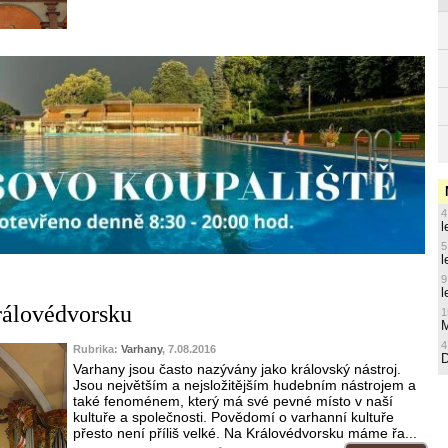
4
l
5
l
9
l
rálovédvorsku
1
M
4
Rubrika:
Varhany
, 7.08.2016
Varhany jsou často nazývány jako královský nástroj.
Jsou největším a nejsložitějším hudebním nástrojem a
také fenoménem, který má své pevné místo v naší
kultuře a společnosti. Povědomí o varhanní kultuře
přesto není příliš velké. Na Královédvorsku máme řa...