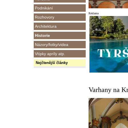
Podnikání
Reklama
Rozhovory
Architektura
Historie
Názory/fotky/videa
Vtípky apríly atp.
Nejčtenější články
Varhany na K