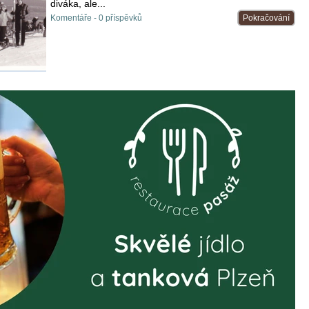
diváka, ale...
Komentáře - 0 příspěvků
Pokračování