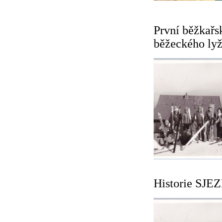
První běžkařs
běžeckého lyžo
Historie SJEZ