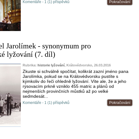
Komentáře - 1 (1) příspěvků
Pokračování
el Jarolímek - synonymum pro
é lyžování (7. díl)
Rubrika:
historie lyžování
, Královédvorsko, 26.03.2016
Zkuste si schválně spočítat, kolikrát zazní jméno pana
Jarolímka, pokud se na Královédvorsku pustíte s
kýmkoliv do řeči ohledně lyžování. Víte ale, že a jeho
rýsovacím prkně vzniklo 455 matric a plánů od
nejmenších provinčních můstků až po velké
sedmdesát...
Komentáře - 1 (1) příspěvků
Pokračování