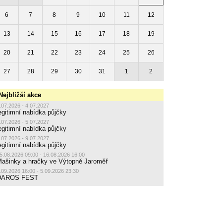
6
7
8
9
10
11
12
13
14
15
16
17
18
19
20
21
22
23
24
25
26
27
28
29
30
31
1
2
Nejbližší akce
.07.2026 - 4.07.2027
egitimní nabídka půjčky
.07.2026 - 5.07.2027
egitimní nabídka půjčky
.07.2026 - 9.07.2027
egitimní nabídka půjčky
5.08.2026 09:00 - 16.08.2026 16:00
ašinky a hračky ve Výtopně Jaroměř
.09.2026 16:00 - 5.09.2026 23:30
DAROS FEST