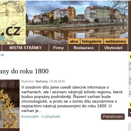
akce
fotogalerie
webkamery
MÍSTNÍ STRÁNKY
Firmy
Restaurace
Ubytování
rie
A
i
hany do roku 1800
V
Rubrika:
Varhany
, 14.08.2016
K
V úvodním dílu jsme uvedli obecné informace o
varhanách, ale i seznam nástrojů tohoto regionu, které
Z
budou popsány podrobněji. Řazení varhan bude
chronologické, a proto se v tomto dílu seznámíme s
nejstaršími nástroji postavenými do roku 1800. U
varhan je...
Komentáře - 0 příspěvků
Pokračování