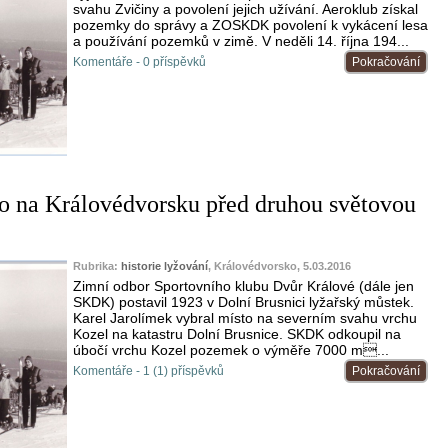
svahu Zvičiny a povolení jejich užívání. Aeroklub získal
pozemky do správy a ZOSKDK povolení k vykácení lesa
a používání pozemků v zimě. V neděli 14. října 194...
Komentáře - 0 příspěvků
Pokračování
lo na Královédvorsku před druhou světovou
Rubrika:
historie lyžování
, Královédvorsko, 5.03.2016
Zimní odbor Sportovního klubu Dvůr Králové (dále jen
SKDK) postavil 1923 v Dolní Brusnici lyžařský můstek.
Karel Jarolímek vybral místo na severním svahu vrchu
Kozel na katastru Dolní Brusnice. SKDK odkoupil na
úbočí vrchu Kozel pozemek o výměře 7000 m...
Komentáře - 1 (1) příspěvků
Pokračování