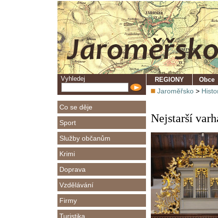
Vyhledej
REGIONY
Obce
Jaroměřsko
>
Histo
Co se děje
Nejstarší var
Sport
Služby občanům
Krimi
Doprava
Vzdělávání
Firmy
Turistika