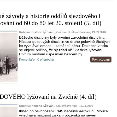
ké závody a historie oddílů sjezdového i
vání od 60 do 80 let 20. století! (5. díl)
Rubrika:
historie lyžování
, Zvičina - Královédvorsko, 19.03.2016
Běžecké discipliny byly prvními závodními disciplínami.
Nástup sjezdových disciplin ve druhé polovině třicátých
let vyvolával emoce u zastánců běhu. Dokonce v tisku
se objevili výčitky, že sjezdaři ničí klasické lyžování.
Prvním místním úspěšným běžcem by...
Komentáře - 0 příspěvků
Pokračování
DOVÉHO lyžovaní na Zvičině (4. díl)
Rubrika:
historie lyžování
, Královédvorsko, 11.03.2016
Ihned po osvobození 1945 náčelník aeroklubu Mouca
vyjednává možnost získání pozemků na severním