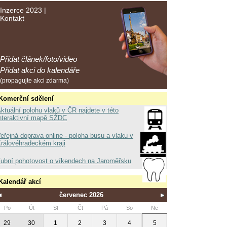
Inzerce 2023
|
Kontakt
Přidat článek/foto/video
Přidat akci do kalendáře
(propagujte akci zdarma)
Komerční sdělení
ktuální polohu vlaků v ČR najdete v této
nteraktivní mapě SŽDC
eřejná doprava online - poloha busu a vlaku v
rálovéhradeckém kraji
ubní pohotovost o víkendech na Jaroměřsku
Kalendář akcí
červenec 2026
Po
Út
St
Čt
Pá
So
Ne
29
30
1
2
3
4
5