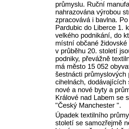
průmyslu. Ruční manufa
nahrazována výrobou st
zpracovává i bavlna. Po 
Pardubic do Liberce 1. 
velkého podnikání, do k
místní občané židovské
v průběhu 20. století j
podniky, převážně textil
má město 15 052 obyvate
šestnácti průmyslových p
cihelnách, dodávajících 
nové a nové byty a prů
Králové nad Labem se st
"Český Manchester ".
Úpadek textilního průmys
století se samozřejmě n