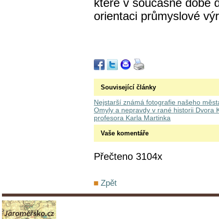
které v současné době d
orientaci průmyslové výr
Související články
Nejstarší známá fotografie našeho měst
Omyly a nepravdy v rané historii Dvora 
profesora Karla Martinka
Vaše komentáře
Přečteno 3104x
Zpět