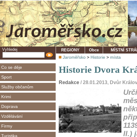
Vyhledej
REGIONY
Obce
MÍSTNÍ STR
Jaroměřsko
>
Historie
>
místa
Historie Dvora Kr
Co se děje
Sport
Redakce
/ 28.01.2013, Dvůr Král
Služby občanům
Urč
Krimi
měs
Doprava
něk
při
Vzdělávání
113
Firmy
II.)
Turistika