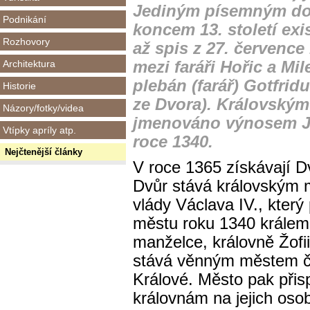
Jediným písemným do
Podnikání
koncem 13. století exi
Rozhovory
až spis z 27. července 
Architektura
mezi faráři Hořic a Mil
plebán (farář) Gotfridu
Historie
ze Dvora). Královský
Názory/fotky/videa
jmenováno výnosem J
Vtípky apríly atp.
roce 1340.
Nejčtenější články
V roce 1365 získávají D
Dvůr stává královským 
vlády Václava IV., který 
městu roku 1340 králem
manželce, královně Žofi
stává věnným městem č
Králové. Město pak při
královnám na jejich osob