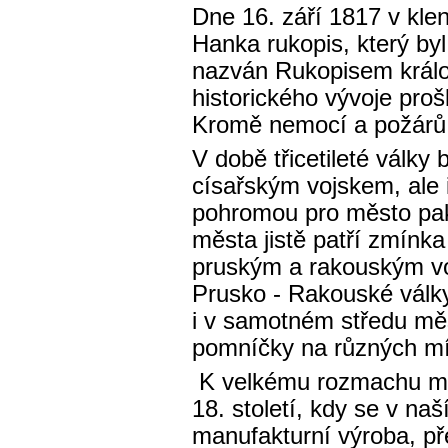
Dne 16. září 1817 v kle
Hanka rukopis, který byl
nazván Rukopisem král
historického vývoje pr
Kromě nemocí a požárů t
V době třicetileté války
císařským vojskem, ale
pohromou pro město pak 
města jistě patří zmínka
pruským a rakouským vo
Prusko - Rakouské války.
i v samotném středu měs
pomníčky na různých mí
K velkému rozmachu mě
18. století, kdy se v naš
manufakturní výroba, př