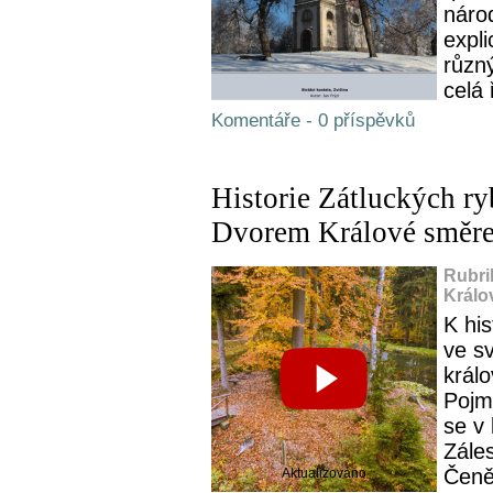
náro
expli
různ
celá 
Komentáře - 0 příspěvků
Historie Zátluckých ryb
Dvorem Králové směre
Rubri
Králo
K his
ve s
král
Pojm
se v
Zále
Čeně
Aktualizováno