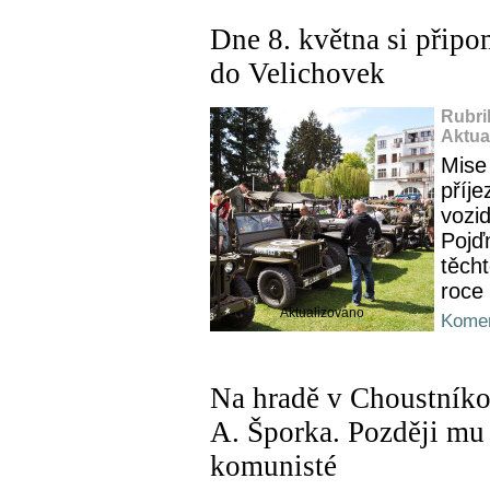
Dne 8. května si přip
do Velichovek
Rubri
Aktua
Mise 
příj
vozi
Pojďm
těcht
roce
Aktualizováno
Komen
Na hradě v Choustníkov
A. Šporka. Později mu 
komunisté