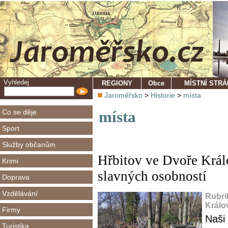
Vyhledej
REGIONY
Obce
MÍSTNÍ STR
Jaroměřsko
>
Historie
>
místa
Co se děje
místa
Sport
Služby občanům
Hřbitov ve Dvoře Krá
Krimi
slavných osobností
Doprava
Vzdělávání
Rubri
Králo
Firmy
Naši 
Turistika