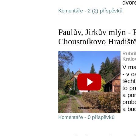
dvor
Komentáře - 2 (2) příspěvků
Paulův, Jirkův mlýn - 
Choustníkovo Hradišt
Rubri
Králo
V ma
- v 
těch
to p
a po
probo
a bud
Aktualizováno
Komentáře - 0 příspěvků