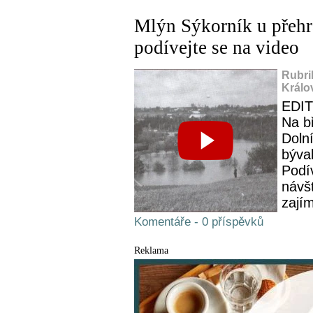
Mlýn Sýkorník u přehr
podívejte se na video
Rubri
Králo
EDIT
Na b
Doln
býva
Podí
návšt
zajím
Komentáře - 0 příspěvků
Reklama