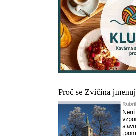
Proč se Zvičina jmenuj
Rubri
Není
vzpo
slavn
„pomí