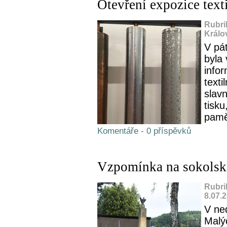
Otevření expozice text
Rubri
Králo
V pá
byla 
infor
texti
slavn
tisku
pamět
Komentáře - 0 příspěvků
Vzpomínka na sokolské
Rubri
8.07.
V ned
Malý