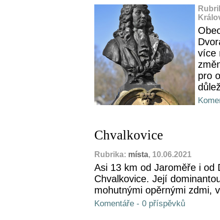
Rubri
Králo
Obec
Dvor
více 
změny
pro o
důlež
Komen
Chvalkovice
Rubrika:
místa
, 10.06.2021
Asi 13 km od Jaroměře i od 
Chvalkovice. Její dominantou 
mohutnými opěrnými zdmi, vy
Komentáře - 0 příspěvků