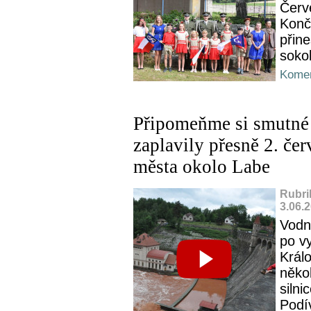
Červ
Konči
přine
sokol
Komen
Připomeňme si smutné 
zaplavily přesně 2. če
města okolo Labe
Rubri
3.06.
Vodní
po v
Králo
něko
silnic
Podív