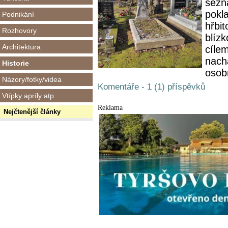
sezn
pokla
Podnikání
hřbit
Rozhovory
blízk
Architektura
cíle
nach
Historie
osobn
Názory/fotky/videa
Komentáře - 1 (1) příspěvků
Vtípky apríly atp.
Reklama
Nejčtenější články