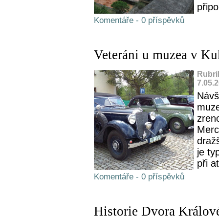
přip
Komentáře - 0 příspěvků
Veteráni u muzea v Ku
Rubri
7.05.
Návš
muze
zren
Merc
draž
je ty
při a
Komentáře - 0 příspěvků
Historie Dvora Králov