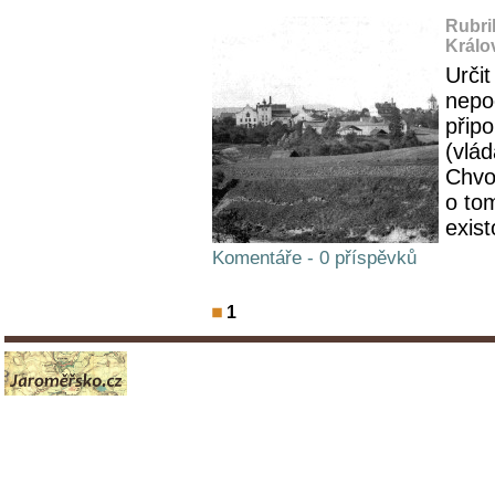
Rubri
Králo
Urči
nepod
přip
(vlád
Chvo
o to
exist
Komentáře - 0 příspěvků
1