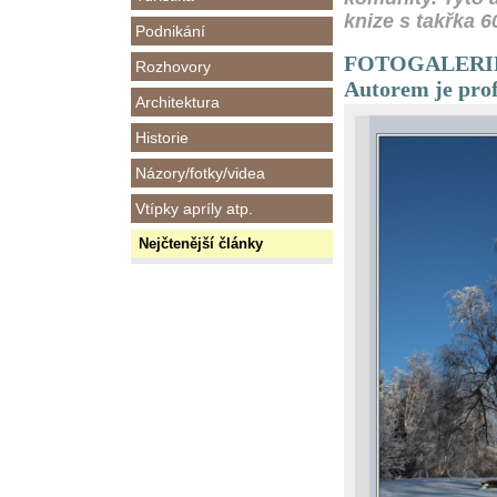
knize s takřka 6
Podnikání
FOTOGALERIE - 
Rozhovory
Autorem je pro
Architektura
Historie
Názory/fotky/videa
Vtípky apríly atp.
Nejčtenější články