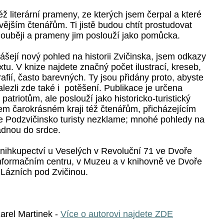
ž literární prameny, ze kterých jsem čerpal a které
vějším čtenářům. Ti jistě budou chtít prostudovat
louběji a prameny jim poslouží jako pomůcka.
inášejí nový pohled na historii Zvičinska, jsem odkazy
extu. V knize najdete značný počet ilustrací, kreseb,
afií, často barevných. Ty jsou přidány proto, abyste
ezli zde také i potěšení. Publikace je určena
atriotům, ale poslouží jako historicko-turistický
m čarokrásném kraji též čtenářům, přicházejícím
že Podzvičinsko turisty nezklame; mnohé pohledy na
adnou do srdce.
knihkupectví u Veselých v Revoluční 71 ve Dvoře
informačním centru, v Muzeu a v knihovně ve Dvoře
 Lázních pod Zvičinou.
arel Martinek -
Více o autorovi najdete ZDE