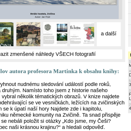
a další
azit zmenšené náhledy VŠECH fotografií
1
M
slov autora profesora Martinka k obsahu knihy:
4
5
vyhnout nudnému sledování událostí podle roků,
3
a druhým. Namísto toho jsem z historie našeho
1
vybral několik tématických obrazů. V knize najdete
L
odehrávající se ve vesničkách, ležících na zvičinských
2
ch se k úpatí naší hory Najdete zde i kapitolu,
4
ániku německé komunity na Zvičině. Ta snad přispěje
se nebáli položit si otázky „Kdo jsme, my Češi?
bec naši krásnou krajinu?“ a hledali odpověď.