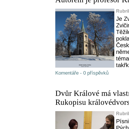
Rubri
Je Z
Zvič
Těžil
pokla
Česk
něme
témat
takřk
Komentáře - 0 příspěvků
Dvůr Králové má vlast
Rukopisu královédvor
Rubri
Písni
Pých