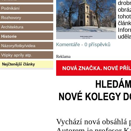
drob
Podnikání
obráz
tohot
Rozhovory
člán
Architektura
Infor
uděla
Historie
Komentáře - 0 příspěvků
Názory/fotky/videa
Vtípky apríly atp.
Reklama
Nejčtenější články
Vychází nová obsáhlá p
Autorem je profesor K