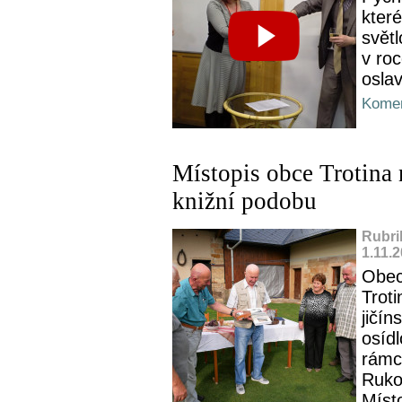
kter
svět
v ro
oslav
Komen
Místopis obce Trotina
knižní podobu
Rubri
1.11.
Obec
Trot
jičín
osídl
rámci
Ruko
Místo