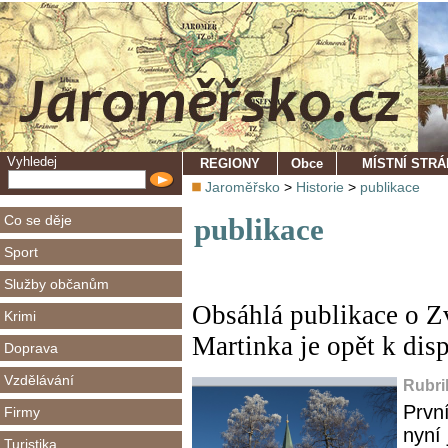
Vyhledej
REGIONY
Obce
MÍSTNÍ STR
Jaroměřsko
>
Historie
>
publikace
Co se děje
publikace
Sport
Služby občanům
Obsáhlá publikace o Zv
Krimi
Martinka je opět k dis
Doprava
Vzdělávání
Rubri
Prvn
Firmy
nyní 
Turistika