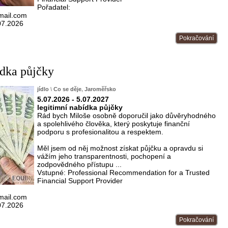
Pořadatel:
gmail.com
07.2026
Pokračování
ídka půjčky
jídlo
\
Co se děje
,
Jaroměřsko
5.07.2026 - 5.07.2027
legitimní nabídka půjčky
Rád bych Miloše osobně doporučil jako důvěryhodného
a spolehlivého člověka, který poskytuje finanční
podporu s profesionalitou a respektem.
Měl jsem od něj možnost získat půjčku a opravdu si
vážím jeho transparentnosti, pochopení a
zodpovědného přístupu ...
Vstupné: Professional Recommendation for a Trusted
Financial Support Provider
gmail.com
07.2026
Pokračování