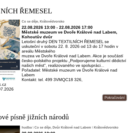
LNÍCH ŘEMESEL
Co se děje
,
Královédvorsko
22.08.2026 13:00 - 22.08.2026 17:00
Městské muzeum ve Dvoře Králové nad Labem,
Kohoutův dvůr
Letošní druhý DEN TEXTILNÍCH ŘEMESEL se
uskuteční v sobotu 22. 8. 2026 od 13 do 17 hodin v
areálu Městského
muzea ve Dvoře Králové nad Labem. Akce je součástí
česko-polského projektu „Podporujeme kulturní dědictví
našich měst“, realizovaného ve spolupráci...
Pořadatel: Městské muzeum ve Dvoře Králové nad
Labem
Kontakt: tel. 499 3VMQC18 326,
.cz
07.2026
Pokračování
vé písně jižních národů
hudba
\
Co se děje
,
Dvůr Králové nad Labem
\
Královédvorsko