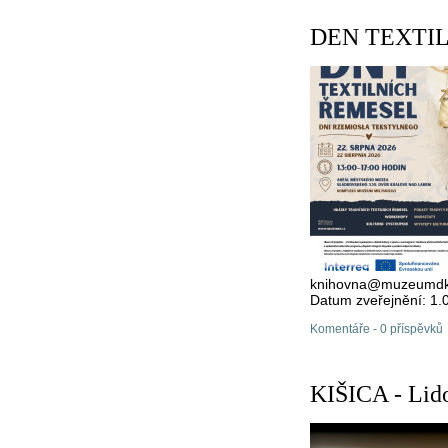
DEN TEXTI
knihovna@muzeumdk
Datum zveřejnění: 1.
Komentáře - 0 příspěvků
KIŠICA - Lido