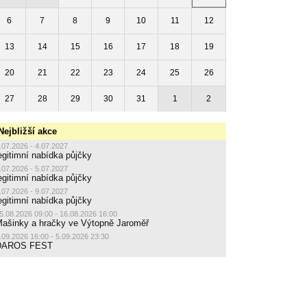
6
7
8
9
10
11
12
13
14
15
16
17
18
19
20
21
22
23
24
25
26
27
28
29
30
31
1
2
Nejbližší akce
.07.2026 - 4.07.2027
egitimní nabídka půjčky
.07.2026 - 5.07.2027
egitimní nabídka půjčky
.07.2026 - 9.07.2027
egitimní nabídka půjčky
5.08.2026 09:00 - 16.08.2026 16:00
ašinky a hračky ve Výtopně Jaroměř
.09.2026 16:00 - 5.09.2026 23:30
DAROS FEST