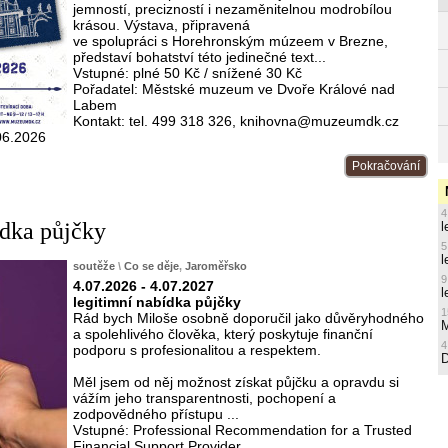
jemností, precizností i nezaměnitelnou modrobílou
krásou. Výstava, připravená
ve spolupráci s Horehronským múzeem v Brezne,
představí bohatství této jedinečné text...
Vstupné: plné 50 Kč / snížené 30 Kč
Pořadatel: Městské muzeum ve Dvoře Králové nad
Labem
Kontakt: tel. 499 318 326, knihovna@muzeumdk.cz
06.2026
Pokračování
4
ídka půjčky
l
5
l
soutěže
\
Co se děje
,
Jaroměřsko
9
4.07.2026 - 4.07.2027
l
legitimní nabídka půjčky
1
Rád bych Miloše osobně doporučil jako důvěryhodného
M
a spolehlivého člověka, který poskytuje finanční
4
podporu s profesionalitou a respektem.
Měl jsem od něj možnost získat půjčku a opravdu si
vážím jeho transparentnosti, pochopení a
zodpovědného přístupu ...
Vstupné: Professional Recommendation for a Trusted
Financial Support Provider