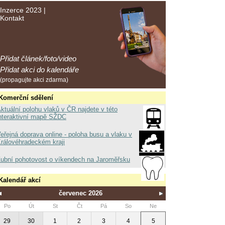
Inzerce 2023
|
Kontakt
Přidat článek/foto/video
Přidat akci do kalendáře
(propagujte akci zdarma)
Komerční sdělení
ktuální polohu vlaků v ČR najdete v této
nteraktivní mapě SŽDC
eřejná doprava online - poloha busu a vlaku v
rálovéhradeckém kraji
ubní pohotovost o víkendech na Jaroměřsku
Kalendář akcí
červenec 2026
Po
Út
St
Čt
Pá
So
Ne
29
30
1
2
3
4
5