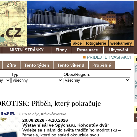
akce
fotogalerie
webkamery
MÍSTNÍ STRÁNKY
Firmy
Restaurace
Ubytování
PŘIDEJTE I VAŠÍ AKCI
Zítra
Tento týden
Tento víkend
Proběhlé
A
i
Typ:
Obec/Region:
V
K
Z
ROTISK: Příběh, který pokračuje
Co se děje
,
Královédvorsko
20.06.2026 - 4.10.2026
Výstavní sál ve Špýcharu, Kohoutův dvůr
Vydejte se s námi do světa tradičního modrotisku –
řemesla, které po staletí okouzluje svou