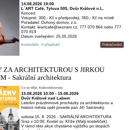
14.08.2026 19:00
L´ART Café, Tylova 505, Dvůr Králové n.L.
Koncert
Vstupné: 300,- Kč v předprodeji, 350,- Kč na místě
Pořadatel: Duhový domov, z.ú.
Kontakt: leartcafe@seznam.cz, 777 070 864 nebo 777
070 819
Datum zveřejnění: 25.05.2026
Komentáře - 0 příspěvků
Pokračování
 ZA ARCHITEKTUROU S JIRKOU
 Sakrální architektura
Co se děje
,
Královédvorsko
15.08.2026 10:00 - 15.08.2026
Dvůr Králové nad Labem
Letošní prázdninové procházky za architekturou a
historií města opět povede pan Jiří Satránský.
sobota 15. 8. 2026 - SAKRÁLNÍ ARCHITEKTURA
Sraz v 10:00, Kostel sv. Kříže (Malý kostelíček)
V rámci této akce chystáme vyjížďku po stopách