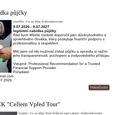
ídka půjčky
soutěže
\
Co se děje
,
Královédvorsko
9.07.2026 - 9.07.2027
legitimní nabídka půjčky
Rád bych Miloše osobně doporučil jako důvěryhodného a
spolehlivého člověka, který poskytuje finanční podporu s
profesionalitou a respektem.
Měl jsem od něj možnost získat půjčku a opravdu si vážím
jeho transparentnosti, pochopení a zodpovědného přístupu
...
Vstupné: Professional Recommendation for a Trusted
Financial Support Provider
Pořadatel:
gmail.com
07.2026
Pokračování
 "Cellem Vpřed Tour"
hudba
\
Co se děje
,
Dvůr Králové nad Labem
\
Královédvorsko