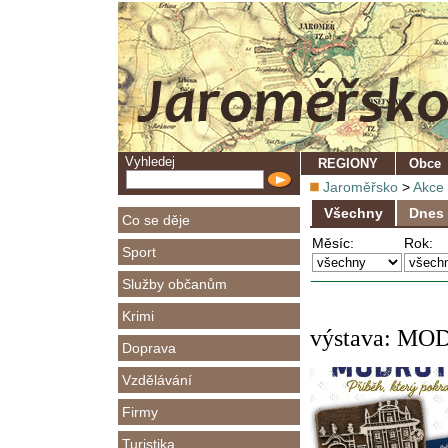
Vyhledej
REGIONY
Obce
Jaroměřsko
>
Akce
Všechny
Dnes
Co se děje
Měsíc:
Rok:
Sport
Služby občanům
Krimi
výstava: MOD
Doprava
Vzdělávání
Firmy
Turistika