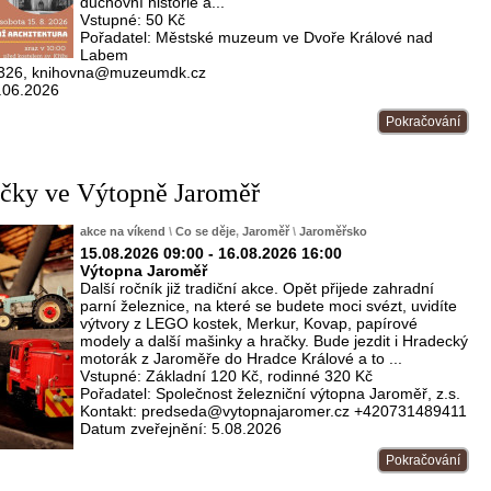
duchovní historie a...
Vstupné: 50 Kč
Pořadatel: Městské muzeum ve Dvoře Králové nad
Labem
18 326, knihovna@muzeumdk.cz
.06.2026
Pokračování
ačky ve Výtopně Jaroměř
akce na víkend
\
Co se děje
,
Jaroměř
\
Jaroměřsko
15.08.2026 09:00 - 16.08.2026 16:00
Výtopna Jaroměř
Další ročník již tradiční akce. Opět přijede zahradní
parní železnice, na které se budete moci svézt, uvidíte
výtvory z LEGO kostek, Merkur, Kovap, papírové
modely a další mašinky a hračky. Bude jezdit i Hradecký
motorák z Jaroměře do Hradce Králové a to ...
Vstupné: Základní 120 Kč, rodinné 320 Kč
Pořadatel: Společnost železniční výtopna Jaroměř, z.s.
Kontakt: predseda@vytopnajaromer.cz +420731489411
Datum zveřejnění: 5.08.2026
Pokračování