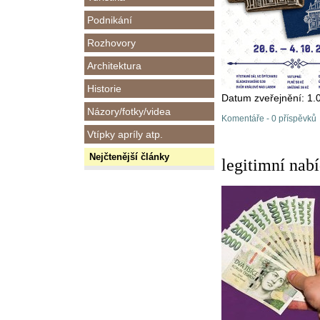
Podnikání
Rozhovory
Architektura
Historie
Datum zveřejnění: 1.
Názory/fotky/videa
Komentáře - 0 příspěvků
Vtípky apríly atp.
Nejčtenější články
legitimní nab