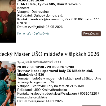
28.08.2026 18:00
L´ART Café, Tylova 505, Dvůr Králové n.L.
Koncert
Vstupné: Dobrovolné
Pořadatel: Duhový domov, z.ú.
Kontakt: leartcafe@seznam.cz, 777 070 864 nebo 777
070 819
Datum zveřejnění: 25.05.2026
Komentáře - 0 příspěvků
Pokračování
adecký Master UŠO mládeže v šipkách 2026
Sport
,
KRÁLOVÉHRADECKÝ KRAJ
29.08.2026 13:30 - 29.08.2026 17:00
Trutnov kiosek sportovní haly ZŠ Mládežnická,
Mládežnická 536
Turnaje mládeže v moderních šipkách pod záštitou Unie
šipkových organizací ČR
Vstupné: Startovné i hry na terčích ZDARMA
Pořadatel: UŠO Královéhradecko
Kontakt: kralovehradeckykraj@sipky.org / 603104220 /
www.sipky.org/khk-s
Datum zveřejnění: 14.01.2026