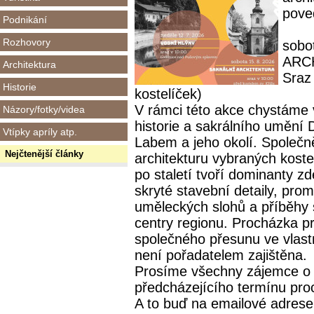
pove
Podnikání
Rozhovory
sobo
ARC
Architektura
Sraz 
Historie
kostelíček)
V rámci této akce chystáme 
Názory/fotky/videa
historie a sakrálního umění
Vtípky apríly atp.
Labem a jeho okolí. Spole
Nejčtenější články
architekturu vybraných koste
po staletí tvoří dominanty z
skryté stavební detaily, pro
uměleckých slohů a příběhy 
centry regionu. Procházka p
společného přesunu ve vlas
není pořadatelem zajištěna.
Prosíme všechny zájemce o r
předcházejícího termínu pro
A to buď na emailové adre