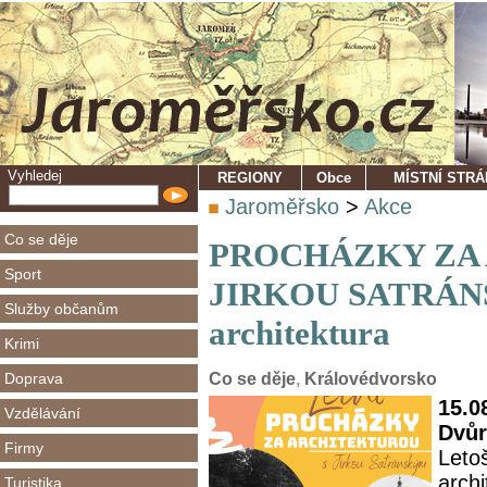
Vyhledej
REGIONY
Obce
MÍSTNÍ STR
Jaroměřsko
>
Akce
Co se děje
PROCHÁZKY ZA
Sport
JIRKOU SATRÁNS
Služby občanům
architektura
Krimi
Doprava
Co se děje
,
Královédvorsko
15.0
Vzdělávání
Dvůr
Firmy
Leto
archi
Turistika