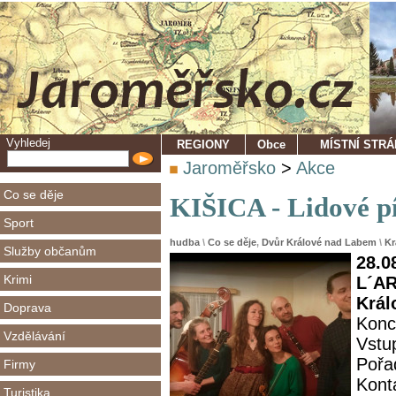
Vyhledej
REGIONY
Obce
MÍSTNÍ STR
Jaroměřsko
>
Akce
Co se děje
KIŠICA - Lidové pí
Sport
hudba
\
Co se děje
,
Dvůr Králové nad Labem
\
Kr
Služby občanům
28.0
Krimi
L´AR
Král
Doprava
Konc
Vzdělávání
Vstu
Pořa
Firmy
Kont
Turistika