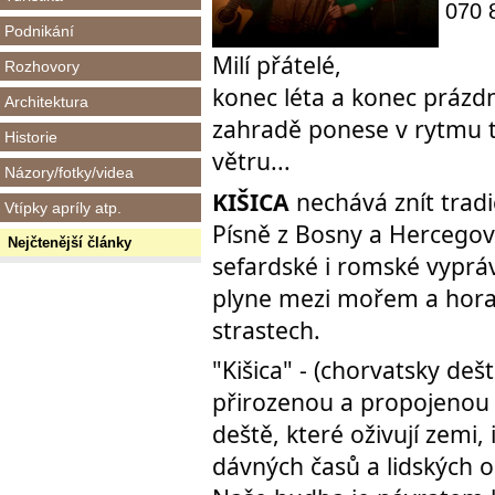
070 
Podnikání
Milí přátelé,
Rozhovory
konec léta a konec prázdn
Architektura
zahradě ponese v rytmu t
Historie
větru...
Názory/fotky/videa
KIŠICA
nechává znít tradi
Vtípky apríly atp.
Písně z Bosny a Hercegov
Nejčtenější články
sefardské i romské vyprávě
plyne mezi mořem a horam
strastech.
"Kišica" - (chorvatsky deš
přirozenou a propojenou 
deště, které oživují zemi, 
dávných časů a lidských 