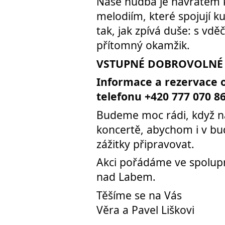
Naše hudba je návratem 
melodiím, které spojují ku
tak, jak zpívá duše: s vdě
přítomný okamžik.
VSTUPNÉ DOBROVOLNÉ
Informace a rezervace 
telefonu +420 777 070 8
Budeme moc rádi, když ná
koncertě, abychom i v bu
zážitky připravovat.
Akci pořádáme ve spolup
nad Labem.
Těšíme se na Vás
Věra a Pavel Liškovi