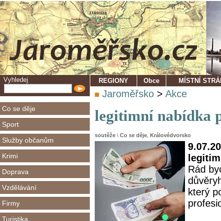
Vyhledej
REGIONY
Obce
MÍSTNÍ STR
Jaroměřsko
>
Akce
Co se děje
legitimní nabídka 
Sport
soutěže
\
Co se děje
,
Královédvorsko
Služby občanům
9.07.20
Krimi
legiti
Rád byc
Doprava
důvěryh
Vzdělávání
který p
profesi
Firmy
Turistika