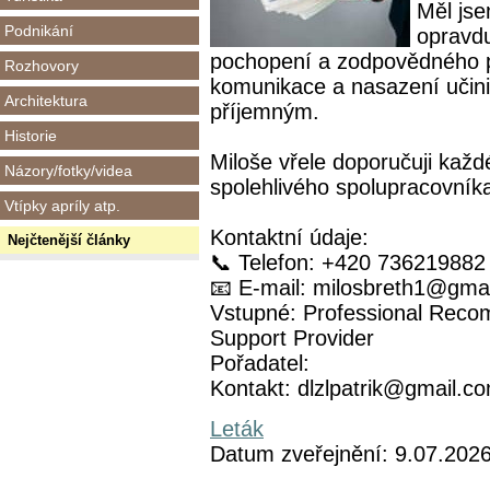
Měl jse
Podnikání
opravdu
pochopení a zodpovědného p
Rozhovory
komunikace a nasazení učini
Architektura
příjemným.
Historie
Miloše vřele doporučuji kaž
Názory/fotky/videa
spolehlivého spolupracovník
Vtípky apríly atp.
Kontaktní údaje:
Nejčtenější články
📞 Telefon: +420 736219882
📧 E-mail: milosbreth1@gma
Vstupné: Professional Recom
Support Provider
Pořadatel:
Kontakt: dlzlpatrik@gmail.c
Leták
Datum zveřejnění: 9.07.202