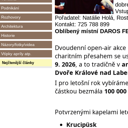
dobré
Podnikání
Vstu
Pořadatel: Natálie Holá, Rost
Rozhovory
Kontakt: 725 788 899
Architektura
Oblíbený místní DAROS FES
Historie
Názory/fotky/videa
Dvoudenní open-air akce
Vtípky apríly atp.
charitním přesahem se us
9. 2026
, a to tradičně v
a
Nejčtenější články
Dvoře Králové nad Lab
I pro letošní rok vybírám
částkou bezmála
100 000
Potvrzenými kapelami let
Krucipüsk