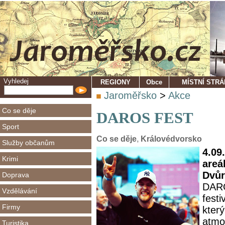
Vyhledej
REGIONY
Obce
MÍSTNÍ STR
Jaroměřsko
>
Akce
Co se děje
DAROS FEST
Sport
Co se děje
,
Královédvorsko
Služby občanům
4.09
Krimi
areá
Dvůr
Doprava
DARO
Vzdělávání
fest
Firmy
kter
atmos
Turistika