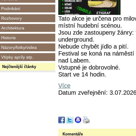
Podnikání
Tato akce je určena pro milo
Rozhovory
místní hudební scénou.
Architektura
Jsou zde zastoupeny žánry: fo
Historie
underground.
Nebude chybět jídlo a pití.
Názory/fotky/videa
Festival se koná na náměstí
Vtípky apríly atp.
nad Labem.
Vstupné je dobrovolné.
Nejčtenější články
Start ve 14 hodin.
Více
Datum zveřejnění: 3.07.202
Komentáře