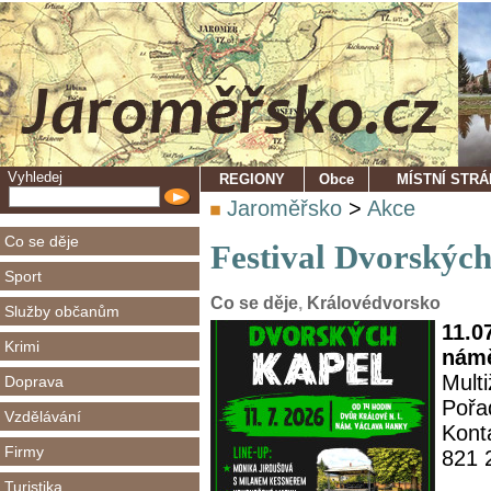
Vyhledej
REGIONY
Obce
MÍSTNÍ STR
Jaroměřsko
>
Akce
Co se děje
Festival Dvorskýc
Sport
Co se děje
,
Královédvorsko
Služby občanům
11.0
Krimi
námě
Multi
Doprava
Pořa
Vzdělávání
Kont
Firmy
821 
Turistika