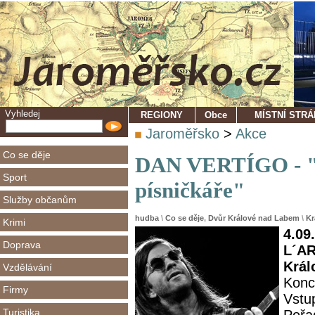
Vyhledej
REGIONY
Obce
MÍSTNÍ STR
Jaroměřsko
>
Akce
Co se děje
DAN VERTÍGO - "K
Sport
písničkáře"
Služby občanům
hudba
\
Co se děje
,
Dvůr Králové nad Labem
\
Kr
Krimi
4.09
Doprava
L´AR
Král
Vzdělávání
Konc
Firmy
Vstu
Turistika