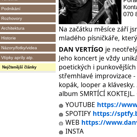
Pořa
Kont
Podnikání
070 
Rozhovory
Na začátku měsíce září jsm
Architektura
mladého písničkáře, kter
Historie
DAN VERTÍGO
je neotřelý
Názory/fotky/videa
Jeho koncert je vždy unik
Vtípky apríly atp.
poetických i punkovějšíc
Nejčtenější články
střemhlavé improvizace -
kopák, looper a klávesky.
album SMRTÍCÍ KOKTEJL.
YOUTUBE
https://ww
SPOTIFY
https://sptfy
WEB
https://www.danv
INSTA