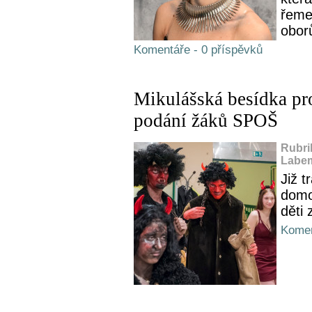
řeme
obor
Komentáře - 0 příspěvků
Mikulášská besídka pr
podání žáků SPOŠ
Rubri
Labem
Již t
domo
děti 
Komen