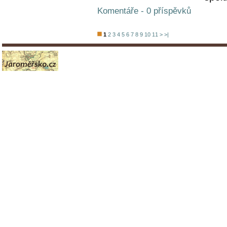
Komentáře - 0 příspěvků
1
2
3
4
5
6
7
8
9
10
11
>
>|