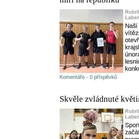
Rubri
Labem
Naši 
vítěz
otev
krajs
února
lesn
konk
Komentáře - 0 příspěvků
Skvěle zvládnuté květ
Rubri
Labem
Spor
začát