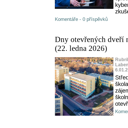
kybe
zkuše
Komentáře - 0 příspěvků
Dny otevřených dveří
(22. ledna 2026)
Rubri
Labem
6.01.
Stře
škol
záje
škol
otev
Aktualizováno
Komen