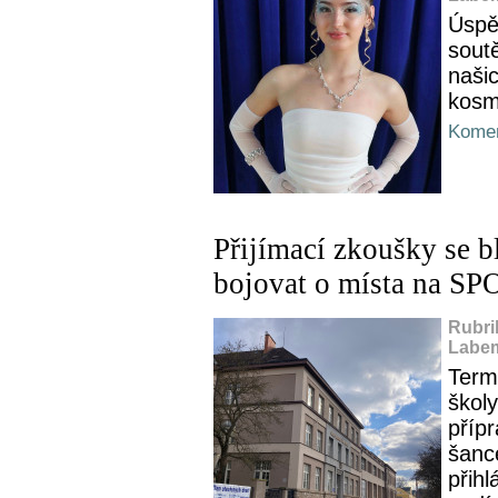
Úspěš
sout
naši
kosme
Komen
Přijímací zkoušky se b
bojovat o místa na SP
Rubri
Labem
Term
školy
přípr
šance
přih