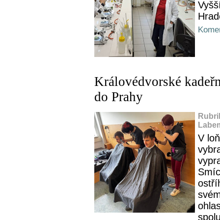
Vyšš
Hrad
Komen
Královédvorské kadeřni
do Prahy
Rubri
Labem
V lo
vybr
vypra
Smíc
ostří
svém 
ohlas
spolu