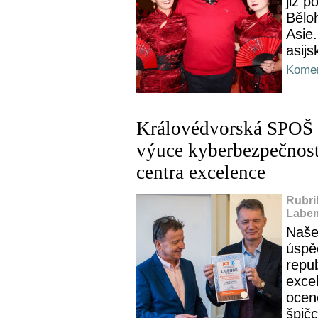
již 
Běloh
Asie.
asijs
Komen
Královédvorská SPOŠ p
výuce kyberbezpečnosti
centra excelence
Rubri
Labem
Naše
úspě
repub
exce
oceně
špič