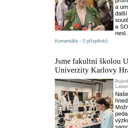
promě
a um
další
sout
a SO
nesl.
Komentáře - 0 příspěvků
Jsme fakultní školou U
Univerzity Karlovy Hr
Rubri
Labem
Naše 
hned
Možn
peda
výzk
samo