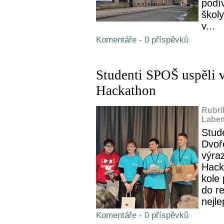
podív
školy
v...
Komentáře - 0 příspěvků
Studenti SPOŠ uspěli v
Hackathon
Rubri
Labem
Stud
Dvoř
výra
Hack
kole
do re
nejle
Komentáře - 0 příspěvků