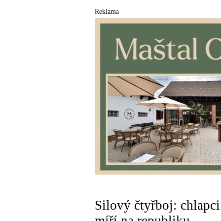
Reklama
Silový čtyřboj: chlapci
míří na republiku