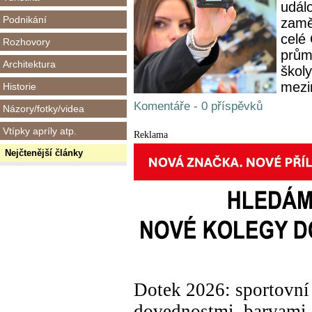
udál
Podnikání
zamě
celé
Rozhovory
prům
Architektura
školy
mezi
Historie
Komentáře - 0 příspěvků
Názory/fotky/videa
Vtípky apríly atp.
Reklama
Nejčtenější články
Dotek 2026: sportovní 
dovednostmi, barvami i