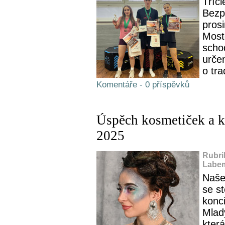
Tříč
Bezp
prosi
Most
schod
určen
o tra
Komentáře - 0 příspěvků
Úspěch kosmetiček a ka
2025
Rubri
Labem
Naše
se st
konci
Mlad
která