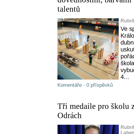
talentů
Rubri
Ve s
Král
dubn
usku
pořá
škola
vybud
4...
Komentáře - 0 příspěvků
Tři medaile pro školu 
Odrách
Rubri
Labem