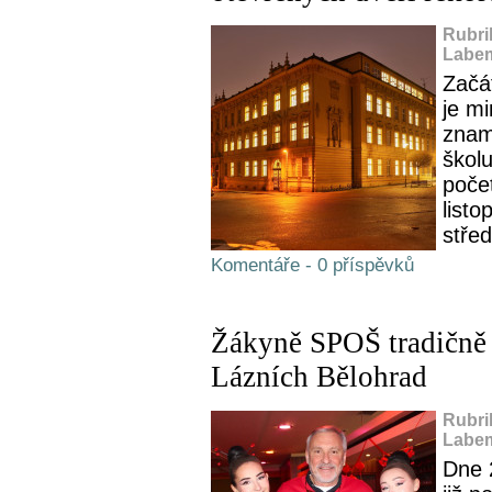
Rubri
Labem
Začá
je mi
znam
školu
poče
list
střed
Komentáře - 0 příspěvků
Žákyně SPOŠ tradičně
Lázních Bělohrad
Rubri
Labem
Dne 