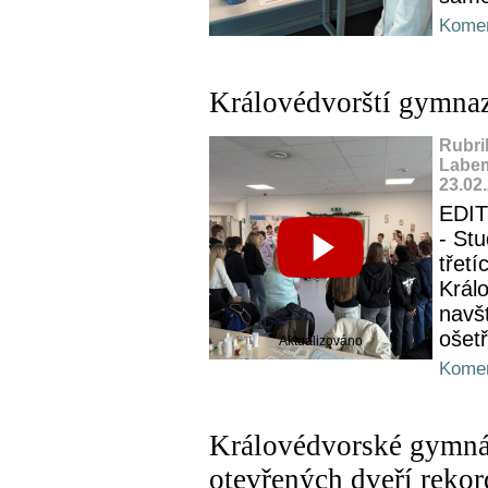
Komen
Královédvorští gymna
Rubri
Labem
23.02
EDI
- St
třet
Král
navš
ošet
Aktualizováno
Komen
Královédvorské gymnáz
otevřených dveří rekor