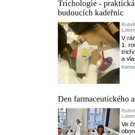
Trichologie - praktic
budoucích kadeřnic
Rubri
Labem
V rá
1. r
tric
a vla
Komen
Den farmaceutického a
Rubri
Labem
Ve čt
obor