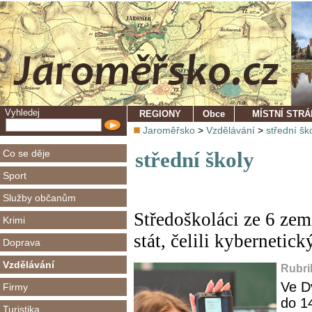
Vyhledej
REGIONY
Obce
MÍSTNÍ STR
Jaroměřsko
>
Vzdělávání
>
střední šk
Co se děje
střední školy
Sport
Služby občanům
Středoškoláci ze 6 zem
Krimi
stát, čelili kyberneti
Doprava
Vzdělávání
Rubri
Ve D
Firmy
do 1
Turistika