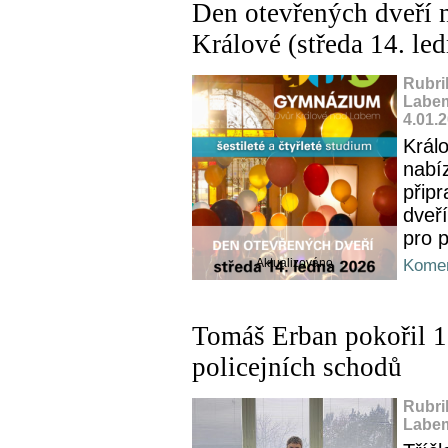
Den otevřených dveří 
Králové (středa 14. le
Rubri
Labem
4.01.
Král
nabíz
přip
dveř
pro p
Aktualizováno
Komen
Tomáš Erban pokořil 10
policejních schodů
Rubri
Labem