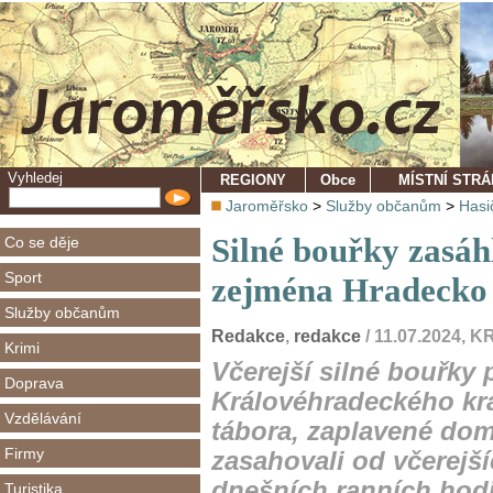
Vyhledej
REGIONY
Obce
MÍSTNÍ STR
Jaroměřsko
>
Služby občanům
>
Hasi
Silné bouřky zasáh
Co se děje
Sport
zejména Hradecko
Služby občanům
Redakce
,
redakce
/ 11.07.2024
Krimi
Včerejší silné bouřky 
Doprava
Královéhradeckého kraj
Vzdělávání
tábora, zaplavené dom
Firmy
zasahovali od včerejš
dnešních ranních hod
Turistika