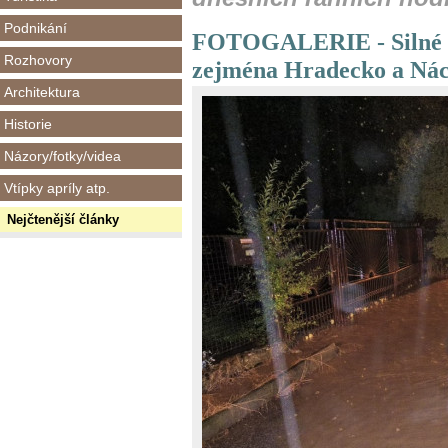
Podnikání
FOTOGALERIE - Silné bo
Rozhovory
zejména Hradecko a Ná
Architektura
Historie
Názory/fotky/videa
Vtípky apríly atp.
Nejčtenější články