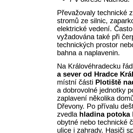
Převažovaly technické 
stromů ze silnic, zapar
elektrické vedení. Čast
vyžadována také při čer
technických prostor neb
bahna a naplavenin.
Na Královéhradecku řád
a sever od Hradce Krá
místní části
Plotiště n
a dobrovolné jednotky 
zaplavení několika domů
Dřevony. Po přívalu dešt
zvedla
hladina potoka
obytné nebo technické č
ulice i zahrady. Hasiči 