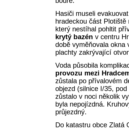
bouře.
Hasiči museli evakuovat
hradeckou část Plotiště
který nestíhal pohltit př
krytý bazén
v centru Hr
době vyměňovala okna v 
plachty zakrývající otvo
Voda působila komplika
provozu mezi Hradcem
zůstala po přívalovém d
objezd (silnice I/35, pod
zůstalo v noci několik v
byla nepojízdná. Kruhový
průjezdný.
Do katastru obce Zlatá 