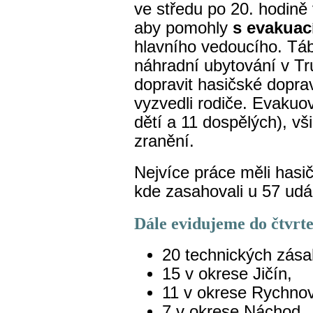
ve středu po 20. hodině 
aby pomohly
s evakuac
hlavního vedoucího. Tá
náhradní ubytování v T
dopravit hasičské doprav
vyzvedli rodiče. Evakuov
dětí a 11 dospělých), vš
zranění.
Nejvíce práce měli hasi
kde zasahovali u 57 udá
Dále evidujeme do čtvrte
20 technických zása
15 v okrese Jičín,
11 v okrese Rychn
7 v okrese Náchod.