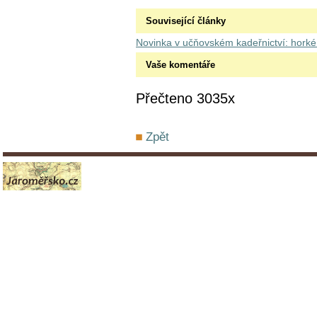
Související články
Novinka v učňovském kadeřnictví: horké
Vaše komentáře
Přečteno 3035x
Zpět