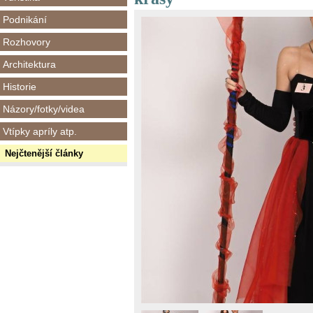
Podnikání
Rozhovory
Architektura
Historie
Názory/fotky/videa
Vtípky apríly atp.
Nejčtenější články