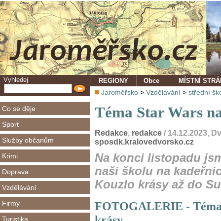
Vyhledej
REGIONY
Obce
MÍSTNÍ STR
Jaroměřsko
>
Vzdělávání
>
střední šk
Téma Star Wars na
Co se děje
Sport
Redakce
,
redakce
/ 14.12.2023, D
Služby občanům
sposdk.kralovedvorsko.cz
Na konci listopadu js
Krimi
naši školu na kadeřni
Doprava
Kouzlo krásy až do Su
Vzdělávání
Firmy
FOTOGALERIE - Téma St
krásy
Turistika