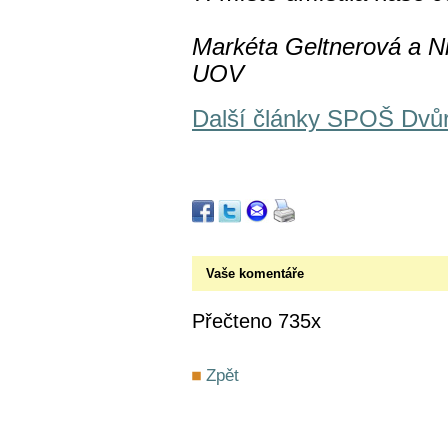
Markéta Geltnerová a N
UOV
Další články SPOŠ Dvů
Vaše komentáře
Přečteno 735x
Zpět