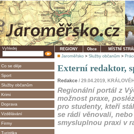
Vyhledej
REGIONY
Obce
MÍSTNÍ STR
Jaroměřsko
>
Služby občanům
>
Prác
Externí redaktor, 
Co se děje
Sport
Redakce
/ 29.04.2019, KRÁLO
Služby občanům
Regionální portál z V
Krimi
možnost praxe, posléze
Doprava
pro studenty, kteří stá
se rádi věnovali, nebo
Vzdělávání
smysluplnou praxi v r
Firmy
Turistika