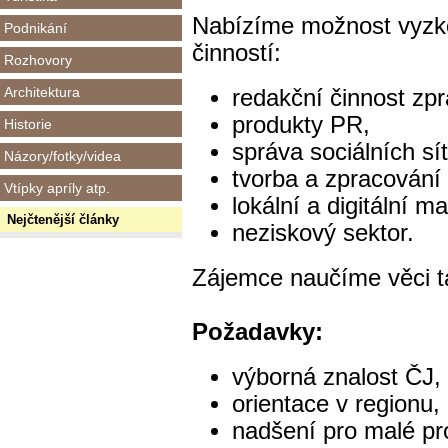
Nabízíme možnost vyzkou
Podnikání
činností:
Rozhovory
Architektura
redakční činnost zp
produkty PR,
Historie
správa sociálních sí
Názory/fotky/videa
tvorba a zpracování 
Vtípky apríly atp.
lokální a digitální m
Nejčtenější články
neziskový sektor.
Zájemce naučíme věci tak
Požadavky:
výborná znalost ČJ,
orientace v regionu,
nadšení pro malé pr