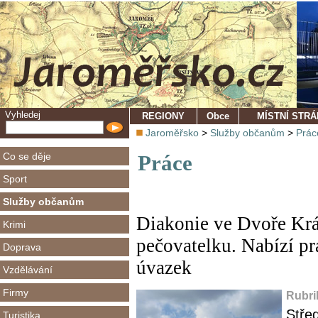
Vyhledej
REGIONY
Obce
MÍSTNÍ STR
Jaroměřsko
>
Služby občanům
>
Prác
Co se děje
Práce
Sport
Služby občanům
Diakonie ve Dvoře Krá
Krimi
pečovatelku. Nabízí pr
Doprava
úvazek
Vzdělávání
Firmy
Rubri
Stře
Turistika