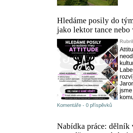
Hledáme posily do tým
jako lektor tance neb
Rubri
Attit
neod
kult
Labe
rozví
Jaro
jsme
komun
Komentáře - 0 příspěvků
Nabídka práce: dělník 