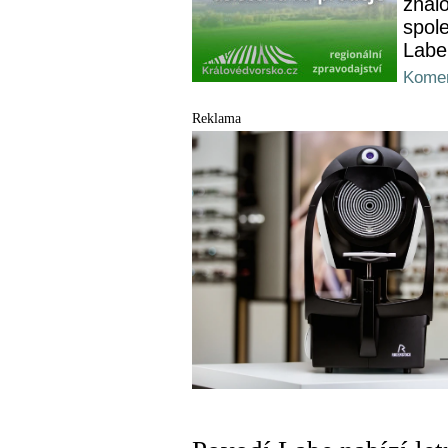
znalo
spol
Labe
Komen
Reklama