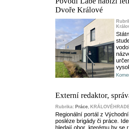
Povodí Labe nabízí let
Dvoře Králové
Rubri
Králo
Státn
stud
vodo
názv
urče
vyso
Aktualizováno
Komen
Externí redaktor, sprá
Rubrika:
Práce
, KRÁLOVÉHRADEC
Regionální portál z Východn
posléze brigády či práce. Ideá
hledají obor, kterému by se r