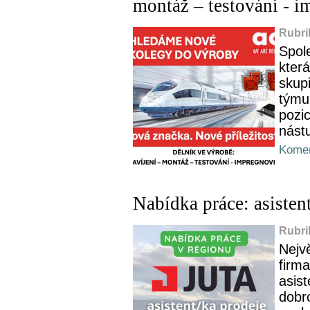
montáž – testování - 
Rubri
Spol
kter
skup
týmu
pozi
nást
Komen
Nabídka práce: asisten
Rubri
Nejv
firm
asist
dobro