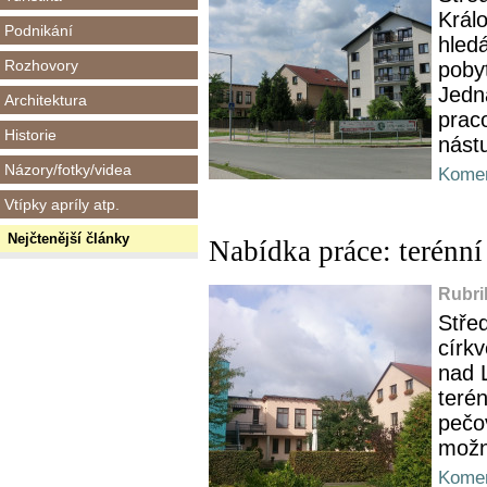
Král
Podnikání
hled
Rozhovory
poby
Jedn
Architektura
prac
Historie
nást
Názory/fotky/videa
Komen
Vtípky apríly atp.
Nejčtenější články
Nabídka práce: terénní
Rubri
Stře
círk
nad 
terén
pečo
možn
Komen