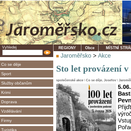
Vyhledej
REGIONY
Obce
MÍSTNÍ STR
Jaroměřsko
>
Akce
Co se děje
Sto let provázení 
Sport
společenské akce
\
Co se děje
,
Josefov
\
Jaromě
Služby občanům
5.06
Krimi
Bast
Pevn
Doprava
Přijď
Vzdělávání
výroč
Vstu
Firmy
Pořa
Turistika