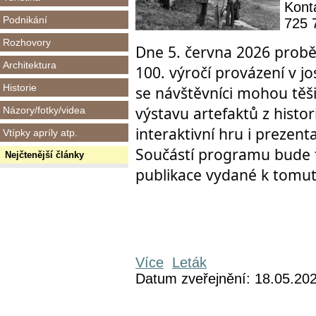
Konta
Podnikání
725 
Rozhovory
Dne 5. června 2026 probě
Architektura
100. výročí provázení v 
Historie
se návštěvníci mohou těši
výstavu artefaktů z histo
Názory/fotky/videa
interaktivní hru i prezen
Vtípky apríly atp.
Součástí programu bude 
Nejčtenější články
publikace vydané k tomu
Více
Leták
Datum zveřejnění: 18.05.20