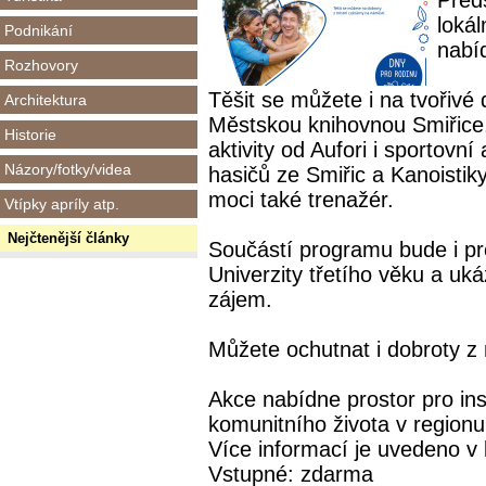
Předs
lokál
Podnikání
nabí
Rozhovory
Těšit se můžete i na tvořiv
Architektura
Městskou knihovnou Smiřice,
Historie
aktivity od Aufori i sportovn
Názory/fotky/videa
hasičů ze Smiřic a Kanoistik
moci také trenažér.
Vtípky apríly atp.
Nejčtenější články
Součástí programu bude i pre
Univerzity třetího věku a uk
zájem.
Můžete ochutnat i dobroty z
Akce nabídne prostor pro ins
komunitního života v regionu
Více informací je uvedeno v 
Vstupné: zdarma