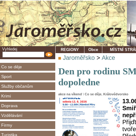
Vyhledej
REGIONY
Obce
MÍSTNÍ STR
Jaroměřsko
>
Akce
Co se děje
Den pro rodinu S
Sport
dopoledne
Služby občanům
akce na víkend
\
Co se děje
,
Královédvorsko
Krimi
13.0
Doprava
Smiř
nepř
Vzdělávání
Přijď
Firmy
tvoř
Turistika