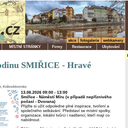
akce
fotogalerie
webkamery
MÍSTNÍ STRÁNKY
Firmy
Restaurace
Ubytování
odinu SMIŘICE - Hravé
e
,
Královédvorsko
13.06.2026 09:00 - 13:00
Smiřice - Náměstí Míru (v případě nepříznivého
počasí - Dvorana)
Přijďte si užít odpoledne plné inspirace, tvoření a
společného setkávání. Představí se místní spolky,
organizace, lokální tvůrci i nadšenci, kteří mají co
nabídnout.