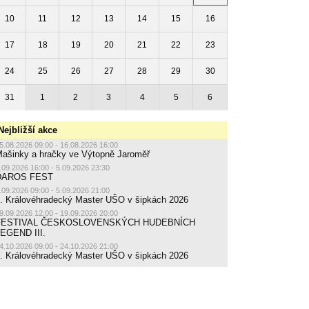
10
11
12
13
14
15
16
17
18
19
20
21
22
23
24
25
26
27
28
29
30
31
1
2
3
4
5
6
Nejbližší akce
5.08.2026 09:00 - 16.08.2026 16:00
ašinky a hračky ve Výtopně Jaroměř
.09.2026 16:00 - 5.09.2026 23:30
DAROS FEST
.09.2026 09:00 - 5.09.2026 21:00
. Královéhradecký Master UŠO v šipkách 2026
9.09.2026 12:00 - 19.09.2026 20:00
FESTIVAL ČESKOSLOVENSKÝCH HUDEBNÍCH
EGEND III.
4.10.2026 09:00 - 24.10.2026 21:00
. Královéhradecký Master UŠO v šipkách 2026