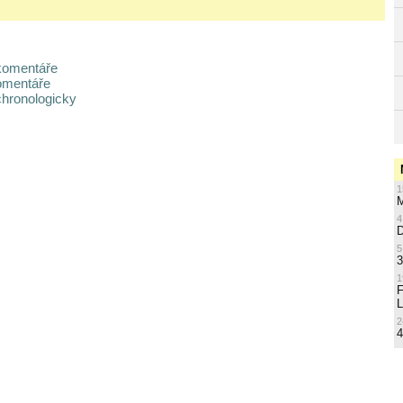
komentáře
omentáře
chronologicky
1
M
4
5
3
1
L
2
4