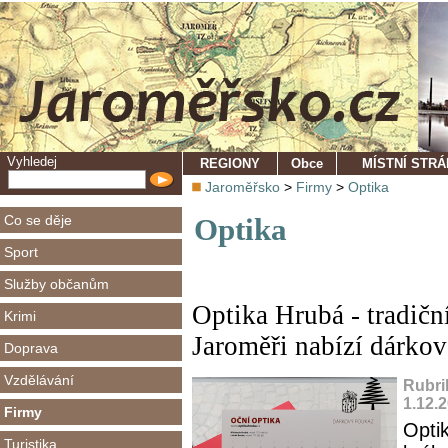
Vyhledej
REGIONY
Obce
MÍSTNÍ STR
Jaroměřsko
>
Firmy
>
Optika
Co se děje
Optika
Sport
Služby občanům
Optika Hrubá - tradičn
Krimi
Jaroměři nabízí dárko
Doprava
Vzdělávání
Rubri
1.12.
Firmy
Opti
Turistika