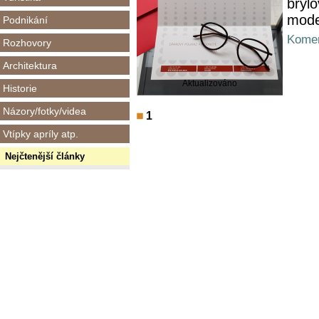
brýl
mode
Podnikání
Komen
Rozhovory
Architektura
Aktualizováno
Historie
Názory/fotky/videa
1
Vtípky apríly atp.
Nejčtenější články