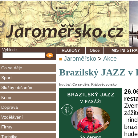
Vyhledej
REGIONY
Obce
MÍSTNÍ STR
Jaroměřsko
>
Akce
Co se děje
Brazilský JAZZ v 
Sport
hudba
\
Co se děje
,
Královédvorsko
Služby občanům
26.0
Krimi
rest
Zvem
Doprava
zážit
Vzdělávání
Trin
braz
Firmy
hude
Turistika