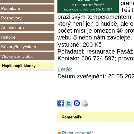
přen
Podnikání
Těši
brazilským temperamentem 
Rozhovory
který není jen o hudbě, ale 
Architektura
počet míst je omezen 😬 prot
webu 🌐 nebo nám zavolejte.
Historie
Vstupné: 200 Kč
Názory/fotky/videa
Pořadatel: restaurace Pasáž
Vtípky apríly atp.
Kontakt: 606 724 597; prov
Nejčtenější články
Leták
Datum zveřejnění: 25.05.20
Komentáře
Přidat komentář