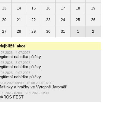
13
14
15
16
17
18
19
20
21
22
23
24
25
26
27
28
29
30
31
1
2
Nejbližší akce
.07.2026 - 4.07.2027
egitimní nabídka půjčky
.07.2026 - 5.07.2027
egitimní nabídka půjčky
.07.2026 - 9.07.2027
egitimní nabídka půjčky
5.08.2026 09:00 - 16.08.2026 16:00
ašinky a hračky ve Výtopně Jaroměř
.09.2026 16:00 - 5.09.2026 23:30
DAROS FEST