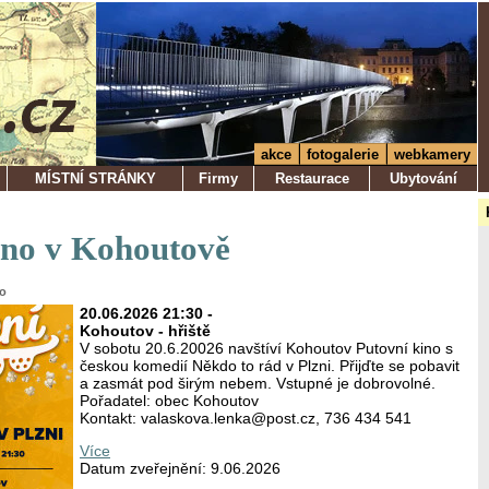
akce
fotogalerie
webkamery
MÍSTNÍ STRÁNKY
Firmy
Restaurace
Ubytování
ino v Kohoutově
ko
20.06.2026 21:30 -
Kohoutov - hřiště
V sobotu 20.6.20026 navštíví Kohoutov Putovní kino s
českou komedií Někdo to rád v Plzni. Přijďte se pobavit
a zasmát pod širým nebem. Vstupné je dobrovolné.
Pořadatel: obec Kohoutov
Kontakt: valaskova.lenka@post.cz, 736 434 541
Více
Datum zveřejnění: 9.06.2026