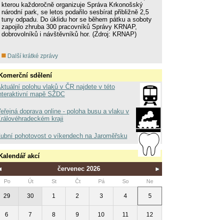
kterou každoročně organizuje Správa Krkonošský
národní park, se letos podařilo sesbírat přibližně 2,5
tuny odpadu. Do úklidu hor se během pátku a soboty
zapojilo zhruba 300 pracovníků Správy KRNAP,
dobrovolníků i návštěvníků hor. (Zdroj: KRNAP)
Další krátké zprávy
Komerční sdělení
ktuální polohu vlaků v ČR najdete v této
nteraktivní mapě SŽDC
eřejná doprava online - poloha busu a vlaku v
rálovéhradeckém kraji
ubní pohotovost o víkendech na Jaroměřsku
Kalendář akcí
červenec 2026
Po
Út
St
Čt
Pá
So
Ne
29
30
1
2
3
4
5
6
7
8
9
10
11
12