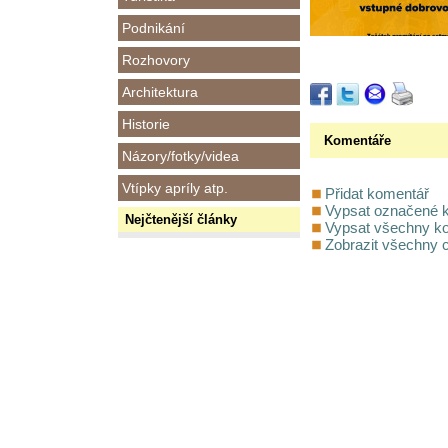
Podnikání
Rozhovory
Architektura
Historie
Komentáře
Názory/fotky/videa
Vtípky apríly atp.
Přidat komentář
Vypsat označené 
Nejčtenější články
Vypsat všechny k
Zobrazit všechny 