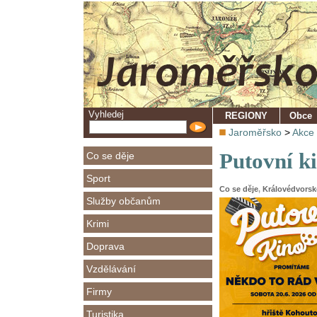
Vyhledej
REGIONY
Obce
Jaroměřsko
>
Akce
Putovní k
Co se děje
Sport
Co se děje
,
Královédvors
Služby občanům
Krimi
Doprava
Vzdělávání
Firmy
Turistika