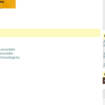
A
i
komentáře
omentáře
V
K
chronologicky
Z