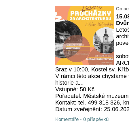
Co se
15.0
Dvůr
Leto
archi
pove
sobo
ARC
Sraz v 10:00, Kostel sv. Kříž
V rámci této akce chystáme 
historie a...
Vstupné: 50 Kč
Pořadatel: Městské muzeum
Kontakt: tel. 499 318 326,
Datum zveřejnění: 25.06.20
Komentáře - 0 příspěvků