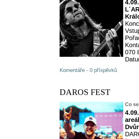
4.09
L´AR
Král
Konc
Vstu
Pořa
Kont
070 
Datu
Komentáře - 0 příspěvků
DAROS FEST
Co se
4.09
areá
Dvůr
DARO