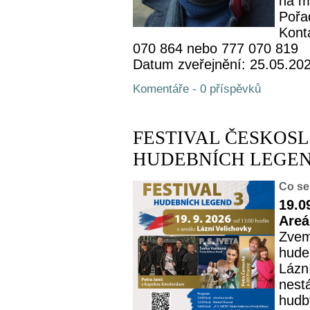
na m
Pořa
Kont
070 864 nebo 777 070 819
Datum zveřejnění: 25.05.20
Komentáře - 0 příspěvků
FESTIVAL ČESKOS
HUDEBNÍCH LEGEND
Co se
19.0
Areá
Zvem
hude
Lázní
nest
hudby