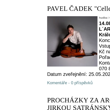
PAVEL ČADEK "Celle
hudba
\
14.0
L´AR
Král
Konc
Vstup
Kč n
Pořa
Kont
070 
Datum zveřejnění: 25.05.20
Komentáře - 0 příspěvků
PROCHÁZKY ZA AR
JIRKOU SATRÁNSKÝM -