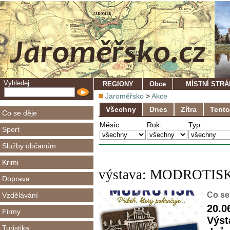
Vyhledej
REGIONY
Obce
MÍSTNÍ STR
Jaroměřsko
>
Akce
Všechny
Dnes
Zítra
Tento
Co se děje
Měsíc:
Rok:
Typ:
Sport
Služby občanům
Krimi
výstava: MODROTISK: 
Doprava
Co se
Vzdělávání
20.0
Firmy
Výst
Turistika