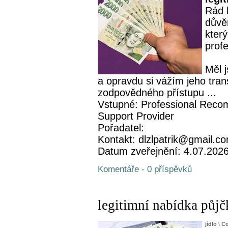
Rád 
důvě
který
profe
Měl 
a opravdu si vážím jeho tran
zodpovědného přístupu ...
Vstupné: Professional Recom
Support Provider
Pořadatel:
Kontakt: dlzlpatrik@gmail.c
Datum zveřejnění: 4.07.202
Komentáře - 0 příspěvků
legitimní nabídka půjč
jídlo
\
Co