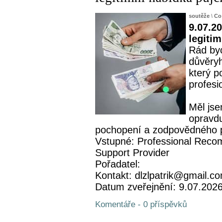
soutěže
\
Co
9.07.20
legiti
Rád byc
důvěryh
který p
profesi
Měl jse
opravdu
pochopení a zodpovědného př
Vstupné: Professional Recom
Support Provider
Pořadatel:
Kontakt: dlzlpatrik@gmail.c
Datum zveřejnění: 9.07.202
Komentáře - 0 příspěvků