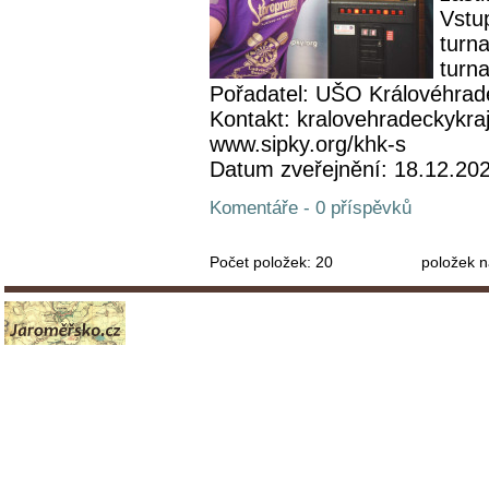
Vstu
turn
turna
Pořadatel: UŠO Královéhrad
Kontakt: kralovehradeckykra
www.sipky.org/khk-s
Datum zveřejnění: 18.12.20
Komentáře - 0 příspěvků
Počet položek:
20
položek n