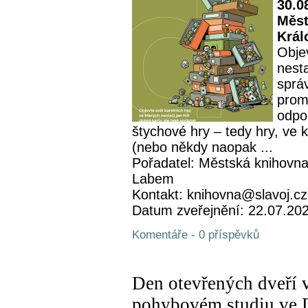
30.0
Měst
Král
Objev
nesta
sprá
prom
odpo
štychové hry – tedy hry, ve 
(nebo někdy naopak ...
Pořadatel: Městská knihovna
Labem
Kontakt: knihovna@slavoj.cz
Datum zveřejnění: 22.07.20
Komentáře - 0 příspěvků
Den otevřených dveří 
pohybovém studiu ve 