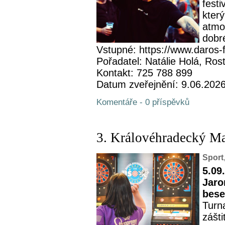
fest
kter
atmos
dobré
Vstupné: https://www.daros-f
Pořadatel: Natálie Holá, Rost
Kontakt: 725 788 899
Datum zveřejnění: 9.06.202
Komentáře - 0 příspěvků
3. Královéhradecký M
Sport
5.09
Jaro
bese
Turn
zášt