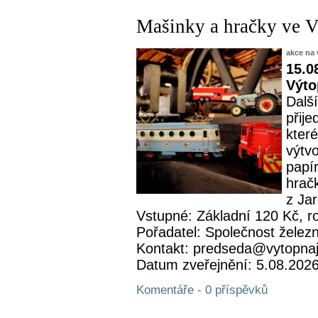
Mašinky a hračky ve 
akce na 
15.0
Výto
Další
přije
které
výtv
papí
hrač
z Ja
Vstupné: Základní 120 Kč, r
Pořadatel: Společnost železn
Kontakt: predseda@vytopna
Datum zveřejnění: 5.08.202
Komentáře - 0 příspěvků