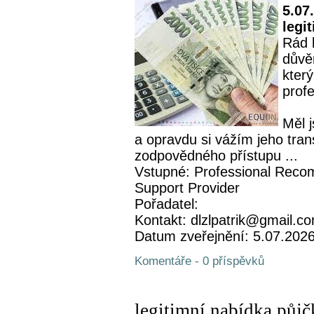
5.07
legi
Rád 
důvě
který
profe
Měl 
a opravdu si vážím jeho tran
zodpovědného přístupu ...
Vstupné: Professional Recom
Support Provider
Pořadatel:
Kontakt: dlzlpatrik@gmail.c
Datum zveřejnění: 5.07.202
Komentáře - 0 příspěvků
legitimní nabídka půjč