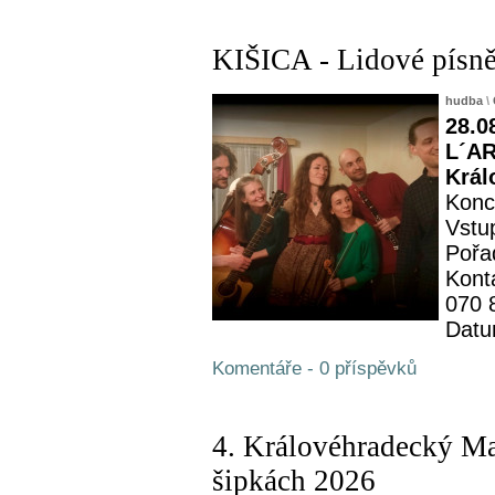
KIŠICA - Lidové písně
hudba
\
28.0
L´AR
Král
Konc
Vstu
Pořa
Kont
070 
Datu
Komentáře - 0 příspěvků
4. Královéhradecký M
šipkách 2026