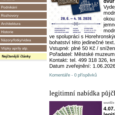
dvůr
Vydej
Podnikání
modro
Rozhovory
okou
Architektura
jemno
modr
Historie
ve spolupráci s Horehronsk
Názory/fotky/videa
bohatství této jedinečné text.
Vstupné: plné 50 Kč / sníže
Vtípky apríly atp.
Pořadatel: Městské muzeum
Nejčtenější články
Kontakt: tel. 499 318 326,
Datum zveřejnění: 1.06.202
Komentáře - 0 příspěvků
legitimní nabídka půjč
soutěže
4.07
legi