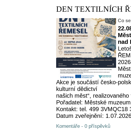
DEN TEXTILNÍCH 
Co se
22.0
Měst
nad 
Leto
ŘEME
2026
Měst
muze
Akce je součástí česko-pols
kulturní dědictví
našich měst“, realizovaného 
Pořadatel: Městské muzeum
Kontakt: tel. 499 3VMQC18
Datum zveřejnění: 1.07.202
Komentáře - 0 příspěvků