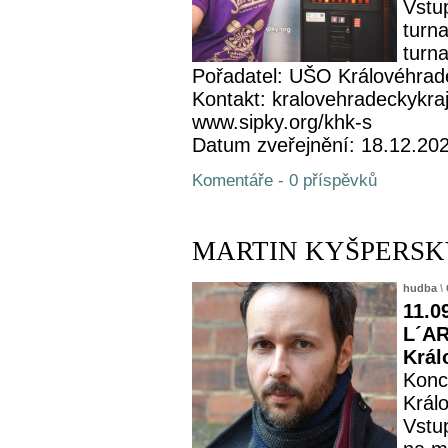
Vstu
turn
turna
Pořadatel: UŠO Královéhrad
Kontakt: kralovehradeckykra
www.sipky.org/khk-s
Datum zveřejnění: 18.12.20
Komentáře - 0 příspěvků
MARTIN KYŠPERSKÝ -
hudba
\
11.0
L´AR
Král
Konc
Král
Vstu