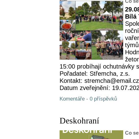
Co se
29.0
Bílá
Spol
roční
vaře
týmů 
Hodn
žeto
15:00 probíhají ochutnávky s
Pořadatel: Střemcha, z.s.
Kontakt: stremcha@email.cz
Datum zveřejnění: 19.07.20
Komentáře - 0 příspěvků
Deskohraní
Co se