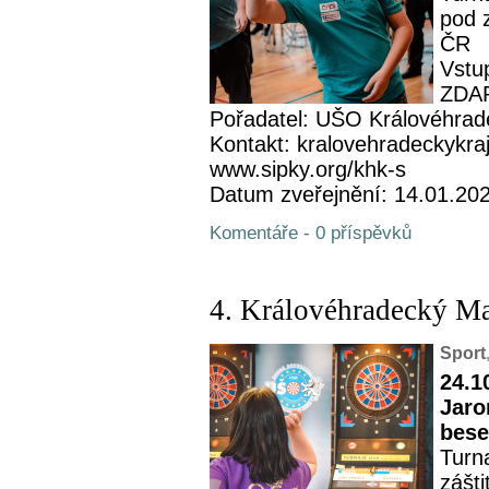
pod 
ČR
Vstup
ZDA
Pořadatel: UŠO Královéhrad
Kontakt: kralovehradeckykra
www.sipky.org/khk-s
Datum zveřejnění: 14.01.20
Komentáře - 0 příspěvků
4. Královéhradecký M
Sport
24.1
Jaro
bese
Turn
zášt