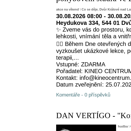
akce na víkend
\
Co se děje
,
Dvůr Králové nad L
30.08.2026 08:00 - 30.08.2
Heydukova 334, 544 01 Dv
✨ Zveme vás do prostoru, kd
lehkosti, vnímání těla a vnit
🧘‍♀️ Během Dne otevřených 
vyzkoušet ukázkové lekce, p
terapii,...
Vstupné: ZDARMA
Pořadatel: KINEO CENTRUM 
Kontakt: info@kineocentrum
Datum zveřejnění: 25.07.20
Komentáře - 0 příspěvků
DAN VERTÍGO - "Konce
hudba
\