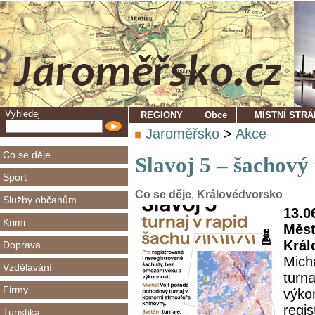
Vyhledej
REGIONY
Obce
MÍSTNÍ STR
Jaroměřsko
>
Akce
Co se děje
Slavoj 5 – šachový
Sport
Co se děje
,
Královédvorsko
Služby občanům
13.0
Krimi
Měst
Král
Doprava
Micha
Vzdělávání
turn
Firmy
výkon
regis
Turistika