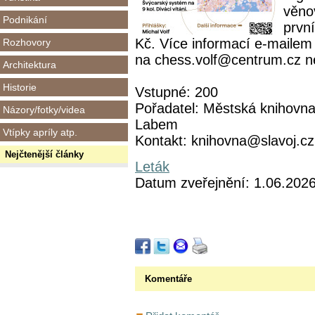
věno
Podnikání
prvn
Kč. Více informací e-mailem
Rozhovory
na chess.volf@centrum.cz n
Architektura
Historie
Vstupné: 200
Pořadatel: Městská knihovna
Názory/fotky/videa
Labem
Vtípky apríly atp.
Kontakt: knihovna@slavoj.cz
Nejčtenější články
Leták
Datum zveřejnění: 1.06.202
Komentáře