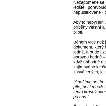
Nezapomene se n
letiště i porevol
nepublikované -
Aby to nebyl jen 
příběhy vlastní a 
piloti.
Během více než j
dokument, který 
jedné, a bude i z
opravdu hodně – 
když náhodně ote
zajímavého ke čte
zasvěcených, jak
"Snažíme se tím 
píle, pot i množ
tento krásný sport
po nás."