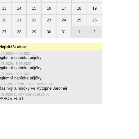
13
14
15
16
17
18
19
20
21
22
23
24
25
26
27
28
29
30
31
1
2
Nejbližší akce
.07.2026 - 4.07.2027
egitimní nabídka půjčky
.07.2026 - 5.07.2027
egitimní nabídka půjčky
.07.2026 - 9.07.2027
egitimní nabídka půjčky
5.08.2026 09:00 - 16.08.2026 16:00
ašinky a hračky ve Výtopně Jaroměř
.09.2026 16:00 - 5.09.2026 23:30
DAROS FEST