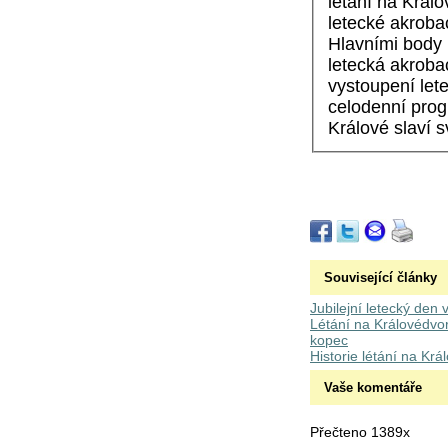
létání na Král
letecké akrobac
Hlavními body l
letecká akroba
vystoupení let
celodenní progr
Králové slaví 
Související články
Jubilejní letecký den
Létání na Královédvo
kopec
Historie létání na Kr
Vaše komentáře
Přečteno 1389x