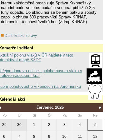
kterou každoročně organizuje Správa Krkonošský
národní park, se letos podařilo sesbírat přibližně 2,5
tuny odpadu. Do úklidu hor se během pátku a soboty
zapojilo zhruba 300 pracovníků Správy KRNAP,
dobrovolníků i návštěvníků hor. (Zdroj: KRNAP)
Další krátké zprávy
Komerční sdělení
ktuální polohu vlaků v ČR najdete v této
nteraktivní mapě SŽDC
eřejná doprava online - poloha busu a vlaku v
rálovéhradeckém kraji
ubní pohotovost o víkendech na Jaroměřsku
Kalendář akcí
červenec 2026
Po
Út
St
Čt
Pá
So
Ne
29
30
1
2
3
4
5
6
7
8
9
10
11
12