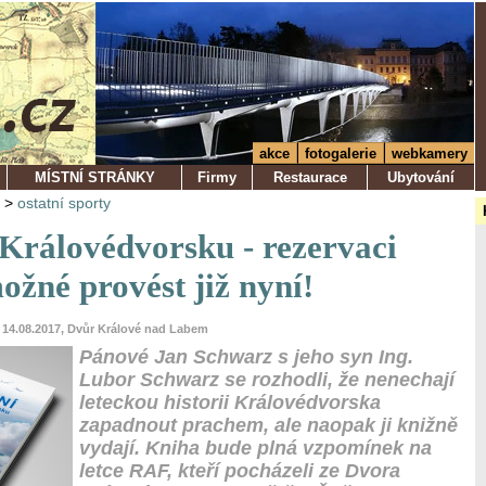
akce
fotogalerie
webkamery
MÍSTNÍ STRÁNKY
Firmy
Restaurace
Ubytování
>
ostatní sporty
 Královédvorsku - rezervaci
ožné provést již nyní!
 14.08.2017, Dvůr Králové nad Labem
Pánové Jan Schwarz s jeho syn Ing.
Lubor Schwarz se rozhodli, že nenechají
leteckou historii Královédvorska
zapadnout prachem, ale naopak ji knižně
vydají. Kniha bude plná vzpomínek na
letce RAF, kteří pocházeli ze Dvora