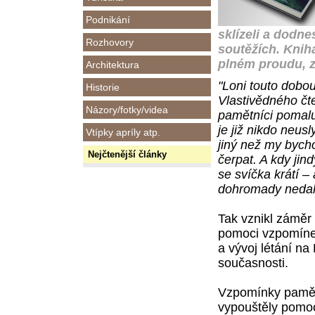
Podnikání
sklízeli a dodn
Rozhovory
soutěžích. Knih
plném proudu, za
Architektura
"Loni touto dobo
Historie
Vlastivědného čte
Názory/fotky/videa
pamětníci pomalu
je již nikdo neus
Vtípky apríly atp.
jiný než my bych
Nejčtenější články
čerpat. A kdy ji
se svíčka krátí –
dohromady nedal
Tak vznikl záměr 
pomoci vzpomínek
a vývoj létání n
současnosti.
Vzpomínky pamětn
vypouštěly pomoc