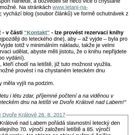
spoň nahlédli, a dozvěděli se něco vice o chystané
o možné. Na stránkách
www.letani-na-
z
vychází blog (soubor článků) ve formě ochutnávek z
 - v části
"Kontakt"
- lze provést rezervaci knihy
ejpozději do leteckého dne), aby – až vyjde – byla pro
Vyjde totiž v minimálním nákladu, takže je velmi
vaci udělat, abyste měli jistotu, že o knihu nepřijdete
 po vydání).
kteří chodí na letiště, již tuto možnost využila.
možné provést i na chystaném leteckém dnu
 měla vyjít na podzim.
etu i létu zdar, příjemné počtení a na viděnou v
leteckém dnu na letišti ve Dvoře Králové nad Labem!"
 Dvoře Králové 26. 8. 2017
Králové nad Labem pořádá slavnostní letecký den
ubilejního 70. výročí založení letiště a 85. výročí