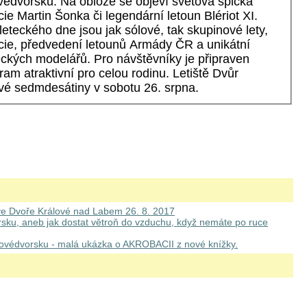
ovédvorsku. Na obloze se objeví světová špička
ie Martin Šonka či legendární letoun Blériot XI.
eteckého dne jsou jak sólové, tak skupinové lety,
cie, předvedení letounů Armády ČR a unikátní
eckých modelářů. Pro návštěvníky je připraven
am atraktivní pro celou rodinu. Letiště Dvůr
své sedmdesátiny v sobotu 26. srpna.
 ve Dvoře Králové nad Labem 26. 8. 2017
rsku, aneb jak dostat větroň do vzduchu, když nemáte po ruce
álovédvorsku - malá ukázka o AKROBACII z nové knížky.