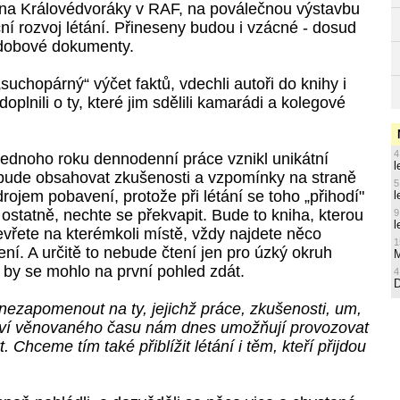
a Královédvoráky v RAF, na poválečnou výstavbu
uční rozvoj létání. Přineseny budou i vzácné - dosud
 dobové dokumenty.
„suchopárný“ výčet faktů, vdechli autoři do knihy i
doplnili o ty, které jim sdělili kamarádi a kolegové
4
ednoho roku dennodenní práce vznikl unikátní
l
bude obsahovat zkušenosti a vzpomínky na straně
5
drojem pobavení, protože při létání se toho „přihodí"
l
ostatně, nechte se překvapit. Bude to kniha, kterou
9
l
vřete na kterémkoli místě, vždy najdete něco
1
ní. A určitě to nebude čtení jen pro úzký okruh
M
 by se mohlo na první pohled zdát.
4
nezapomenout na ty, jejichž práce, zkušenosti, um,
ství věnovaného času nám dnes umožňují provozovat
. Chceme tím také přiblížit létání i těm, kteří přijdou