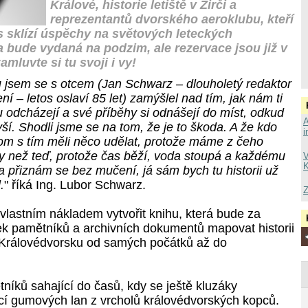
Králové, historie letiště v Žirči a
reprezentantů dvorského aeroklubu, kteří
es sklízí úspěchy na světových leteckých
a bude vydaná na podzim, ale rezervace jsou již v
mluvte si tu svoji i vy!
u jsem se s otcem (Jan Schwarz – dlouholetý redaktor
ní – letos oslaví 85 let) zamýšlel nad tím, jak nám ti
 odcházejí a své příběhy si odnášejí do míst, odkud
A
lyší. Shodli jsme se na tom, že je to škoda. A že kdo
i
om s tím měli něco udělat, protože máme z čeho
ndy než teď, protože čas běží, voda stoupá a každému
V
K
 a přiznám se bez mučení, já sám bych tu historii už
.
" říká Ing. Lubor Schwarz.
Z
vlastním nákladem vytvořit knihu, která bude za
 pamětníků a archivních dokumentů mapovat historii
a Královédvorsku od samých počátků až do
íků sahající do časů, kdy se ještě kluzáky
í gumových lan z vrcholů královédvorských kopců.