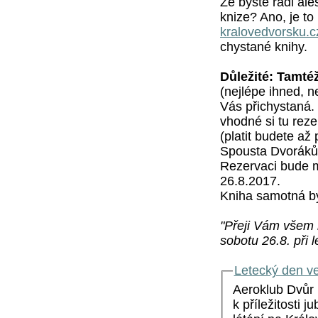
Že byste rádi ale
knize? Ano, je t
kralovedvorsku.c
chystané knihy.
Důležité: Tamtéž
(nejlépe ihned, n
Vás přichystaná. 
vhodné si tu rezer
(platit budete až
Spousta Dvoráků, 
Rezervaci bude 
26.8.2017.
Kniha samotná by
"Přeji Vám všem l
sobotu 26.8. při 
Letecký den ve
Aeroklub Dvůr 
k příležitosti j