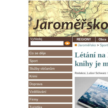
Vyhledej
REGIONY
Obce
Jaroměřsko
>
Sport
Létání na
Co se děje
Sport
knihy je m
Služby občanům
Redakce
,
Lubor Schwarz
/
Krimi
Doprava
Vzdělávání
Firmy
Turistika