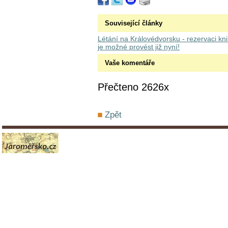
Související články
Létání na Královédvorsku - rezervaci kn
je možné provést již nyní!
Vaše komentáře
Přečteno 2626x
Zpět