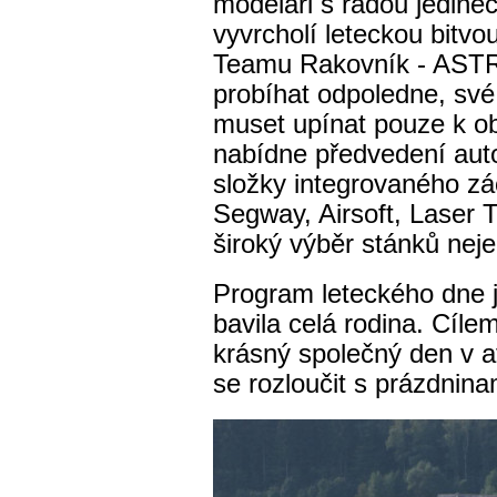
modeláři s řadou jedine
vyvrcholí
leteckou bitvo
Teamu Rakovník - AST
probíhat odpoledne, s
vé
muset upínat pouze k o
nabídne předvedení aut
složky integrovaného z
Segway, Airsoft, Laser T
široký výběr stánků nej
Program leteckého dne j
bavila celá rodina. Cíle
krásný společný den v a
se rozloučit s prázdnina