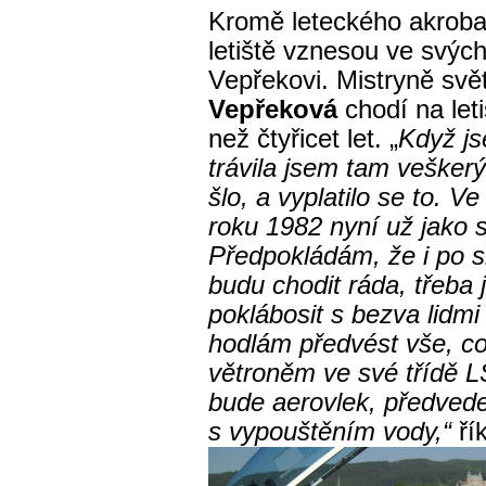
Kromě leteckého akroba
letiště vznesou ve svýc
Vepřekovi. Mistryně svě
Vepřeková
chodí na let
než čtyřicet let. „
Když js
trávila jsem tam veškerý 
šlo, a vyplatilo se to. V
roku 1982 nyní už jako s
Předpokládám, že i po s
budu chodit ráda, třeba 
poklábosit s bezva lidm
hodlám předvést vše, co
větroněm ve své třídě LS
bude aerovlek, předveden
s vypouštěním vody,“
ří