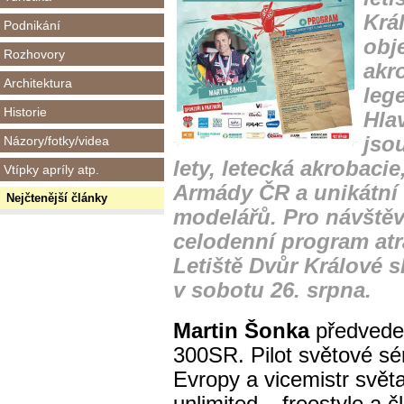
Krá
Podnikání
obj
Rozhovory
akr
Architektura
lege
Historie
Hla
jso
Názory/fotky/videa
lety, letecká akrobaci
Vtípky apríly atp.
Armády ČR a unikátní 
Nejčtenější články
modelářů. Pro návštěv
celodenní program atr
Letiště Dvůr Králové 
v sobotu 26. srpna.
Martin Šonka
předvede
300SR. P
ilot světové sé
Evropy a vicemistr světa