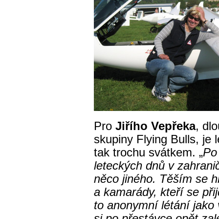
Pro
Jiřího Vepřeka
, dl
skupiny Flying Bulls, je
tak trochu svátkem. „
Po
leteckých dnů v zahranič
něco jiného. Těším se 
a kamarády, kteří se při
to anonymní létání jako v
si po přestávce opět za