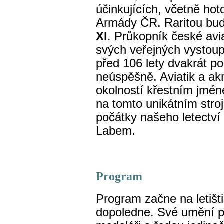
účinkujících, včetně hoto
Armády ČR. Raritou bud
XI
. Průkopník české avi
svých veřejných vystou
před 106 lety dvakrát pok
neúspěšně. Aviatik a ak
okolností křestním jmé
na tomto unikátním stro
počátky našeho letectví
Labem.
Program
Program začne na letišt
dopoledne. Své umění př