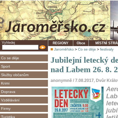
Vyhledej
REGIONY
Obce
MÍSTNÍ STR
Jaroměřsko
>
Co se děje
>
festivaly
Jubilejní letecký 
Co se děje
Sport
nad Labem 26. 8. 
Služby občanům
anonymně / 7.08.2017, Dvůr Král
Krimi
Aer
Doprava
Lab
Vzdělávání
lete
Firmy
jubi
leti
Turistika