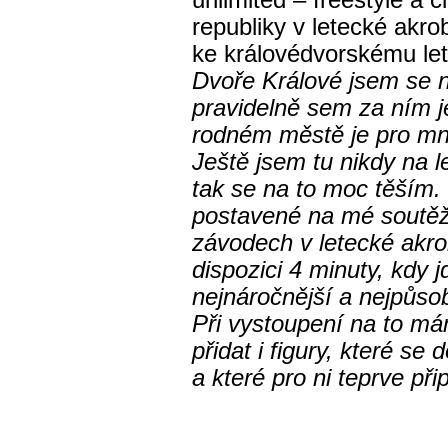
unlimited – freestyle a 
republiky v letecké akro
ke královédvorskému leti
Dvoře Králové jsem se na
pravidelně sem za ním j
rodném městě je pro mne
Ještě jsem tu nikdy na 
tak se na to moc těším.
postavené na mé soutěžn
závodech v letecké akro
dispozici 4 minuty, kdy j
nejnáročnější a nejpůso
Při vystoupení na to m
přidat i figury, které s
a které pro ni teprve přip