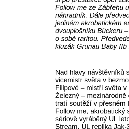
Follow-me ze Zábřehu u
náhradník. Dále předved
jediném akrobatickém ex
dvouplošníku Bückeru –
o sobě raritou. Předved
kluzák Grunau Baby IIb 
Nad hlavy návštěvníků 
vicemistr světa v bezmot
Filipové – mistři světa 
Železný – mezinárodně o
tratí soutěží v přesném 
Follow me, akrobatický s
sériově vyráběný UL l
Stream, UL replika Jak-3