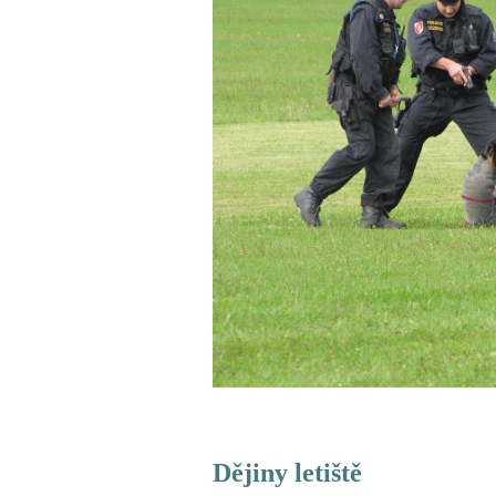
D
ějiny letiště