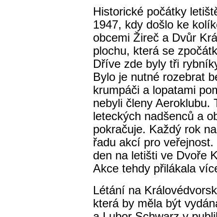
Historické počátky letišt
1947, kdy došlo ke kolík
obcemi Žireč a Dvůr Kr
plochu, která se zpočátk
Dříve zde byly tři rybník
Bylo je nutné rozebrat b
krumpáči a lopatami pom
nebyli členy Aeroklubu. 
leteckých nadšenců a oby
pokračuje. Každý rok na 
řadu akcí pro veřejnost.
den na letišti ve Dvoře K
Akce tehdy přilákala ví
Létání na Královédvorsk
která by měla být vydán
a Lubor Schwarz v publ