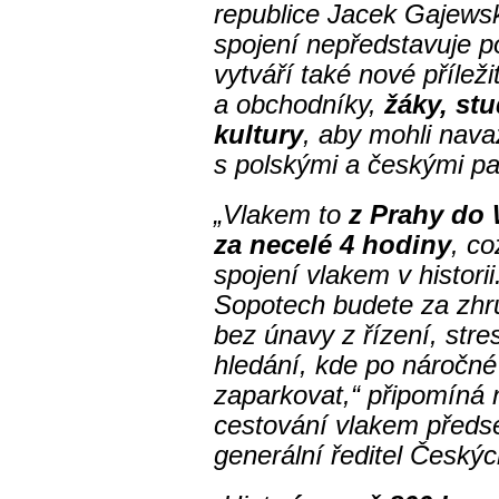
republice Jacek Gajewsk
spojení nepředstavuje po
vytváří také nové příleži
a obchodníky,
žáky, stu
kultury
, aby mohli nava
s polskými a českými pa
„Vlakem to
z Prahy do 
za necelé 4 hodiny
, c
spojení vlakem v historii
Sopotech budete za zhru
bez únavy z řízení, str
hledání, kde po náročn
zaparkovat,“ připomíná 
cestování vlakem předs
generální ředitel Český