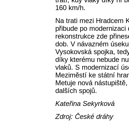
tratí, kdy vlaky díky ní 
160 km/h.
Na trati mezi Hradcem K
přibude po modernizaci 
rekonstrukce zde přinese
dob. V návazném úseku
Vysokovská spojka, tedy
díky kterému nebude nut
vlaků. S modernizací ú
Meziměstí ke státní hran
Metuje nová nástupiště,
dalších spojů.
Kateřina Sekyrková
Zdroj: České dráhy