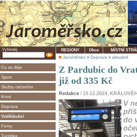
Vyhledej
REGIONY
Obce
MÍSTNÍ STR
Jaroměřsko
>
Doprava
>
aktuálně
Z Pardubic do Vra
Co se děje
Sport
již od 335 Kč
Služby občanům
Redakce
/ 15.12.2024, KRÁLO
Krimi
V n
Doprava
při
Vzdělávání
do 
Firmy
oče
ryc
Turistika