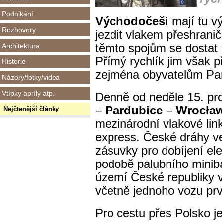
Podnikání
Východočeši
mají tu v
Rozhovory
jezdit vlakem přeshraničn
Architektura
těmto spojům se dostat p
Přímý rychlík jim však p
Historie
zejména obyvatelům Par
Názory/fotky/videa
Vtípky apríly atp.
Denně od neděle 15. pro
– Pardubice – Wrocła
Nejčtenější články
mezinárodní vlakové lin
express. České dráhy ve 
zásuvky pro dobíjení ele
podobě palubního minib
území České republiky v
včetně jednoho vozu prv
Pro cestu přes Polsko je