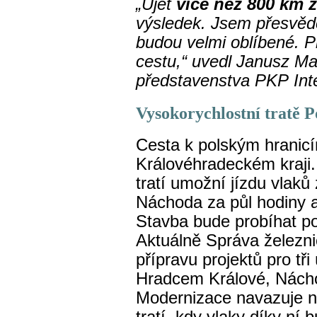
„Ujet
více než 800 km 
výsledek. Jsem přesvědč
budou velmi oblíbené. Př
cestu,“ uvedl Janusz Ma
představenstva PKP Inte
Vysokorychlostní tratě
P
Cesta k polským hranicím
Královéhradeckém kraji
tratí umožní jízdu vlaků
Náchoda za půl hodiny 
Stavba bude probíhat po
Aktuálně Správa železni
přípravu projektů pro tř
Hradcem Králové, Nácho
Modernizace navazuje na