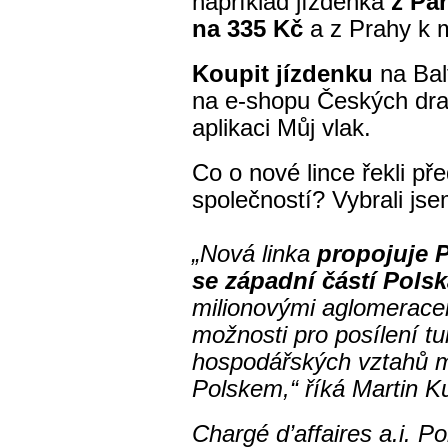
například jízdenka
z Par
na 335 Kč
a
z Prahy k 
Koupit jízdenku
na Bal
na e-shopu Českých dra
aplikaci Můj vlak.
Co o nové lince řekli př
společností? Vybrali jse
„Nová linka
propojuje 
se západní částí Pols
milionovými aglomeracem
možnosti pro posílení tu
hospodářských vztahů m
Polskem,“ říká Martin K
Chargé d’affaires a.i. P