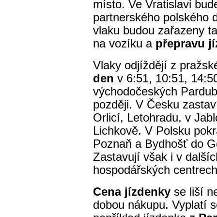
místo. Ve Vratislavi bud
partnerského polského d
vlaku budou zařazeny t
na vozíku a
přepravu jí
Vlaky odjíždějí z pražs
den
v 6:51, 10:51, 14:5
východočeských Pardubi
později. V Česku zastaví
Orlicí, Letohradu, v Jab
Lichkově. V Polsku pokr
Poznaň a Bydhošť do G
Zastavují však i v dalšíc
hospodářských centrech
Cena jízdenky
se liší n
dobou nákupu. Vyplatí 