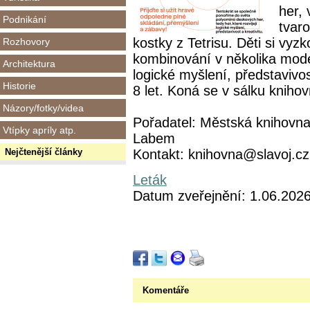
her, 
Podnikání
tvar
kostky z Tetrisu. Děti si vyzk
Rozhovory
kombinování v několika mode
Architektura
logické myšlení, představivos
Historie
8 let. Koná se v sálku kniho
Názory/fotky/videa
Pořadatel: Městská knihovna
Vtípky apríly atp.
Labem
Nejčtenější články
Kontakt: knihovna@slavoj.cz
Leták
Datum zveřejnění: 1.06.202
Komentáře