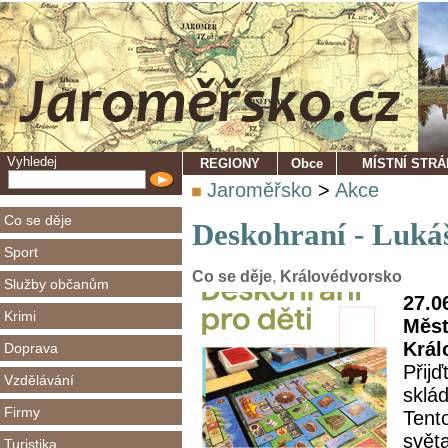
Vyhledej
REGIONY
Obce
MÍSTNÍ STR
Jaroměřsko
>
Akce
Co se děje
Deskohraní - Luká
Sport
Co se děje
,
Královédvorsko
Služby občanům
27.0
Krimi
Měst
Král
Doprava
Přijď
Vzdělávání
sklá
Firmy
Tent
svět
Turistika