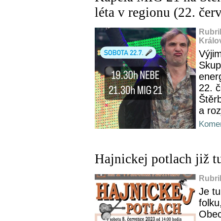
léta v regionu (22. če
Rubri
Králo
Výjim
Skup
ener
22. č
Štěrb
a ro
Komen
Hajnickej potlach již t
Rubri
Je tu
folk
Obec