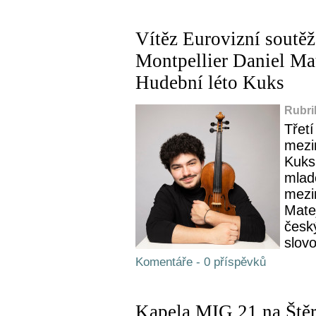
Vítěz Eurovizní soutě
Montpellier Daniel Mat
Hudební léto Kuks
Rubri
Třetí
mezi
Kuks
mlad
mezi
Mate
česk
slovo
Komentáře - 0 příspěvků
Kapela MIG 21 na Štěr