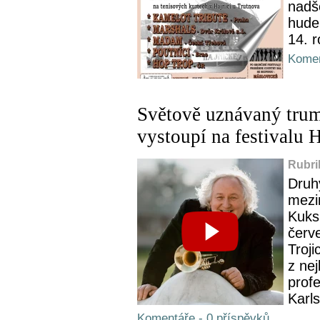
nadš
hude
14. r
Komen
Světově uznávaný trum
vystoupí na festivalu 
Rubri
Druh
mezi
Kuks
červ
Troj
z nej
prof
Karls
Komentáře - 0 příspěvků