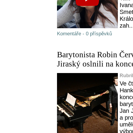
Ivan
Smet
Král
Aktualizováno
zah..
Komentáře - 0 příspěvků
Barytonista Robin Červ
Jiraský oslnili na ko
Rubri
Ve č
Hank
konc
baryt
Jan 
a pr
umělc
výbor