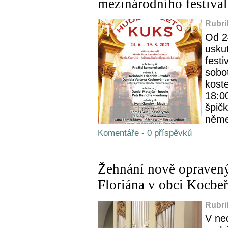
mezinárodního festiva
Rubri
Od 2
usku
festi
sobo
koste
18:0
špičk
něme
Komentáře - 0 příspěvků
Žehnání nově opravený
Floriána v obci Kocbe
Rubri
V ne