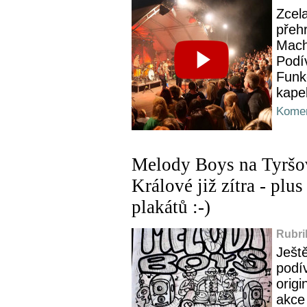
Zcela
přehr
Mach
Podív
Funk
kape
Komen
Melody Boys na Tyršov
Králové již zítra - plus
plakátů :-)
Rubri
Ještě
podív
origi
akce 