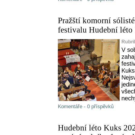
Pražští komorní sólisté
festivalu Hudební léto
Rubri
V so
zaha
festi
Kuks
Nejsv
jedi
všec
nechy
Komentáře - 0 příspěvků
Hudební léto Kuks 202