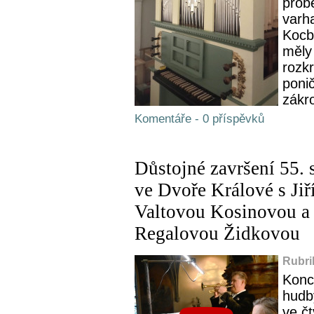
prob
varha
Kocb
měly 
rozkr
poni
zákro
Komentáře - 0 příspěvků
Důstojné završení 55.
ve Dvoře Králové s Ji
Valtovou Kosinovou a 
Regalovou Židkovou
Rubri
Konc
hudb
ve č