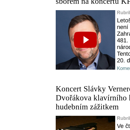
sborem na koncertu K
Rubri
Leto
není
Zahra
481.
náro
Tento
20. d
Komen
Koncert Slávky Verner
Dvořákova klavírního 
hudebním zážitkem
Rubri
Ve č