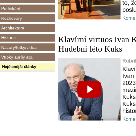
to, ž
Podnikání
poslu
Komen
Rozhovory
Architektura
Klavírní virtuos Ivan K
Historie
Hudební léto Kuks
Názory/fotky/videa
Vtípky apríly atp.
Rubri
Nejčtenější články
Klav
Ivan
2023
mezi
Kuks.
Kuksu
histo
Komen