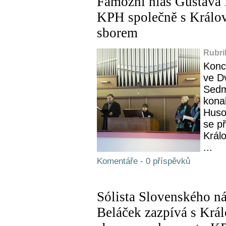
Famózní hlas Gustáva 
KPH společně s Král
sborem
Rubri
Konc
ve D
Sedm
kona
Huso
se př
Král
...
Komentáře - 0 příspěvků
Sólista Slovenského n
Beláček zazpívá s Kr