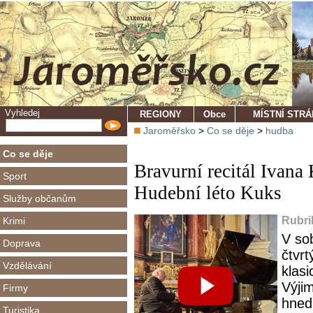
Vyhledej
REGIONY
Obce
MÍSTNÍ STR
Jaroměřsko
>
Co se děje
>
hudba
Co se děje
Bravurní recitál Ivana
Sport
Hudební léto Kuks
Služby občanům
Rubri
Krimi
V sob
Doprava
čtvrt
Vzdělávání
klas
Výjim
Firmy
hned
Turistika