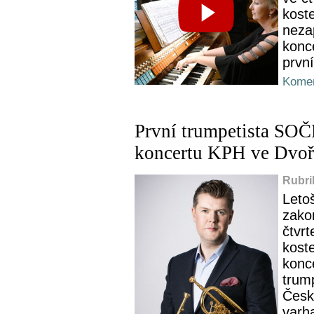
koste
neza
konc
první
Komen
První trumpetista SOČ
koncertu KPH ve Dvoř
Rubri
Leto
zako
čtvrt
koste
konc
trum
Česk
varha