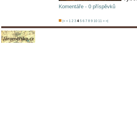
Komentáře - 0 příspěvků
|<
<
1
2
3
4
5
6
7
8
9
10
11
>
>|