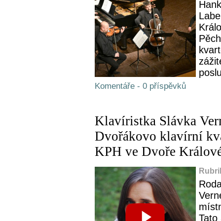
Hank
Labe
Králo
Pěch
kvart
zážit
posl
Komentáře - 0 příspěvků
Klavíristka Slávka Ve
Dvořákovo klavírní kva
KPH ve Dvoře Králov
Rubri
Roda
Vern
místn
Tato