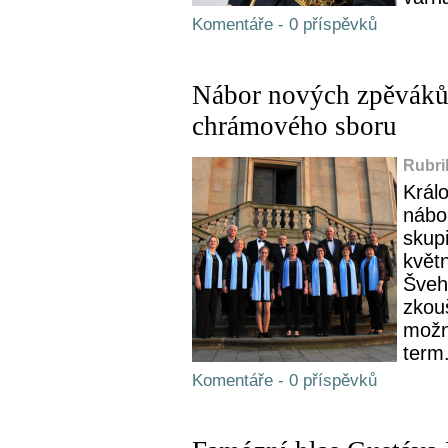
Komentáře - 0 příspěvků
Nábor nových zpěváků
chrámového sboru
Rubri
Král
nábo
skup
květ
Švehl
zkou
možn
term.
Komentáře - 0 příspěvků