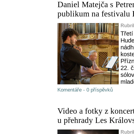
Daniel Matejča s Petr
publikum na festivalu
Rubri
Třetí
Hude
nádh
koste
Přízn
22. 
sólov
mlad
Komentáře - 0 příspěvků
Video a fotky z koncer
u přehrady Les Králov
Rubri