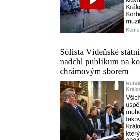
Král
Korbe
muzik
Komen
Sólista Vídeňské státn
nadchl publikum na k
chrámovým sborem
Rubri
Králo
Všich
uspě
moho
tako
Král
který