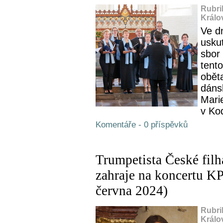
Rubri
Králo
Ve d
usku
sbor 
tento
obět
dáns
Marie
v Kod
Komentáře - 0 příspěvků
Trumpetista České fil
zahraje na koncertu K
června 2024)
Rubri
Králo