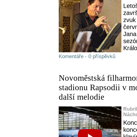
Leto
završ
zvuk 
červn
Jana 
sezó
Králo
Komentáře - 0 příspěvků
Novoměstská filharmon
stadionu Rapsodii v m
další melodie
Rubri
Nácho
Konc
konc
klav