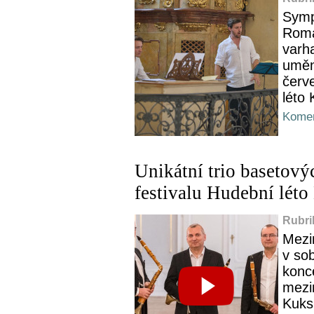
Symp
Roma
varh
uměn
červ
léto 
Komen
Unikátní trio basetový
festivalu Hudební léto
Rubri
Mezi
v so
konce
mezi
Kuks