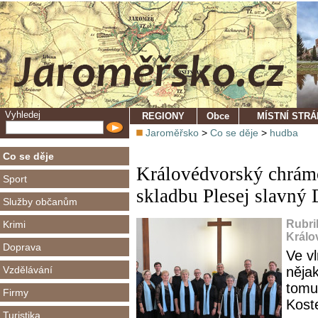
Vyhledej
REGIONY
Obce
MÍSTNÍ STR
Jaroměřsko
>
Co se děje
>
hudba
Co se děje
Královédvorský chrám
Sport
skladbu Plesej slavný
Služby občanům
Rubri
Krimi
Králo
Doprava
Ve vl
Vzdělávání
nějak
tomu
Firmy
Kost
Turistika