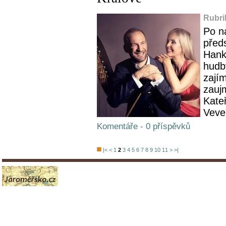
Rubri
Po n
před
Hank
hudb
zají
zauj
Kate
Veve
Komentáře - 0 příspěvků
|<
<
1
2
3
4
5
6
7
8
9
10
11
>
>|