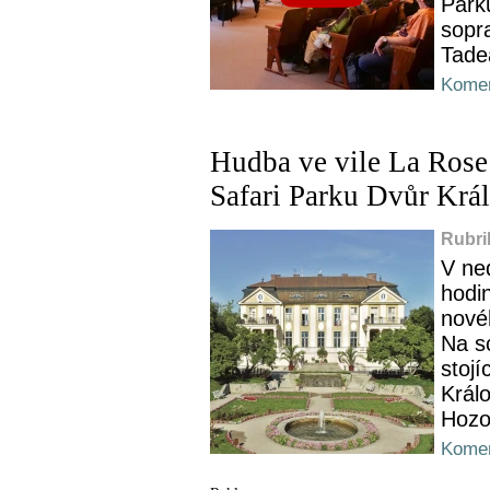
Parku
sopr
Tadeá
Komen
Hudba ve vile La Rose
Safari Parku Dvůr Krá
Rubri
V ne
hodi
nové
Na sc
stojí
Král
Hozo
Komen