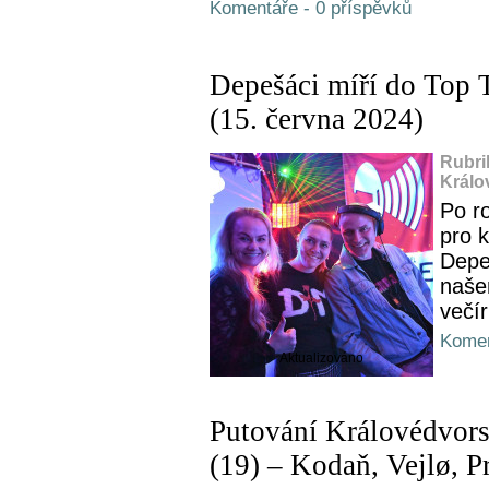
Komentáře - 0 příspěvků
Depešáci míří do Top 
(15. června 2024)
Rubri
Králo
Po r
pro 
Depe
naše
večír
Komen
Aktualizováno
Putování Královédvor
(19) – Kodaň, Vejlø, P