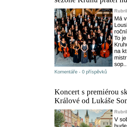
Rubri
Má vl
Lous
ročn
To je
Kruh
na k
mistr
sop..
Komentáře - 0 příspěvků
Koncert s premiérou s
Králové od Lukáše S
Rubri
V so
bude