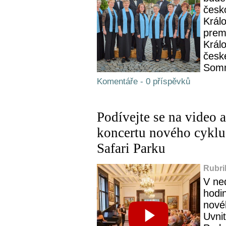
česk
Král
prem
Král
česk
Somme
Komentáře - 0 příspěvků
Podívejte se na video a
koncertu nového cyklu
Safari Parku
Rubri
V ne
hodi
nové
Uvnit