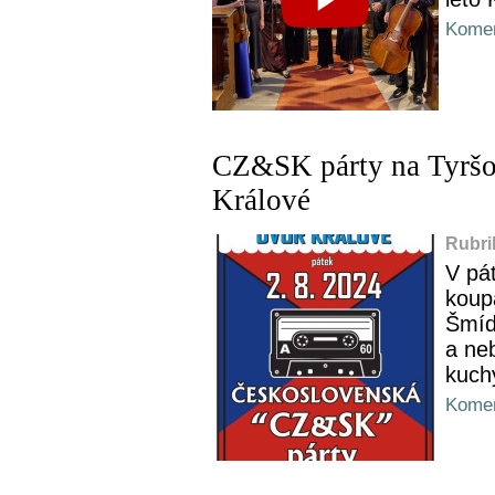
Komen
CZ&SK párty na Tyršov
Králové
Rubri
V pá
koup
Šmíd
a ne
kuch
Komen