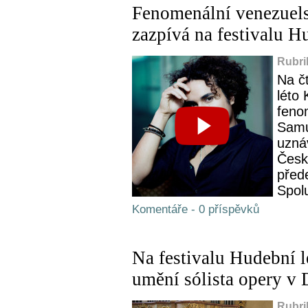
Fenomenální venezuel
zazpívá na festivalu H
Rubri
Na č
léto
feno
Samu
uzná
Česk
před
Spolu
Komentáře - 0 příspěvků
Na festivalu Hudební 
umění sólista opery v
Rubri