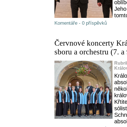
oblí
Jeho
tomto
Komentáře - 0 příspěvků
Červnové koncerty Kr
sboru a orchestru (7. a
Rubri
Králo
Král
abso
někol
král
Křtit
sóli
Schn
Aktualizováno
absol