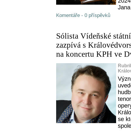
2024
Jana 
Komentáře - 0 příspěvků
Sólista Vídeňské státn
zazpívá s Královédvo
na koncertu KPH ve D
Rubri
Králo
Význ
uved
hudb
tenor
oper
Král
se k
spole