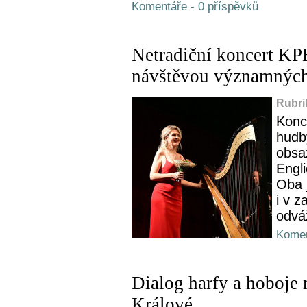
Komentáře - 0 příspěvků
Netradiční koncert KP
návštěvou významných
Rubri
Konc
hudb
obsa
Engl
Oba 
i v z
odvá
Komen
Dialog harfy a hoboje
Králové