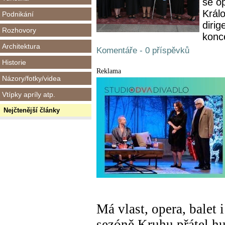
se o
Král
Podnikání
diri
Rozhovory
konce
Architektura
Komentáře - 0 příspěvků
Historie
Reklama
Názory/fotky/videa
Vtípky apríly atp.
Nejčtenější články
Má vlast, opera, balet 
sezóně Kruhu přátel h