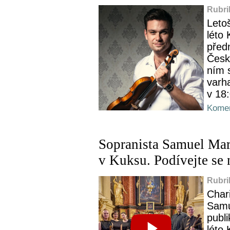
Rubri
Letoš
léto
předn
České
ním s
varh
v 18:
Komen
Sopranista Samuel Mar
v Kuksu. Podívejte se 
Rubri
Char
Samu
publ
léto 