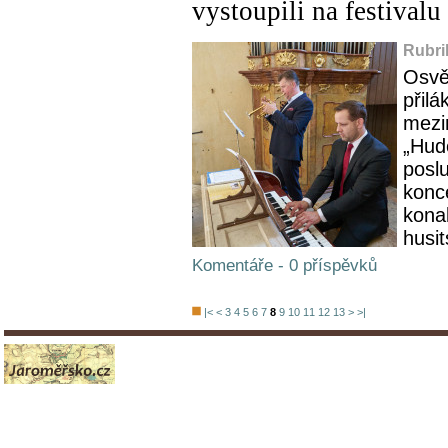
vystoupili na festival
Rubri
Osvě
přilá
mezi
„Hud
posl
konce
kona
husit
Komentáře - 0 příspěvků
|<
<
3
4
5
6
7
8
9
10
11
12
13
>
>|