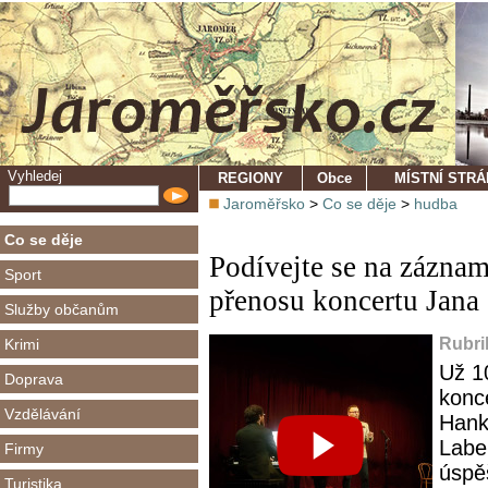
Vyhledej
REGIONY
Obce
MÍSTNÍ STR
Jaroměřsko
>
Co se děje
>
hudba
Co se děje
Podívejte se na záznam
Sport
přenosu koncertu Jana
Služby občanům
Rubri
Krimi
Už 1
Doprava
konc
Vzdělávání
Hank
Labe
Firmy
úspě
Turistika