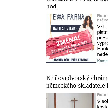
hod.
Rubri
Králo
Vzhl
platn
přes
vypr
Hank
neděl
Komen
Královédvorský chrámo
německého skladatele
Rubri
V so
kost