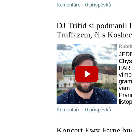
Komentáře - 0 příspěvků
DJ Trifid si podmanil 
Truffazem, či s Koshe
Rubri
JED
Chys
PART
víme,
gram
vám 
Prvn
listo
Komentáře - 0 příspěvků
Koncert Ewy Farne bude