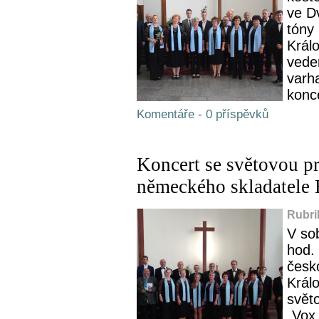
ve D
tóny
Král
vede
varh
konce
Komentáře - 0 příspěvků
Koncert se světovou p
německého skladatele
Rubri
V so
hod. 
česk
Králo
svět
„Vox 