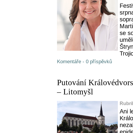
Fest
srpn
sopr
Mart
se s
uměl
Štry
Trojic
Komentáře - 0 příspěvků
Putování Královédvor
– Litomyšl
Rubri
Ani l
Král
neza
epid