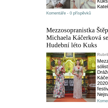
Kuks
Kateř
Komentáře - 0 příspěvků
Mezzosopranistka Štěp
Michaela Káčerková se 
Hudební léto Kuks
Rubri
Mezz
sóli
Dráž
Káče
2020
festi
Nejsv
Komen