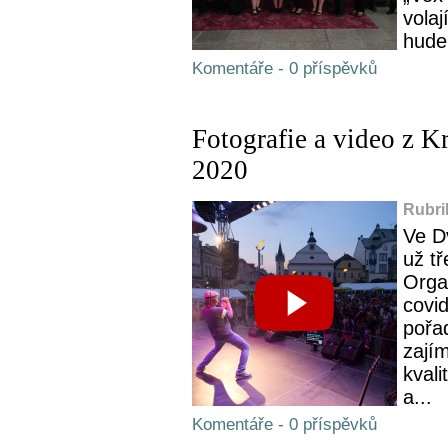
vola
hudeb
Komentáře - 0 příspěvků
Fotografie a video z 
2020
Rubri
Ve D
už tř
Organ
covid
pořad
zajím
kvali
a...
Komentáře - 0 příspěvků