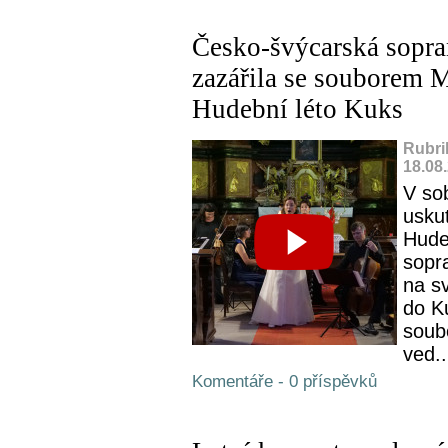
Česko-švýcarská sopra
zazářila se souborem M
Hudební léto Kuks
Rubri
18.08
V so
uskut
Hude
sopr
na s
do K
soub
ved..
Komentáře - 0 příspěvků