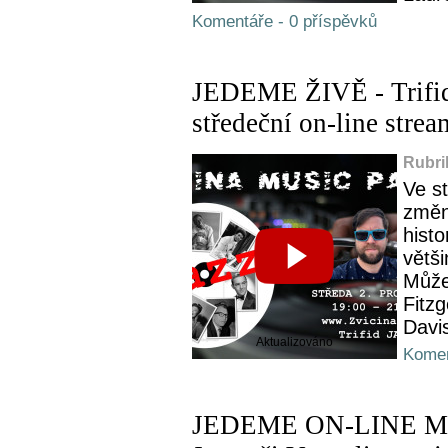
Komentáře - 0 příspěvků
JEDEME ŽIVĚ - Trifid 
středeční on-line stre
Rubri
Ve s
změn
histo
větši
Můžem
Fitz
Davis
Aktualizováno
Komen
JEDEME ON-LINE Mike