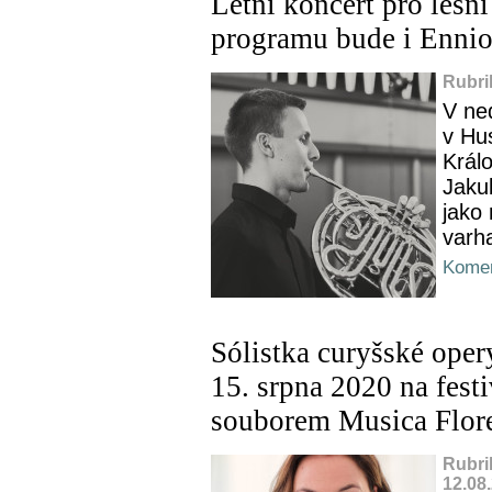
Letní koncert pro lesní
programu bude i Enni
Rubri
V ne
v Hu
Král
Jaku
jako 
varha
Komen
Sólistka curyšské ope
15. srpna 2020 na fest
souborem Musica Flor
Rubri
12.08