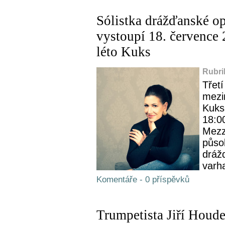
Sólistka drážďanské o
vystoupí 18. července 
léto Kuks
Rubri
Třetí
mezi
Kuks
18:00
Mezz
působ
dráž
varh
Komentáře - 0 příspěvků
Trumpetista Jiří Houde