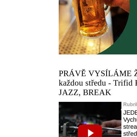
PRÁVĚ VYSÍLÁME ŽIV
každou středu - Tri
JAZZ, BREAK
Rubri
JED
Vych
stre
střed