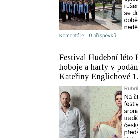
rušen
se do
době
neděl
Komentáře - 0 příspěvků
Festival Hudební léto
hoboje a harfy v podá
Kateřiny Englichové 1
Rubri
Na č
festi
srpn
tradi
česk
předs