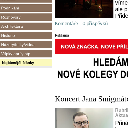
víme
Podnikání
ale 
Přide
Rozhovory
Komentáře - 0 příspěvků
Architektura
Reklama
Historie
Názory/fotky/videa
Vtípky apríly atp.
Nejčtenější články
Koncert Jana Smigmát
Rubri
Aktua
Přin