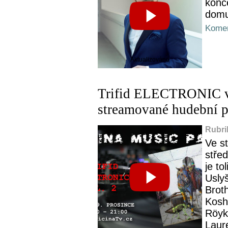
konc
domu
Komen
Aktualizováno
Trifid ELECTRONIC vo
streamované hudební p
Rubri
Ve s
stře
je to
Usly
Brot
Kosh
Röyks
Laure