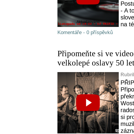
Post
- A t
slov
Aktualizováno
na t
Komentáře - 0 příspěvků
Připomeňte si ve videor
velkolepé oslavy 50 le
Rubri
PŘI
Přip
přek
Wost
rado
si pr
muzik
Aktualizováno
zázn