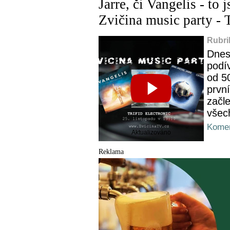
Jarre, či Vangelis - to
Zvičina music party - T
Rubri
Dnes,
podí
od 50
prvn
začl
všec
Komen
Aktualizováno
Reklama