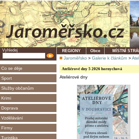
Vyhledej
REGIONY
Obce
MÍSTNÍ STR
Jaroměřsko
>
Galerie k článkům
>
Ate
Co se děje
Ateliérové dny 5 2026 hornychová
Ateliérové dny
Sport
Služby občanům
Krimi
Doprava
Vzdělávání
Firmy
Turistika