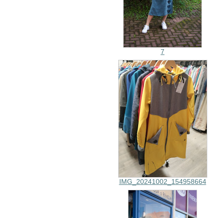
7
IMG_20241002_154958664