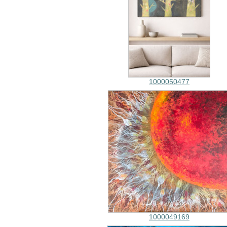
1000050477
1000049169