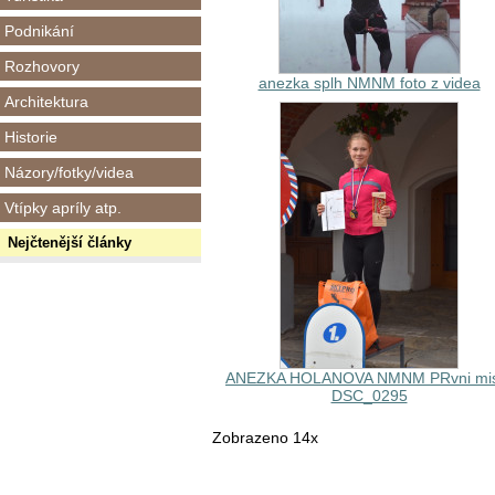
Podnikání
Rozhovory
anezka splh NMNM foto z videa
Architektura
Historie
Názory/fotky/videa
Vtípky apríly atp.
Nejčtenější články
ANEZKA HOLANOVA NMNM PRvni mis
DSC_0295
Zobrazeno 14x