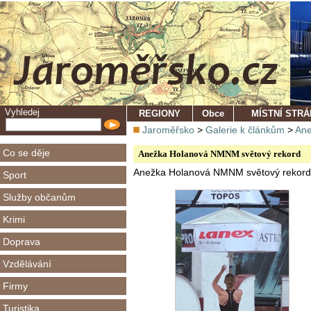
Vyhledej
REGIONY
Obce
MÍSTNÍ STR
Jaroměřsko
>
Galerie k článkům
>
Ane
Co se děje
Anežka Holanová NMNM světový rekord
Anežka Holanová NMNM světový rekord
Sport
Služby občanům
Krimi
Doprava
Vzdělávání
Firmy
Turistika