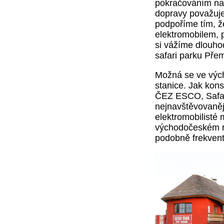
pokračováním naš
dopravy považuj
podpoříme tím, ž
elektromobilem, p
si vážíme dlouho
safari parku Pře
Možná se ve výc
stanice. Jak kons
ČEZ ESCO, Safari
nejnavštěvovanějš
elektromobilisté 
východočeském re
podobně frekvent