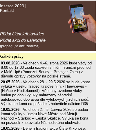
Inzerce 2023
|
Kontakt
Přidat článek/foto/video
Přidat akci do kalendáře
(propagujte akci zdarma)
Krátké zprávy
03.08.2026
- Ve dnech 4.–6. srpna 2026 bude vždy od
8:00 do 17:00 zcela uzavřen silniční hraniční přechod
v Malé Úpě (Pomezní Boudy – Przełęcz Okraj) z
důvodu opravy vozovky na polské straně.
20.05.2026
- Ve dnech 28. - 29.5.2026 se bude konat
výluka v úseku Hradec Králové hl.n. - Hněvčeves -
(Hořice v Podkrkonoší). Všechny uvedené vlaky
budou po dobu výluky nahrazeny náhradní
autobusovou dopravou dle výlukových jízdních řádů.
Výluka se koná na požadek zhotovitele dálnice D35.
19.05.2026
- Ve dnech 2. - 5. června 2026 se budou
konat výluky v úseku Nové Město nad Metují –
Náchod – Starkoč – Česká Skalice. Výluka se koná
na požadek zhotovitele Náchodského obchvatu.
18.05.2026
- Během tradiční akce Čisté Krkonoše,