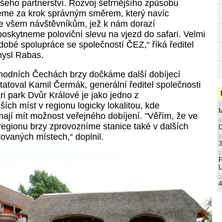
eho partnerství. Rozvoj šetrnějšího způsobu
eme za krok správným směrem, který navíc
e všem návštěvníkům, jež k nám dorazí
oskytneme poloviční slevu na vjezd do safari. Velmi
dobé spolupráce se společností ČEZ,“ říká ředitel
mysl Rabas.
hodních Čechách brzy dočkáme další dobíjecí
tatoval Kamil Čermák, generální ředitel společnosti
 park Dvůr Králové je jako jedno z
ích míst v regionu logicky lokalitou, kde
1
M
mají mít možnost veřejného dobíjení. "Věřím, že ve
4
gionu brzy zprovozníme stanice také v dalších
ovaných místech,“ doplnil.
5
3
1
L
2
4