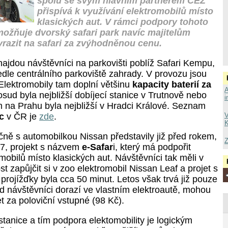
spolu se svým hlavním partnerem ČEZ
přispívá k využívání elektromobilů místo
klasických aut. V rámci podpory tohoto
ožňuje dvorský safari park navíc majitelům
yrazit na safari za zvýhodněnou cenu.
najdou návštěvníci na parkovišti poblíž Safari Kempu,
edle centrálního parkoviště zahrady. V provozu jsou
Elektromobily tam doplní většinu
kapacity baterií za
A
sud byla nejbližší dobíjecí stanice v Trutnově nebo
i
 na Prahu byla nejbližší v Hradci Králové. Seznam
c
v ČR je
zde
.
V
K
čně s automobilkou Nissan představily již před rokem,
Z
7, projekt s názvem
e-Safar
i, který má podpořit
mobilů místo klasických aut. Návštěvníci tak měli v
 zapůjčit si v zoo elektromobil Nissan Leaf a projet s
 projížďky byla cca 50 minut. Letos však trvá již pouze
d návštěvníci dorazí ve vlastním elektroautě, mohou
et za poloviční vstupné (98 Kč).
 stanice a tím podpora elektomobility je logickým