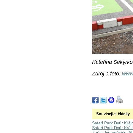
Kateřina Sekyrk
Zdroj a foto:
www.
Související články
Safari Park Dvůr Král
Safari Park Dvůr Král
Začal dvouměsíční Afr