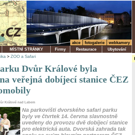
akce
fotogalerie
webkamery
MÍSTNÍ STRÁNKY
Firmy
Restaurace
Ubytování
tika
>
ZOO a Safari
Parku Dvůr Králové byla
na veřejná dobíjecí stanice ČEZ
romobily
vůr Králové nad Labem
Na parkovišti dvorského safari parku
byly ve čtvrtek 14. června slavnostně
uvedeny do provozu dvě dobíjecí stanice
pro elektrická auta. Dvorská zahrada tak