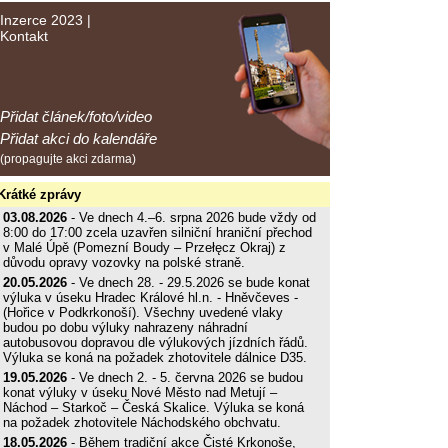
Inzerce 2023
|
Kontakt
Přidat článek/foto/video
Přidat akci do kalendáře
(propagujte akci zdarma)
Krátké zprávy
03.08.2026
- Ve dnech 4.–6. srpna 2026 bude vždy od
8:00 do 17:00 zcela uzavřen silniční hraniční přechod
v Malé Úpě (Pomezní Boudy – Przełęcz Okraj) z
důvodu opravy vozovky na polské straně.
20.05.2026
- Ve dnech 28. - 29.5.2026 se bude konat
výluka v úseku Hradec Králové hl.n. - Hněvčeves -
(Hořice v Podkrkonoší). Všechny uvedené vlaky
budou po dobu výluky nahrazeny náhradní
autobusovou dopravou dle výlukových jízdních řádů.
Výluka se koná na požadek zhotovitele dálnice D35.
19.05.2026
- Ve dnech 2. - 5. června 2026 se budou
konat výluky v úseku Nové Město nad Metují –
Náchod – Starkoč – Česká Skalice. Výluka se koná
na požadek zhotovitele Náchodského obchvatu.
18.05.2026
- Během tradiční akce Čisté Krkonoše,