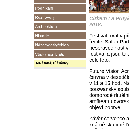
Podnikání
Rozhovory
Cirkem La Putyk
2018.
Architektura
Festival trval v 
Historie
ředitel Safari Pa
Názory/fotky/videa
nespravedlnost v
festival a jsou ta
Vtípky apríly atp.
celé léto.
Nejčtenější články
Future Vision Ac
června v desetič
v 11 a 15 hod.
Na
botswanský soubo
domorodé rituální
amfiteátru dvorsk
objeví poprvé.
Závěr července a
známé skupině IY