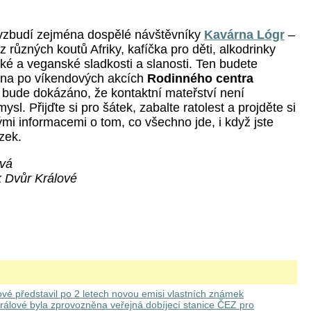
vzbudí zejména dospělé návštěvníky
Kavárna Lógr
–
 různých koutů Afriky, kafíčka pro děti, alkodrinky
ké a veganské sladkosti a slanosti. Ten budete
éna po víkendových akcích
Rodinného centra
bude dokázáno, že kontaktní mateřství není
sl. Přijďte si pro šátek, zabalte ratolest a projděte si
ými informacemi o tom, co všechno jde, i když jste
zek.
ová
k Dvůr Králové
ové představil po 2 letech novou emisi vlastních známek
rálové byla zprovozněna veřejná dobíjecí stanice ČEZ pro