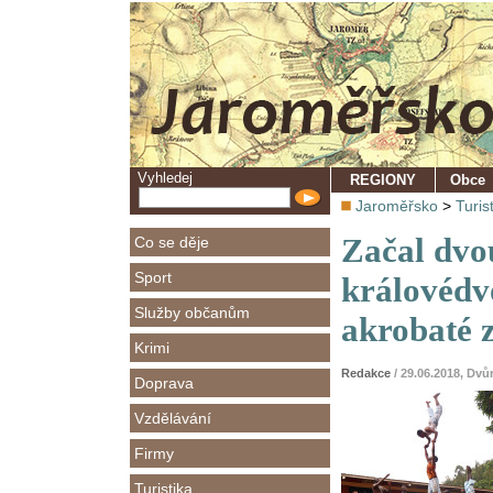
Vyhledej
REGIONY
Obce
Jaroměřsko
>
Turis
Začal dvou
Co se děje
Sport
královédv
Služby občanům
akrobaté 
Krimi
Redakce
/ 29.06.2018, Dv
Doprava
Vzdělávání
Firmy
Turistika