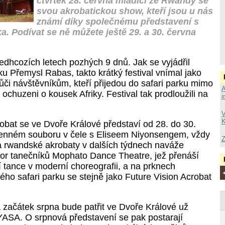
čtvrtek 28. června mladíci ze Rwandy se
svou akrobatickou show, kteří jsou u nás
známí díky společnému představení s
a. Podívat se ně můžete ještě 29. a 30. června
předhcozích letech pozhých 9 dnů. Jak se vyjádřil
rku Přemysl Rabas, takto krátký festival vnímal jako
ůči návštěvníkům, kteří přijedou do safari parku mimo
A
k ochuzeni o kousek Afriky. Festival tak prodloužili na
i
V
K
robat se ve Dvoře Králové představí od 28. do 30.
lenném souboru v čele s Eliseem Niyonsengem, vždy
Z
 rwandské akrobaty v dalších týdnech naváže
r tanečníků Mophato Dance Theatre, jež přenáší
 tance v moderní choreografii, a na prknech
ého safari parku se stejně jako Future Vision Acrobat
 začátek srpna bude patřit ve Dvoře Králové už
ASA. O srpnová představení se pak postarají