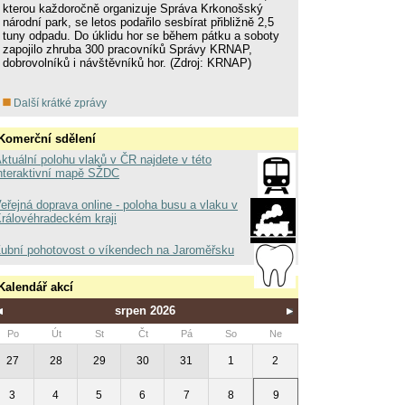
kterou každoročně organizuje Správa Krkonošský
národní park, se letos podařilo sesbírat přibližně 2,5
tuny odpadu. Do úklidu hor se během pátku a soboty
zapojilo zhruba 300 pracovníků Správy KRNAP,
dobrovolníků i návštěvníků hor. (Zdroj: KRNAP)
Další krátké zprávy
Komerční sdělení
ktuální polohu vlaků v ČR najdete v této
nteraktivní mapě SŽDC
eřejná doprava online - poloha busu a vlaku v
rálovéhradeckém kraji
ubní pohotovost o víkendech na Jaroměřsku
Kalendář akcí
srpen 2026
Po
Út
St
Čt
Pá
So
Ne
27
28
29
30
31
1
2
3
4
5
6
7
8
9