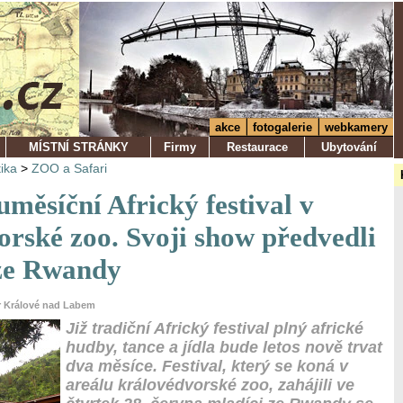
akce
fotogalerie
webkamery
MÍSTNÍ STRÁNKY
Firmy
Restaurace
Ubytování
tika
>
ZOO a Safari
měsíční Africký festival v
orské zoo. Svoji show předvedli
ze Rwandy
ůr Králové nad Labem
Již tradiční Africký festival plný africké
hudby, tance a jídla bude letos nově trvat
dva měsíce. Festival, který se koná v
areálu královédvorské zoo, zahájili ve