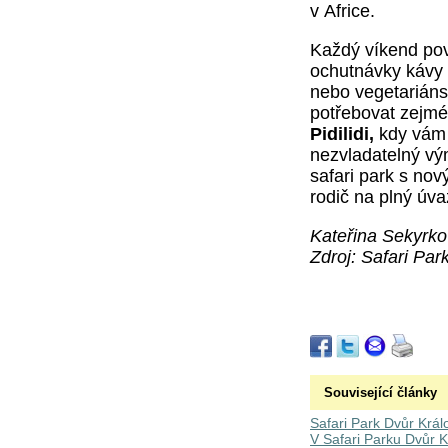
v Africe.
Každý víkend po
ochutnávky kávy z
nebo vegetariáns
potřebovat zejm
Pidilidi,
kdy vám 
nezvladatelný výmy
safari park s nov
rodič na plný úva
Kateřina Sekyrk
Zdroj: Safari Par
Související články
Safari Park Dvůr Král
V Safari Parku Dvůr K