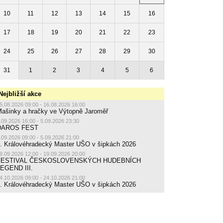
10
11
12
13
14
15
16
17
18
19
20
21
22
23
24
25
26
27
28
29
30
31
1
2
3
4
5
6
Nejbližší akce
5.08.2026 09:00 - 16.08.2026 16:00
ašinky a hračky ve Výtopně Jaroměř
.09.2026 16:00 - 5.09.2026 23:30
DAROS FEST
.09.2026 09:00 - 5.09.2026 21:00
. Královéhradecký Master UŠO v šipkách 2026
9.09.2026 12:00 - 19.09.2026 20:00
FESTIVAL ČESKOSLOVENSKÝCH HUDEBNÍCH
EGEND III.
4.10.2026 09:00 - 24.10.2026 21:00
. Královéhradecký Master UŠO v šipkách 2026