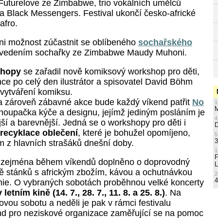
uturelove ze Zimbabwe, trio vokálních umělců
na Black Messengers. Festival ukončí česko-africké
afro.
i možnost zúčastnit se oblíbeného
sochařského
vedením sochařky ze Zimbabwe Maudy Muhoni.
shopy
se zařadil nově komiksový workshop pro děti,
nce po celý den
ilustrátor a spisovatel David Böhm
 vytváření komiksu.
a zároveň zábavné akce bude každý víkend patřit
No
1
M
oupačka kýče a designu, jejímž jediným posláním je
4
jší a barevnější. Jedná se o workshopy pro děti i
recyklace oblečení
, které je bohužel opomíjeno,
5
3
m z hlavních strašáků dnešní doby.
1
de zejména během víkendů doplněno o doprovodný
L
 stánků s africkým zbožím, kávou a ochutnávkou
2
4
mie. O vybraných sobotách proběhnou velké koncerty
letním kině (14. 7., 28. 7., 11. 8. a 25. 8.)
. Na
vou sobotu a neděli je pak v rámci festivalu
d pro neziskové organizace zaměřující se na pomoc