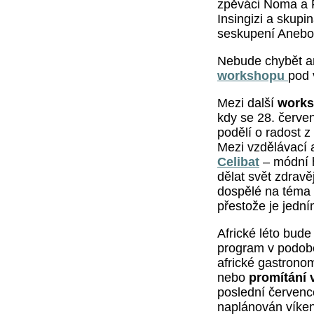
zpěváci Noma a F
Insingizi a skupi
seskupení Anebo
Nebude chybět an
workshopu
pod 
Mezi další
work
kdy se 28. červe
podělí o radost z
Mezi vzdělávací 
Celibat
– módní h
dělat svět zdravě
dospělé na téma
přestože je jední
Africké léto bu
program v podobě
africké gastrono
nebo
promítání v 
poslední červenco
naplánován víken