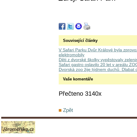
Související články
V Safari Parku Dvůr Králové byla zprovo
elektromobily
Děti z dvorské školky vypěstovaly zelen
Safari gastro oslavilo 20 let v areálu Z
Dvorská zoo žije týdnem duchů. Dlabat 
Vaše komentáře
Přečteno 3140x
Zpět