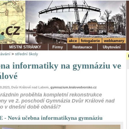
akce
fotogalerie
webkamery
MÍSTNÍ STRÁNKY
Firmy
Restaurace
Ubytování
lávání
>
střední školy
na informatiky na gymnáziu ve
lové
10.2023, Dvůr Králové nad Labem,
gymnazium.kralovedvorsko.cz
rázdnin proběhla kompletní rekonstrukce
bny ve 2. poschodí Gymnázia Dvůr Králové nad
o v dnešní době obnáší?
 Nová učebna informatikyna gymnáziu