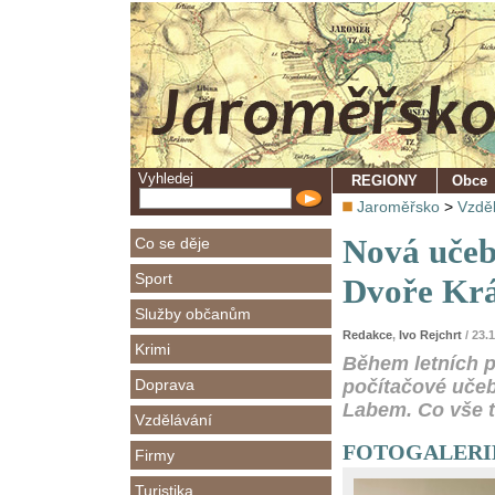
Vyhledej
REGIONY
Obce
Jaroměřsko
>
Vzdě
Nová učeb
Co se děje
Sport
Dvoře Krá
Služby občanům
Redakce
,
Ivo Rejchrt
/ 23.
Krimi
Během letních p
Doprava
počítačové uče
Labem. Co vše t
Vzdělávání
FOTOGALERIE -
Firmy
Turistika