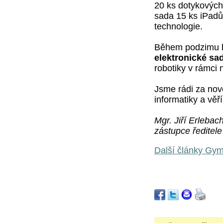
20 ks dotykových
sada 15 ks iPadů, 
technologie.
Během podzimu b
elektronické sa
robotiky v rámci 
Jsme rádi za nov
informatiky a věř
Mgr. Jiří Erlebac
zástupce ředite
Další články Gym