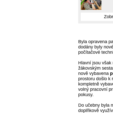
Zobr
Byla opravena p
dodány byly nové
počítačové techn
Hlavní jsou však
žákovským sestav
nově vybavena
p
prostoru došlo k
kompletně vybave
volný pracovní pr
pokusy.
Do učebny byla n
doplňkově využíva