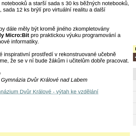
 notebooků a starší sada s 30 ks běžných notebooků,
sada 12 ks brýlí pro virtuální realitu a další
y dále měly být kromě jiného zkompletovány
dy Micro:Bit
pro praktickou výuku programování a
nové informatiky.
é inspirativní prostředí v rekonstruované učebně
íme, že se v ní bude žákům i učitelům dobře pracovat.
h
le Gymnázia Dvůr Králové nad Labem
názium Dvůr Králové - výtah ke vzdělání