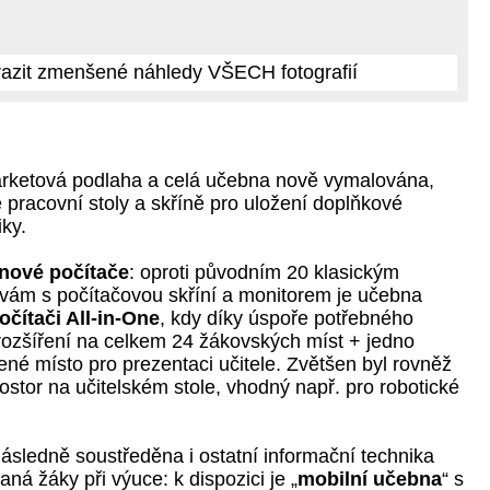
azit zmenšené náhledy VŠECH fotografií
arketová podlaha a celá učebna nově vymalována,
 pracovní stoly a skříně pro uložení doplňkové
iky.
nové počítače
: oproti původním 20 klasickým
ám s počítačovou skříní a monitorem je učebna
očítači All-in-One
, kdy díky úspoře potřebného
 rozšíření na celkem 24 žákovských míst + jedno
né místo pro prezentaci učitele. Zvětšen byl rovněž
ostor na učitelském stole, vhodný např. pro robotické
ásledně soustředěna i ostatní informační technika
ná žáky při výuce: k dispozici je „
mobilní učebna
“ s