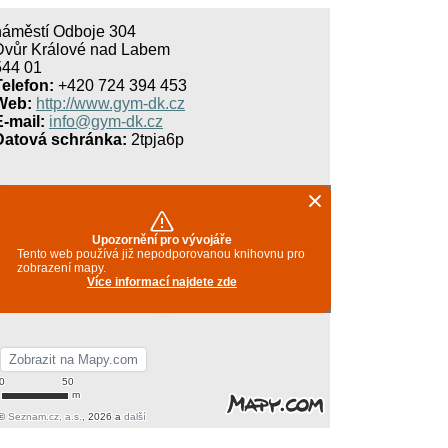
náměstí Odboje 304
Dvůr Králové nad Labem
544 01
Telefon:
+420 724 394 453
Web:
http://www.gym-dk.cz
E-mail:
info@gym-dk.cz
Datová schránka:
2tpja6p